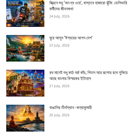
স্ক্রিনে শুধু ‘অন দ্য ওয়ে’, বাস্তবে হাজারো ঝুঁকি: ডেলিভারি
কর্মীদের জীবনকথা
24 July, 2026
ঘুরে আসুন ‘ঈশ্বরের আপন দেশ’
23 July, 2026
রথ মানেই শুধু কাঠ নয়! কাঁচ, পিতল আর রূপোর রথে লুকিয়ে
আছে বাংলার বিস্ময়কর ইতিহাস
21 July, 2026
বাঙালির তীর্থস্থান -কন্যাকুমারী
20 July, 2026