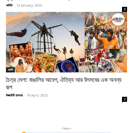
অদিতি
-
12 January, 2026
0
পার্বণী
চৈত্র মেলা: বাঙালির আবেগ, ঐতিহ্য আর উৎসবের এক অনন্য
রূপ
উজ্জয়িনী হালদার
-
18 April, 2025
2
- বিজ্ঞাপন -