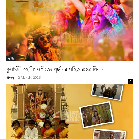
পার্বণী
কুমাওঁনী হোলি: সঙ্গীতের মূর্ছনার সহিত রঙের মিলন
শান্তনু
-
2 March, 2026
0