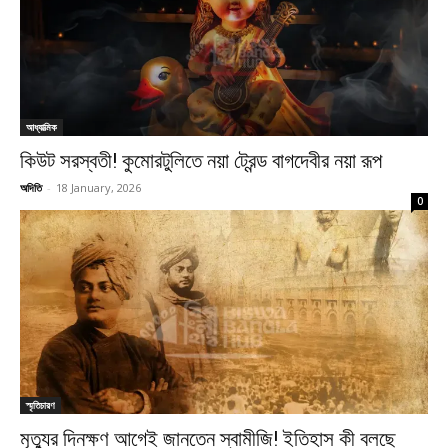
আধ্যাত্মিক
কিউট সরস্বতী! কুমোরটুলিতে নয়া ট্রেন্ড বাগদেবীর নয়া রূপ
অদিতি
-
18 January, 2026
0
স্মৃতিচারণ
মৃত্যুর দিনক্ষণ আগেই জানতেন স্বামীজি! ইতিহাস কী বলছে