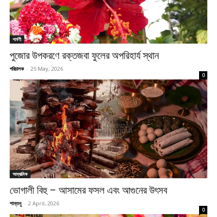
পার্বণী
পুজোর উপকরণে রক্তজবা ফুলের অপরিহার্য স্থান
পরিচালক
-
25 May, 2026
0
আধ্যাত্মিক
ভোগালী বিহু – আসামের ফসল এবং আগুনের উৎসব
শান্তনু
-
2 April, 2026
0