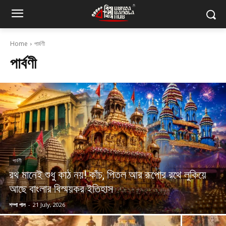
Home
পার্বণী
পার্বণী
পার্বণী
রথ মানেই শুধু কাঠ নয়! কাঁচ, পিতল আর রূপোর রথে লুকিয়ে
আছে বাংলার বিস্ময়কর ইতিহাস
শম্পা পাল
-
21 July, 2026