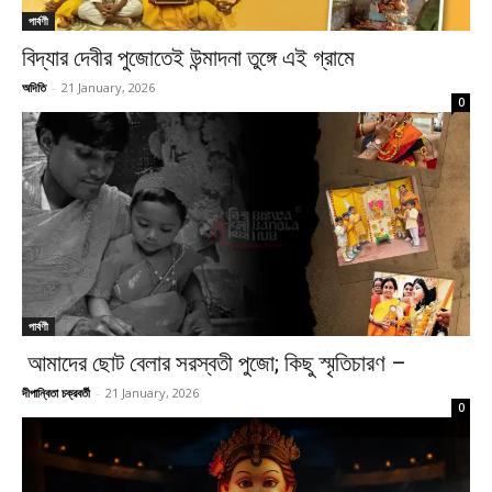
পার্বণী
বিদ্যার দেবীর পুজোতেই উন্মাদনা তুঙ্গে এই গ্রামে
অদিতি
-
21 January, 2026
0
পার্বণী
আমাদের ছোট বেলার সরস্বতী পুজো; কিছু স্মৃতিচারণ –
দীপান্বিতা চক্রবর্তী
-
21 January, 2026
0