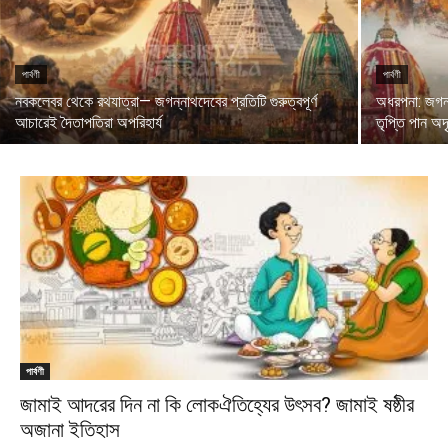
পার্বণী
পার্বণী
নবকলেবর থেকে রথযাত্রা— জগন্নাথদেবের প্রতিটি গুরুত্বপূর্ণ
অধরপনা: জগন্
আচারেই দৈতাপতিরা অপরিহার্য
তৃপ্তি পান অদ
পার্বণী
জামাই আদরের দিন না কি লোকঐতিহ্যের উৎসব? জামাই ষষ্ঠীর
অজানা ইতিহাস