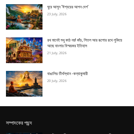
ঘুরে আসুন ‘ঈশ্বরের আপন দেশ’
23 July, 2026
রথ মানেই শুধু কাঠ নয়! কাঁচ, পিতল আর রূপোর রথে লুকিয়ে
আছে বাংলার বিস্ময়কর ইতিহাস
21 July, 2026
বাঙালির তীর্থস্থান -কন্যাকুমারী
20 July, 2026
সম্পাদকের পছন্দ