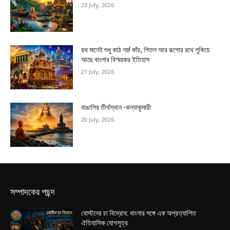
23 July, 2026
রথ মানেই শুধু কাঠ নয়! কাঁচ, পিতল আর রূপোর রথে লুকিয়ে
আছে বাংলার বিস্ময়কর ইতিহাস
21 July, 2026
বাঙালির তীর্থস্থান -কন্যাকুমারী
20 July, 2026
সম্পাদকের পছন্দ
বোস্টনের চা বিদ্রোহ: বাংলার সঙ্গে এক অপ্রত্যাশিত
ঐতিহাসিক যোগসূত্র