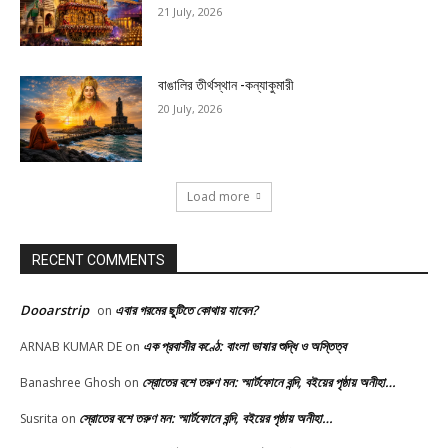
21 July, 2026
বাঙালির তীর্থস্থান -কন্যাকুমারী
20 July, 2026
Load more
RECENT COMMENTS
Dooarstrip
এবার গরমের ছুটিতে কোথায় যাবেন?
on
এক প্রবাসীর কণ্ঠে: বাংলা ভাষার শুদ্ধি ও অস্তিত্ব
ARNAB KUMAR DE
on
স্রোতের বশে তরুণ মন: স্মার্টফোনে বন্দি, বইয়ের পৃষ্ঠায় অনীহা…
Banashree Ghosh
on
স্রোতের বশে তরুণ মন: স্মার্টফোনে বন্দি, বইয়ের পৃষ্ঠায় অনীহা…
Susrita
on