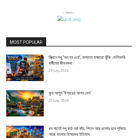
- বিজ্ঞাপন -
MOST POPULAR
স্ক্রিনে শুধু ‘অন দ্য ওয়ে’, বাস্তবে হাজারো ঝুঁকি: ডেলিভারি
কর্মীদের জীবনকথা
24 July, 2026
ঘুরে আসুন ‘ঈশ্বরের আপন দেশ’
23 July, 2026
রথ মানেই শুধু কাঠ নয়! কাঁচ, পিতল আর রূপোর রথে লুকিয়ে
আছে বাংলার বিস্ময়কর ইতিহাস