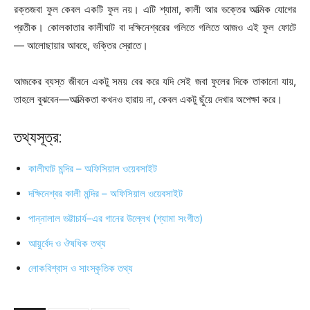
রক্তজবা ফুল কেবল একটি ফুল নয়। এটি শ্যামা, কালী আর ভক্তের আত্মিক যোগের
প্রতীক। কোলকাতার কালীঘাট বা দক্ষিনেশ্বরের গলিতে গলিতে আজও এই ফুল ফোটে
— আলোছায়ার আবহে, ভক্তির স্রোতে।
আজকের ব্যস্ত জীবনে একটু সময় বের করে যদি সেই জবা ফুলের দিকে তাকানো যায়,
তাহলে বুঝবেন—আত্মিকতা কখনও হারায় না, কেবল একটু ছুঁয়ে দেখার অপেক্ষা করে।
তথ্যসূত্র:
কালীঘাট মন্দির – অফিসিয়াল ওয়েবসাইট
দক্ষিনেশ্বর কালী মন্দির – অফিসিয়াল ওয়েবসাইট
পান্নালাল ভট্টাচার্য–এর গানের উল্লেখ (শ্যামা সংগীত)
আয়ুর্বেদ ও ঔষধিক তথ্য
লোকবিশ্বাস ও সাংস্কৃতিক তথ্য