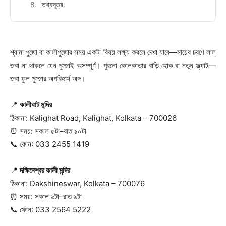
তথ্যসূত্র:
শ্যামা পুজো বা কালীপুজোর সময় একটা বিষয় লক্ষ্য করলে দেখা যাবে—মায়ের চরণে লাল
জবা না থাকলে যেন পুজোই অসম্পূর্ণ। পুরনো কোলকাতার বাড়ি হোক বা নতুন ফ্ল্যাট—
জবা ফুল পুজোর অপরিহার্য অঙ্গ।
📍
কালীঘাট মন্দির
ঠিকানা: Kalighat Road, Kalighat, Kolkata – 700026
⏰ সময়: সকাল ৫টা–রাত ১০টা
📞 ফোন: 033 2455 1419
📍
দক্ষিনেশ্বর কালী মন্দির
ঠিকানা: Dakshineswar, Kolkata – 700076
⏰ সময়: সকাল ৬টা–রাত ৯টা
📞 ফোন: 033 2564 5222