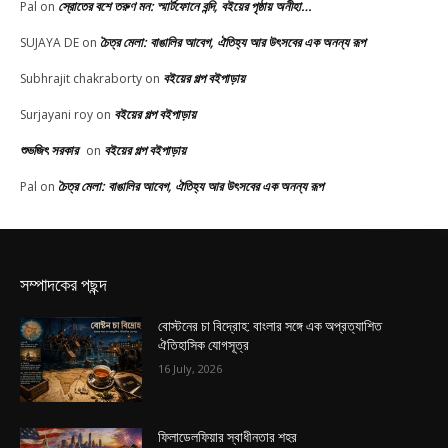
স্রোতের বশে তরুণ মন: স্মার্টফোনে বন্দি, বইয়ের পৃষ্ঠায় অনীহা…
Pal
on
চৈত্র মেলা: বাঙালির আবেগ, ঐতিহ্য আর উৎসবের এক অনন্য রূপ
SUJAYA DE
on
বইয়ের গল্প বইপাড়ায়
Subhrajit chakraborty
on
বইয়ের গল্প বইপাড়ায়
Surjayani roy
on
শুভজিৎ সরকার
বইয়ের গল্প বইপাড়ায়
on
চৈত্র মেলা: বাঙালির আবেগ, ঐতিহ্য আর উৎসবের এক অনন্য রূপ
Pal
on
সম্পাদকের পছন্দ
বোস্টনের চা বিদ্রোহ: বাংলার সঙ্গে এক অপ্রত্যাশিত
ঐতিহাসিক যোগসূত্র
16 July, 2026
ফিলাডেলফিয়ার স্বাধীনতার শহর