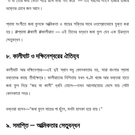
“ও মা তোর জবা ফোটা পায়ে রাখি মাথা নত করে” — এই ধরনের লাইন হাজার হাজার
ভক্তের চোখে জল আনে।
শ্যামা সংগীতে জবা ফুলকে আত্মিকতা ও মায়ের শক্তির সাথে ওতপ্রোতভাবে যুক্ত করা
হয়। #শ্যামা #কালী #কালীরাত — এই তিনের বন্ধনে জবা ফুল যেন এক চিরন্তন
সেতুবন্ধন।
৮. কালীঘাট ও দক্ষিনেশ্বরের ঐতিহ্য
কালীঘাট আর দক্ষিনেশ্বর—এই দুই স্থান শুধু কোলকাতার নয়, সারা বাংলার শ্যামা
ভক্তদের কাছে তীর্থক্ষেত্র। কালীরাতের নিশিতায় যখন ঘণ্টা বাজে আর ভক্তরা হাতে
জবা ফুল নিয়ে “জয় মা কালী” ধ্বনি তোলে—তখন আলোছায়ায় ভেসে যায় গোটা
কোলকাতা শহর।
ভক্তরা বলেন—“জবা ফুলে মায়ের পা ছুঁলে, মনটা হালকা হয়ে যায়।”
৯. সমাপ্তি — আত্মিকতার সেতুবন্ধন