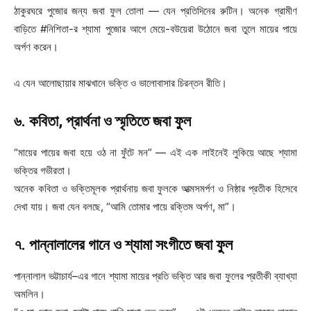
ঠাকুরঘরে পুজোর জন্য জবা ফুল তোলা — যেন প্রতিদিনের রুটিন। অনেক গ্রামীণ
বাড়িতে #নিশিতা-র শ্যামা পুজোর আগে মেয়ে-বউয়েরা উঠোনে জবা তুলে মায়ের পায়ে
অর্পণ করেন।
এ যেন আলোছায়ার মাঝখানে ভক্তি ও ভালোবাসার চিরন্তন রীতি।
৬. কবিতা, প্রার্থনা ও স্মৃতিতে জবা ফুল
“মায়ের পায়ের জবা হয়ে ওঠ না ফুঁটে মন” — এই এক লাইনেই লুকিয়ে আছে শ্যামা
ভক্তির গভীরতা।
অনেক কবিতা ও ভক্তিমূলক প্রার্থনায় জবা ফুলকে আত্মসমর্পণ ও নিষ্ঠার প্রতীক হিসেবে
দেখা যায়। জবা যেন বলছে, “আমি তোমার পায়ে রক্তিম অর্পণ, মা”।
৭. পান্নালালের গানে ও শ্যামা সংগীতে জবা ফুল
পান্নালাল ভট্টাচার্য–এর গানে শ্যামা মায়ের প্রতি ভক্তি আর জবা ফুলের প্রতীকী ব্যাখ্যা
অমলিন।