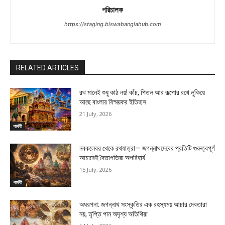
পরিচালক
https://staging.biswabanglahub.com
RELATED ARTICLES
রথ মানেই শুধু কাঠ নয়! কাঁচ, পিতল আর রূপোর রথে লুকিয়ে
আছে বাংলার বিস্ময়কর ইতিহাস
21 July, 2026
পার্বণী
নবকলেবর থেকে রথযাত্রা— জগন্নাথদেবের প্রতিটি গুরুত্বপূর্ণ
আচারেই দৈতাপতিরা অপরিহার্য
15 July, 2026
পার্বণী
অধরপনা: জগন্নাথ সংস্কৃতির এক রহস্যময় আচার দেবতারা
নয়, তৃপ্তি পান অদৃশ্য অতিথিরা