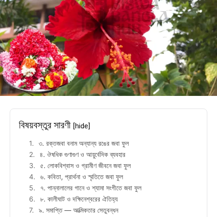
বিষয়বস্তুর সারণী
[hide]
৩. রক্তজবা বনাম অন্যান্য রঙের জবা ফুল
৪. ঔষধিক গুণাগুণ ও আয়ুর্বেদিক ব্যবহার
৫. লোকবিশ্বাস ও গ্রামীণ জীবনে জবা ফুল
৬. কবিতা, প্রার্থনা ও স্মৃতিতে জবা ফুল
৭. পান্নালালের গানে ও শ্যামা সংগীতে জবা ফুল
৮. কালীঘাট ও দক্ষিনেশ্বরের ঐতিহ্য
৯. সমাপ্তি — আত্মিকতার সেতুবন্ধন