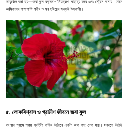
আয়ুর্বেদে বলা হয়—জবা ফুল রক্তচাপ নিয়ন্ত্রণে সাহায্য করে এবং স্ট্রেস কমায়। মানে
আত্মিকতার পাশাপাশি শরীর ও মন দুইয়ের জন্যই উপকারী।
৫. লোকবিশ্বাস ও গ্রামীণ জীবনে জবা ফুল
বাংলার গ্রামে প্রায় প্রতিটা বাড়ির উঠোনে একটা জবা গাছ দেখা যায়। সকালে উঠেই