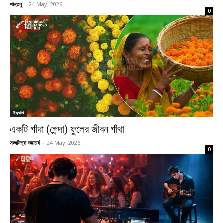
শান্তনু
-
24 May, 2026
0
ইত্যাদি
একটি গাঁদা (গেন্দা) ফুলের জীবন গাঁথা
সঙ্ঘমিত্রা ভট্টাচার্য
-
24 May, 2026
0