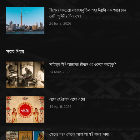
বিশ্বের সবচেয়ে বহুসাংস্কৃতিক শহর টরন্টো এক শহরে যেন
গোটা পৃথিবীর মিলনমেলা
26 June, 2026
সবার প্রিয়
সাহিত্য কী? আমাদের জীবনে এর গুরুত্ব কতটুকু?
24 May, 2026
এসো হে বৈশাখ এসো এসো
14 April, 2026
মোদের গরব মোদের আশা আ মরি বাংলা ভাষা