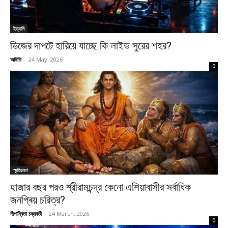
ইত্যাদি
ডিজের দাপটে হারিয়ে যাচ্ছে কি লাইভ সুরের শহর?
অদিতি
-
24 May, 2026
0
স্মৃতিচারণ
হাজার বছর পরও শ্রীরামচন্দ্র কেনো এশিয়াবাসীর সর্বাধিক
জনপ্ৰিয় চরিত্র?
দীপান্বিতা চক্রবর্তী
-
24 March, 2026
0