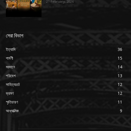
21 February, 2026
সেরা বিভাগ
ইত্যাদি
36
পার্বণী
15
ময়দানে
14
পরিবেশ
13
সাহিত্যচর্চা
12
ভ্রমণ
12
স্মৃতিচারণ
11
আধ্যাত্মিক
9