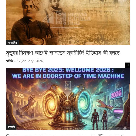
আধ্যাত্মিক
মৃত্যুর দিনক্ষণ আগেই জানতেন স্বামীজি! ইতিহাস কী বলছে
অদিতি
-
12 January, 2026
0
ইত্যাদি