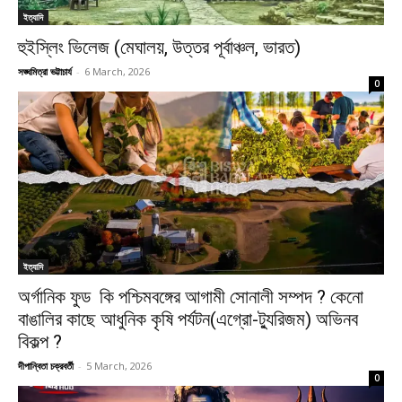
ইত্যাদি
হুইস্লিং ভিলেজ (মেঘালয়, উত্তর পূর্বাঞ্চল, ভারত)
সঙ্ঘমিত্রা ভট্টাচার্য
-
6 March, 2026
0
ইত্যাদি
অর্গানিক ফুড কি পশ্চিমবঙ্গের আগামী সোনালী সম্পদ ? কেনো
বাঙালির কাছে আধুনিক কৃষি পর্যটন(এগ্রো-ট্যুরিজম) অভিনব
বিকল্প ?
দীপান্বিতা চক্রবর্তী
-
5 March, 2026
0