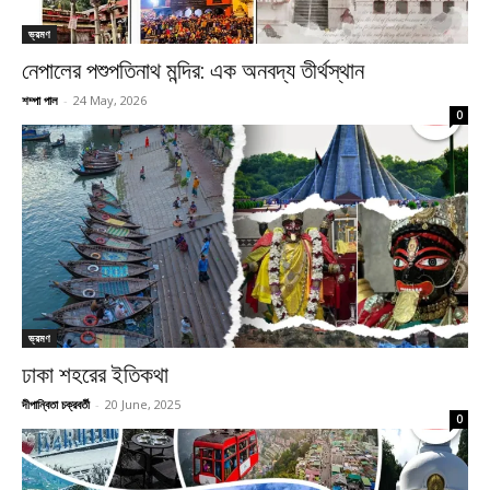
ভ্রমণ
নেপালের পশুপতিনাথ মন্দির: এক অনবদ্য তীর্থস্থান
শম্পা পাল
-
24 May, 2026
0
ভ্রমণ
ঢাকা শহরের ইতিকথা
দীপান্বিতা চক্রবর্তী
-
20 June, 2025
0