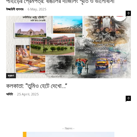
পাহাড়ের প্রেমপত্র: বাঙালির দার্জিলিং স্মৃতি ও ভালোবাসা
উজ্জয়িনী হালদার
-
6 May, 2025
0
ভ্রমণ
কলকাতা: “তুমিও হেটে দেখো…’’
অদিতি
-
25 April, 2025
0
- বিজ্ঞাপন -