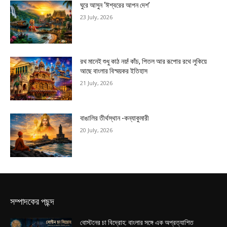
ঘুরে আসুন ‘ঈশ্বরের আপন দেশ’
23 July, 2026
রথ মানেই শুধু কাঠ নয়! কাঁচ, পিতল আর রূপোর রথে লুকিয়ে
আছে বাংলার বিস্ময়কর ইতিহাস
21 July, 2026
বাঙালির তীর্থস্থান -কন্যাকুমারী
20 July, 2026
সম্পাদকের পছন্দ
বোস্টনের চা বিদ্রোহ: বাংলার সঙ্গে এক অপ্রত্যাশিত