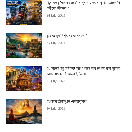
স্ক্রিনে শুধু ‘অন দ্য ওয়ে’, বাস্তবে হাজারো ঝুঁকি: ডেলিভারি
কর্মীদের জীবনকথা
24 July, 2026
ঘুরে আসুন ‘ঈশ্বরের আপন দেশ’
23 July, 2026
রথ মানেই শুধু কাঠ নয়! কাঁচ, পিতল আর রূপোর রথে লুকিয়ে
আছে বাংলার বিস্ময়কর ইতিহাস
21 July, 2026
বাঙালির তীর্থস্থান -কন্যাকুমারী
20 July, 2026