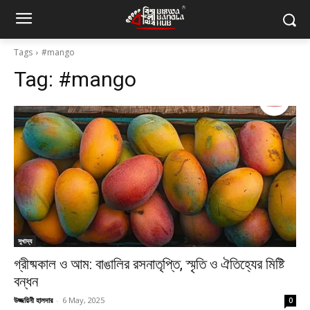
Tags
#mango
Tag:
#mango
সুখাদ্য
গ্রীষ্মকাল ও আম: বাঙালির রসনাতৃপ্তি, স্মৃতি ও ঐতিহ্যের মিষ্টি
বন্ধন
উজ্জয়িনী হালদার
-
6 May, 2025
0