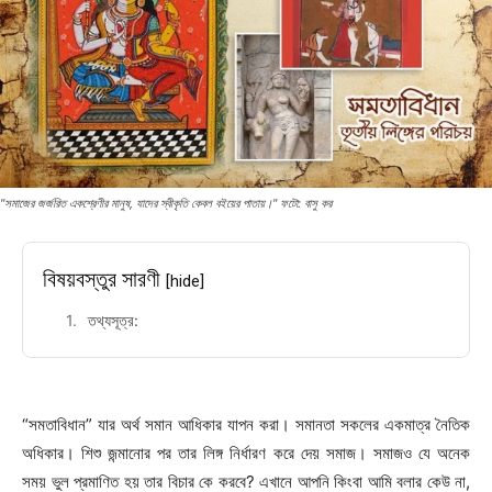
"সমাজের জর্জরিত একশ্রেণীর মানুষ, যাদের স্বীকৃতি কেবল বইয়ের পাতায়।" ফটো: বাসু কর
বিষয়বস্তুর সারণী
[hide]
তথ্যসূত্র:
“সমতাবিধান” যার অর্থ সমান আধিকার যাপন করা। সমানতা সকলের একমাত্র নৈতিক
অধিকার। শিশু জন্মানোর পর তার লিঙ্গ নির্ধারণ করে দেয় সমাজ। সমাজও যে অনেক
সময় ভুল প্রমাণিত হয় তার বিচার কে করবে? এখানে আপনি কিংবা আমি বলার কেউ না,