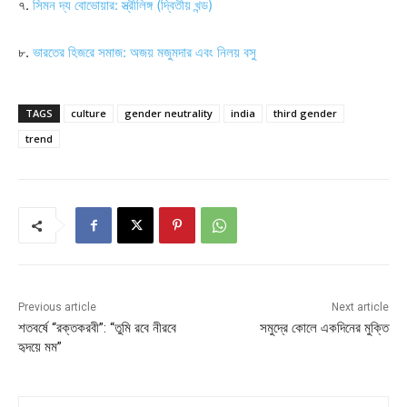
৭.
সিমন দ্য বোভোয়ার: স্ত্রীলিঙ্গ (দ্বিতীয় খন্ড)
৮.
ভারতের হিজরে সমাজ: অজয় মজুমদার এবং নিলয় বসু
TAGS
culture
gender neutrality
india
third gender
trend
Previous article
Next article
শতবর্ষে “রক্তকরবী”: “তুমি রবে নীরবে
সমুদ্রে কোলে একদিনের মুক্তি
হৃদয়ে মম”