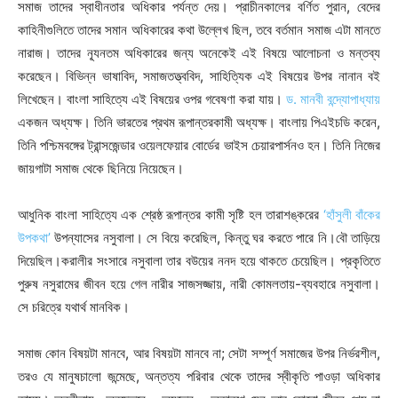
সমাজ তাদের স্বাধীনতার অধিকার পর্যন্ত দেয়। প্রাচীনকালের বর্ণিত পুরান, বেদের
কাহিনীগুলিতে তাদের সমান অধিকারের কথা উল্লেখ ছিল, তবে বর্তমান সমাজ এটা মানতে
নারাজ। তাদের ন্যূনতম অধিকারের জন্য অনেকেই এই বিষয়ে আলোচনা ও মন্তব্য
করেছেন। বিভিন্ন ভাষাবিদ, সমাজতত্ত্ববিদ, সাহিত্যিক এই বিষয়ের উপর নানান বই
লিখেছেন। বাংলা সাহিত্যে এই বিষয়ের ওপর গবেষণা করা যায়।
ড. মানবী বন্দ্যোপাধ্যায়
একজন অধ্যক্ষ। তিনি ভারতের প্রথম রূপান্তরকামী অধ্যক্ষ। বাংলায় পিএইচডি করেন,
তিনি পশ্চিমবঙ্গের ট্রান্সজেন্ডার ওয়েলফেয়ার বোর্ডের ভাইস চেয়ারপার্সনও হন। তিনি নিজের
জায়গাটা সমাজ থেকে ছিনিয়ে নিয়েছেন।
আধুনিক বাংলা সাহিত্যে এক শ্রেষ্ঠ রূপান্তর কামী সৃষ্টি হল তারাশঙ্করের
‘হাঁসুলী বাঁকের
উপকথা’
উপন্যাসের নসুবালা। সে বিয়ে করেছিল, কিন্তু ঘর করতে পারে নি।বৌ তাড়িয়ে
দিয়েছিল।করালীর সংসারে নসুবালা তার বউয়ের ননদ হয়ে থাকতে চেয়েছিল। প্রকৃতিতে
পুরুষ নসুরামের জীবন হয়ে গেল নারীর সাজসজ্জায়, নারী কোমলতায়-ব্যবহারে নসুবালা।
সে চরিত্রে যথার্থ মানবিক।
সমাজ কোন বিষয়টা মানবে, আর বিষয়টা মানবে না; সেটা সম্পূর্ণ সমাজের উপর নির্ভরশীল,
তরও যে মানুষচালো জন্মেছে, অন্তত্য পরিবার থেকে তাদের স্বীকৃতি পাওড়া অধিকার