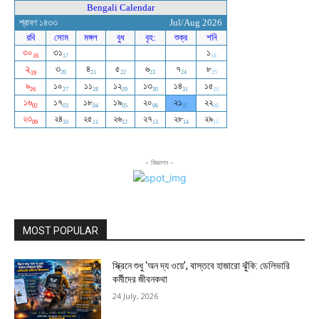
- বিজ্ঞাপন -
MOST POPULAR
স্ক্রিনে শুধু ‘অন দ্য ওয়ে’, বাস্তবে হাজারো ঝুঁকি: ডেলিভারি
কর্মীদের জীবনকথা
24 July, 2026