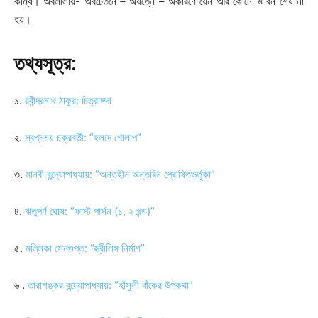
কাম্য। অবলীলায়- অবচেতনে – অযত্নে – অকারণে যেন আর কোনো জীবন শেষ না
হয়।
তথ্যসূত্র:
১.
রবীন্দ্রনাথ ঠাকুর: চিত্রাঙ্গদা
২.
স্বপ্নময় চক্রবর্তী: “হলদে গোলাপ”
৩.
মানবী বন্দ্যোপাধ্যায়: “অন্তহীন অন্তরিন প্রোষিতভর্তৃকা”
৪.
ঋতুপর্ণ ঘোষ: “ফাস্ট পার্সন (১, ২ খন্ড)”
৫.
মল্লিকা সেনগুপ্ত: “স্ত্রীলিঙ্গ নির্মাণ”
৬ .
তারাশঙ্কর বন্দ্যোপাধ্যায়: “হাঁসুলী বাঁকের উপকথা”