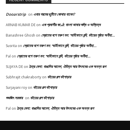
Dooarstrip
এবার গরমের ছুটিতে কোথায় যাবেন?
on
এক প্রবাসীর কণ্ঠে: বাংলা ভাষার শুদ্ধি ও অস্তিত্ব
ARNAB KUMAR DE
on
স্রোতের বশে তরুণ মন: স্মার্টফোনে বন্দি, বইয়ের পৃষ্ঠায় অনীহা…
Banashree Ghosh
on
স্রোতের বশে তরুণ মন: স্মার্টফোনে বন্দি, বইয়ের পৃষ্ঠায় অনীহা…
Susrita
on
স্রোতের বশে তরুণ মন: স্মার্টফোনে বন্দি, বইয়ের পৃষ্ঠায় অনীহা…
Pal
on
চৈত্র মেলা: বাঙালির আবেগ, ঐতিহ্য আর উৎসবের এক অনন্য রূপ
SUJAYA DE
on
বইয়ের গল্প বইপাড়ায়
Subhrajit chakraborty
on
বইয়ের গল্প বইপাড়ায়
Surjayani roy
on
শুভজিৎ সরকার
বইয়ের গল্প বইপাড়ায়
on
চৈত্র মেলা: বাঙালির আবেগ, ঐতিহ্য আর উৎসবের এক অনন্য রূপ
Pal
on