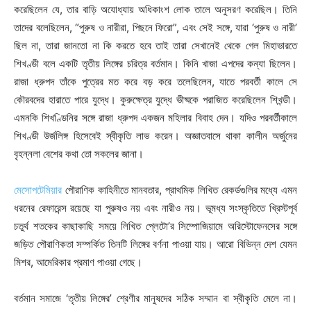
করেছিলেন যে, তার বাড়ি অযোধ্যায় অধিকাংশ লোক তালে অনুসরণ করেছিল। তিনি
তাদের বলেছিলেন, “পুরুষ ও নারীরা, পিছনে ফিরো”, এবং সেই সঙ্গে, যারা ‘পুরুষ ও নারী’
ছিল না, তারা জানতো না কি করতে হবে তাই তারা সেখানেই থেকে গেল মিহাভারতে
শিখণ্ডী বলে একটি তৃতীয় লিঙ্গের চরিত্র বর্তমান। কিনি খাজা এপদের কন্যা ছিলেন।
রাজা ধ্রুপদ তাঁকে পুত্রের মত করে বড় করে তলেছিলেন, যাতে পরবর্তী কালে সে
কৌরবদের হারাতে পারে যুদ্ধে। কুরুক্ষেত্র যুদ্ধে ভীষ্মকে পরাজিত করেছিলেন শিখন্ডী।
এমনকি শিখণ্ডিনির সঙ্গে রাজা ধ্রুপদ একজন মহিলার বিবাহ দেন। যদিও পরবর্তীকালে
শিখণ্ডী উর্জলিঙ্গ হিসেবেই স্বীকৃতি লাভ করেন। অজ্ঞাতবাসে থাকা কালীন অর্জুনের
বৃহন্নলা বেশের কথা তো সকলের জানা।
মেসোপটেমিয়ার
পৌরাণিক কাহিনীতে মানবতার, প্রাথমিক লিখিত রেকর্ডগুলির মধ্যে এমন
ধরনের রেফারেন্স রয়েছে যা পুরুষও নয় এবং নারীও নয়। ভূমধ্য সংস্কৃতিতে খ্রিস্টপূর্ব
চতুর্থ শতকের কাছাকাছি সময়ে লিখিত প্লেটো’র সিম্পোজিয়ামে অরিস্টোফেনসের সঙ্গে
জড়িত পৌরাণিকতা সম্পর্কিত তিনটি লিঙ্গের বর্ণনা পাওয়া যায়। আরো বিভিন্ন দেশ যেমন
মিশর, আমেরিকার প্রমাণ পাওয়া গেছে।
বর্তমান সমাজে ‘তৃতীয় লিঙ্গের’ শ্রেণীর মানুষদের সঠিক সম্মান বা স্বীকৃতি মেলে না।