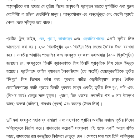
পাঠ্যসূচিতে বলা হয়েছে যে তৃতীয় লিঙ্গের মানুষগুলি প্রাক্তন ভারতে সুপরিচিত এবং পুরুষ
দেহবিশিষ্ট বা মহিলা দেহবিশিষ্ট মানুষ। আন্তযৌনাঙ্গ এর অন্তর্ভুক্ত এবং যেগুলি প্রায়ই
শৈশব থেকে স্বীকৃত হয়ে থাকে।
প্রাচীন হিন্দু আইন,
বেদ
,
পুরাণ
,
ভাষাতত্ত্ব
এবং
জ্যোতিষশাস্ত্রে
একটি তৃতীয় লিঙ্গ
আলোচনা করা হয়। ২০০ খ্রিস্টপূর্বাব্দ ২০০ খ্রিষ্টাব্দ তিন লিঙ্গের জৈবিক উৎস ব্যাখ্যা
করে। ভারতীয় ভাষাবিদ পতঞ্জলির কাজ সংস্কৃত ব্যাকরণ মহাভাষায় (২০০ খ্রিস্টপূর্বাব্দ)
বলেছেন যে, সংস্কৃতের তিনটি ব্যাকরণগত লিঙ্গ তিনটি প্রাকৃতিক লিঙ্গ থেকে উদ্ভূত
হয়েছে। প্রাচীনতম তামিল ব্যাকরণ টলকাপ্পিয়াম (তয় শতাব্দী) হেমফ্রেডাইটকে তৃতীয়
“নিগূঢ়” লিঙ্গ হিসেবে বর্ণনা করে পুরুষের নারীর শ্রেণীবিন্যাস ছাড়াও বৈদিক
জ্যোতিষশাস্ত্রে নয়টি গ্রহের তিনটি পুরুষের মধ্যে একটি; তৃতীয় লিঙ্গ বুধ, শনি এবং
(বিশেষ করে) কেতুর সঙ্গে যুক্ত। পুরাণে, তিন ধরনের দেবদেবীর গান ও নাচ উল্লেখ
আছে: অপ্সরা (মহিলা), গান্ধার (পুরুষ) এবং কন্নড় (উভয় লিঙ্গ)।
দুটি মহা সংস্কৃত মহাকাব্য রামায়ণ এবং মহাভারত প্রাচীন ভারতীয় সমাজে তৃতীয় লিঙ্গের
অস্তিত্বকে নির্দেশ করে। রামায়ণের কয়েকটি সংস্করণ এই গল্পের একটি অংশে বর্ণিত
আছে, রামায়ণের রাম বনভূমিতে নির্বাসনে নেতৃত্ব দেন। সেখানে মাঝ পথে তিনি আবিষ্কার