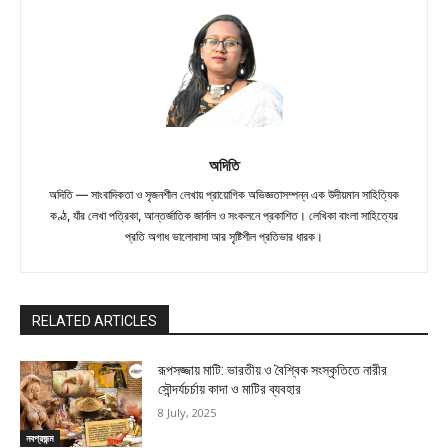
অদিতি
অদিতি — সাংবাদিকতা ও সৃজনশীল লেখায় প্রায়োগিক অভিজ্ঞতাসম্পন্ন এক উদীয়মান সাহিত্যিক
কণ্ঠ, যাঁর লেখা পত্রিকা, আন্তর্জাতিক জার্নাল ও সংকলনে প্রকাশিত। লেখিকা বাংলা সাহিত্যের
প্রতি অগাধ ভালোবাসা আর সৃষ্টিশীল প্রতিভার ধারক।
RELATED ARTICLES
রূপসজ্জায় মাটি: ভারতীয় ও বৈশ্বিক সংস্কৃতিতে নারীর
সৌন্দর্যচর্চায় কাদা ও মাটির ব্যবহার
8 July, 2025
নবপ্রজন্ম