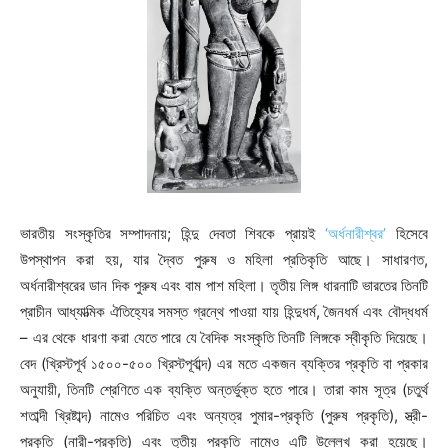
ভারতীয় সংস্কৃতির সম্পাদনায়; হিন্দু দেবতা শিবকে প্রায়ই
‘অর্ধনারীশ্বর’
হিসেবে
উপস্থাপন করা হয়, যার দ্বৈত পুরুষ ও মহিলা প্রতিকৃতি আছে। সাধারণত,
অর্ধনারীশ্বরের ডান দিক পুরুষ এবং বাম পাশ মহিলা। তৃতীয় লিঙ্গ ধারনাটি ভারতের তিনটি
প্রাচীন আধ্যাত্মিক ঐতিহ্যের সমস্ত গ্রন্থে পাওয়া যায় হিন্দুধর্ম, জৈনধর্ম এবং বৌদ্ধধর্ম
– এর থেকে ধারণা করা যেতে পারে যে বৈদিক সংস্কৃতি তিনটি লিঙ্গকে স্বীকৃতি দিয়েছে।
বেদ (খ্রিস্টপূর্ব ১৫০০-৫০০ খ্রিস্টপূর্বাব্দ) এর মতে একজন ব্যক্তির প্রকৃতি বা প্রকার
অনুযায়ী, তিনটি শ্রেণিতে এক ব্যক্তি অন্তর্ভুক্ত হতে পারে। তারা কাম সূত্র (চতুর্থ
শতাব্দী খ্রিষ্টাব্দ) নামেও পরিচিত এবং অন্যত্র পুমার-প্রকৃতি (পুরুষ প্রকৃতি), স্ত্রী-
প্রকৃতি (নারী-প্রকৃতি) এবং তৃতীয় প্রকৃতি নামেও এটি উল্লেখ করা হয়েছে।