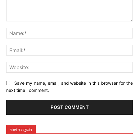
Comment:
Na
Ema
Web
Save my name, email, and website in this browser for the
next time I comment.
বাংলা ক্যালেন্ডার