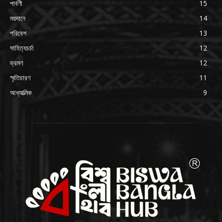
পার্বণী
15
ময়দানে
14
পরিবেশ
13
সাহিত্যচর্চা
12
ভ্রমণ
12
স্মৃতিচারণ
11
আধ্যাত্মিক
9