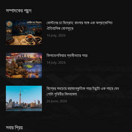
সম্পাদকের পছন্দ
বোস্টনের চা বিদ্রোহ: বাংলার সঙ্গে এক অপ্রত্যাশিত
ঐতিহাসিক যোগসূত্র
16 July, 2026
ফিলাডেলফিয়ার স্বাধীনতার শহর
14 July, 2026
বিশ্বের সবচেয়ে বহুসাংস্কৃতিক শহর টরন্টো এক শহরে যেন
গোটা পৃথিবীর মিলনমেলা
26 June, 2026
সবার প্রিয়