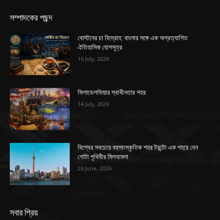
সম্পাদকের পছন্দ
বোস্টনের চা বিদ্রোহ: বাংলার সঙ্গে এক অপ্রত্যাশিত
ঐতিহাসিক যোগসূত্র
16 July, 2026
ফিলাডেলফিয়ার স্বাধীনতার শহর
14 July, 2026
বিশ্বের সবচেয়ে বহুসাংস্কৃতিক শহর টরন্টো এক শহরে যেন
গোটা পৃথিবীর মিলনমেলা
26 June, 2026
সবার প্রিয়