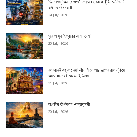
স্ক্রিনে শুধু ‘অন দ্য ওয়ে’, বাস্তবে হাজারো ঝুঁকি: ডেলিভারি
কর্মীদের জীবনকথা
24 July, 2026
ঘুরে আসুন ‘ঈশ্বরের আপন দেশ’
23 July, 2026
রথ মানেই শুধু কাঠ নয়! কাঁচ, পিতল আর রূপোর রথে লুকিয়ে
আছে বাংলার বিস্ময়কর ইতিহাস
21 July, 2026
বাঙালির তীর্থস্থান -কন্যাকুমারী
20 July, 2026