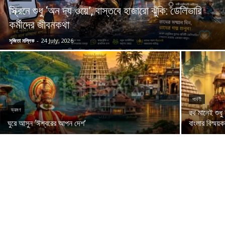
স্ক্রিনে শুধু ‘অন দ্য ওয়ে’, বাস্তবে হাজারো ঝুঁকি: ডেলিভারি
কর্মীদের জীবনকথা
সৃজিতা মল্লিক
-
24 July, 2026
পার্বণী
ভ্রমণ
রথ মানেই শুধু
ঘুরে আসুন ‘ঈশ্বরের আপন দেশ’
বাংলার বিস্ময