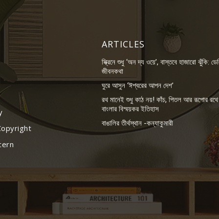
ARTICLES
স্ক্রিনে শুধু ‘অন দ্য ওয়ে’, বাস্তবে হাজারো ঝুঁকি: ডে
জীবনকথা
ঘুরে আসুন ‘ঈশ্বরের আপন দেশ’
রথ মানেই শুধু কাঠ নয়! কাঁচ, পিতল আর রূপোর রথে
বাংলার বিস্ময়কর ইতিহাস
y
বাঙালির তীর্থস্থান -কন্যাকুমারী
Copyright
cern