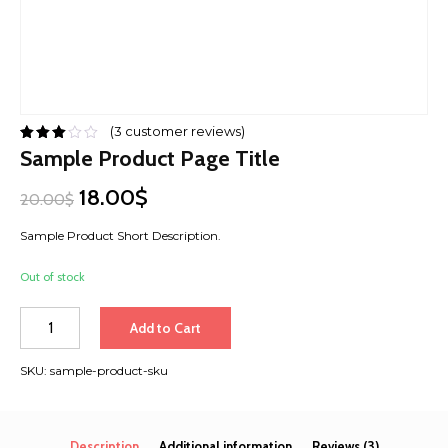
(
3
customer reviews)
Sample Product Page Title
18.00$
20.00$
Sample Product Short Description.
Out of stock
Quantity
Add to Cart
SKU:
sample-product-sku
Description
Additional information
Reviews (3)