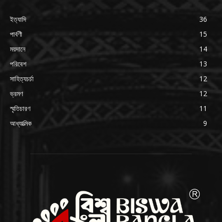
ইত্যাদি
36
পার্বণী
15
ময়দানে
14
পরিবেশ
13
সাহিত্যচর্চা
12
ভ্রমণ
12
স্মৃতিচারণ
11
আধ্যাত্মিক
9