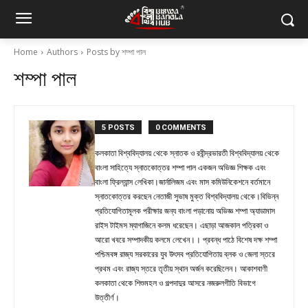
Home
Authors
Posts by শম্পা পাল
শম্পা পাল
5 POSTS
0 COMMENTS
কলকাতা বিশ্ববিদ্যালয় থেকে স্নাতক ও রবীন্দ্রভারতী বিশ্ববিদ্যালয় থেকে
বাংলা সাহিত্যে স্নাতকোত্তর শম্পা পাল একজন অভিজ্ঞ শিক্ষক এবং
বাংলা ফ্রিল্যান্স লেখিকা।জার্নালিজম এবং মাস কমিউনিকেশনে বর্তমানে
স্নাতকোত্তর করছেন নেতাজী সুভাষ মুক্ত বিশ্ববিদ্যালয় থেকে।বিভিন্ন
প্রতিযোগিতামূলক পরীক্ষার জন্য বাংলা পড়ানোয় অভিজ্ঞ শম্পা অ্যাডামাস
রাইস টাইমস ম্যাগাজিনে কলম ধরেছেন। এছাড়া আজকাল পত্রিকা ও
আরো খবরে সম্পাদকীয় কলমে লেখেন।। প্রবন্ধ পাঠে বিশেষ দক্ষ শম্পা
পশ্চিমবঙ্গ রাজ্য সরকারের যুব উৎসব প্রতিযোগিতায় ব্লক ও জেলা স্তরে
প্রথম এবং রাজ্য স্তরে তৃতীয় স্থান অর্জন করেছিলেন। আকাশবাণী
কলকাতা থেকে শিশুমহল ও গল্পদাদুর আসরে নজরুলগীতি বিভাগে
উত্তীর্ণ।