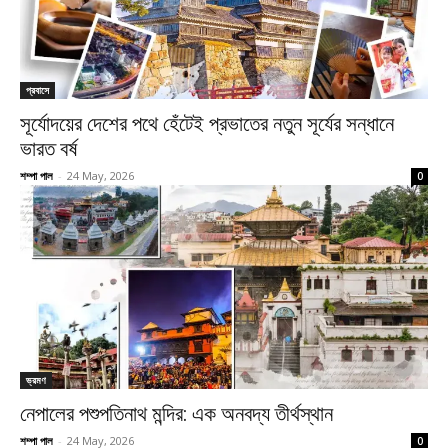
প্রবাসে
সূর্যোদয়ের দেশের পথে হেঁটেই প্রভাতের নতুন সূর্যের সন্ধানে
ভারত বর্ষ
শম্পা পাল
-
24 May, 2026
0
ভ্রমণ
নেপালের পশুপতিনাথ মন্দির: এক অনবদ্য তীর্থস্থান
শম্পা পাল
-
24 May, 2026
0