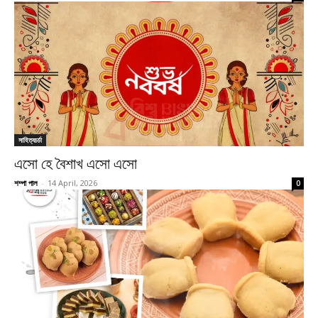
সাহিত্যচর্চা
এসো হে বৈশাখ এসো এসো
শম্পা পাল
-
14 April, 2026
0