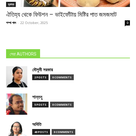
সুখাদ্য
ঐতিহ্য থেকে ফিউশন – ভাইফোঁটায় মিষ্টির পাত জমজমাট
শম্পা পাল
-
22 October, 2025
0
সেরা AUTHORS
মৌসুমী সরকার
2 POSTS
0 COMMENTS
শান্তনু
5 POSTS
0 COMMENTS
অদিতি
40 POSTS
0 COMMENTS