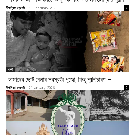
দীপান্বিতা চক্রবর্তী
-
13 February, 2026
0
পার্বণী
আমাদের ছোট বেলার সরস্বতী পুজো; কিছু স্মৃতিচারণ –
দীপান্বিতা চক্রবর্তী
-
21 January, 2026
0