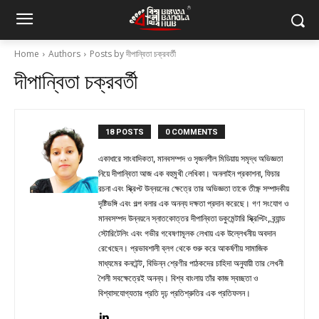
Home
Authors
Posts by দীপান্বিতা চক্রবর্তী
দীপান্বিতা চক্রবর্তী
18 POSTS
0 COMMENTS
একাধারে সাংবাদিকতা, মানবসম্পদ ও সৃজনশীল মিডিয়ায় সমৃদ্ধ অভিজ্ঞতা
নিয়ে দীপান্বিতা আজ এক বহুমুখী লেখিকা। অনলাইন প্রকাশনা, ফিচার
রচনা এবং স্ক্রিপ্ট উন্নয়নের ক্ষেত্রে তার অভিজ্ঞতা তাকে তীক্ষ্ণ সম্পাদকীয়
দৃষ্টিভঙ্গি এবং গল্প বলার এক অনন্য দক্ষতা প্রদান করেছে। গণ সংযোগ ও
মানবসম্পদ উন্নয়নে স্নাতকোত্তর দীপান্বিতা ডকুমেন্টারি স্ক্রিপ্টিং, ব্র্যান্ড
স্টোরিটেলিং এবং গভীর গবেষণামূলক লেখায় এক উল্লেখনীয় অবদান
রেখেছেন। প্রভাবশালী ব্লগ থেকে শুরু করে আকর্ষণীয় সামাজিক
মাধ্যমের কনটেন্ট, বিভিন্ন শ্রেণীর পাঠকদের চাহিদা অনুযায়ী তার লেখনী
শৈলী সবক্ষেত্রেই অনন্য। বিশ্ব বাংলায় তাঁর কাজ স্বচ্ছতা ও
বিশ্বাসযোগ্যতার প্রতি দৃঢ় প্রতিশ্রুতির এক প্রতিফলন।