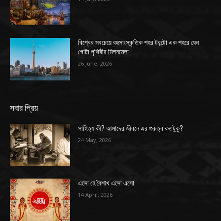
বিশ্বের সবচেয়ে বহুসাংস্কৃতিক শহর টরন্টো এক শহরে যেন
গোটা পৃথিবীর মিলনমেলা
26 June, 2026
সবার প্রিয়
সাহিত্য কী? আমাদের জীবনে এর গুরুত্ব কতটুকু?
24 May, 2026
এসো হে বৈশাখ এসো এসো
14 April, 2026