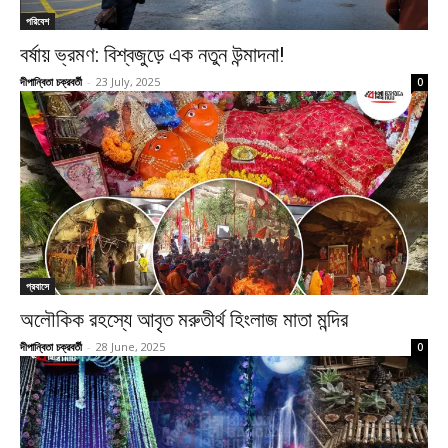
পরিবেশ
বর্ষায় ভ্রমণ: বিশ্বজুড়ে এক নতুন উন্মাদনা!
দীপান্বিতা চক্রবর্তী
-
23 July, 2025
0
প্রবাসে
অলৌকিক রহস্যে আবৃত মরুতীর্থ হিংলাজ মাতা মন্দির
দীপান্বিতা চক্রবর্তী
-
28 June, 2025
0