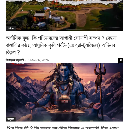
পরিবেশ
অর্গানিক ফুড কি পশ্চিমবঙ্গের আগামী সোনালী সম্পদ ? কেনো
বাঙালির কাছে আধুনিক কৃষি পর্যটন(এগ্রো-ট্যুরিজম) অভিনব
বিকল্প ?
দীপান্বিতা চক্রবর্তী
-
5 March, 2026
0
ইত্যাদি
শিব লিঙ্গ কী ? কি বলছে আধুনিক বিজ্ঞান ও সনাতনী হিন্দু পুরাণ