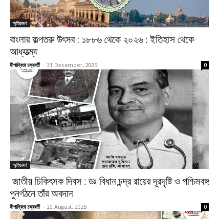
স্মৃতিচারণ
বাংলার কল্পতরু উৎসব : ১৮৮৬ থেকে ২০২৬ : ইতিহাস থেকে
আধ্যাত্ম্য
দীপান্বিতা চক্রবর্তী
-
31 December, 2025
0
স্মৃতিচারণ
জাতীয় চিকিৎসক দিবস : ডঃ বিধান চন্দ্র রায়ের দূরদৃষ্টি ও পশ্চিমবঙ্গ
পুনর্গঠনে তাঁর অবদান
দীপান্বিতা চক্রবর্তী
-
20 August, 2025
0