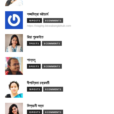
সঙ্ঘমিত্রা ভট্টাচার্য
10 POSTS
0 COMMENTS
https://staging.biswabanglahub.com
রিয়া পুরকাইত
7 POSTS
0 COMMENTS
শান্তনু
5 POSTS
0 COMMENTS
দীপান্বিতা চক্রবর্তী
18 POSTS
0 COMMENTS
বিশ্বয়নী দত্ত
13 POSTS
0 COMMENTS