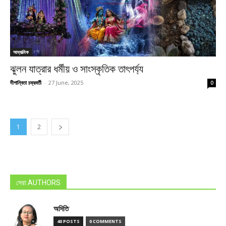
আধ্যাত্মিক
ঝুলন যাত্রার ধর্মীয় ও সাংস্কৃতিক তাৎপর্য্য
দীপান্বিতা চক্রবর্তী
-
27 June, 2025
0
1
2
সেরা AUTHORS
অদিতি
40 POSTS
0 COMMENTS