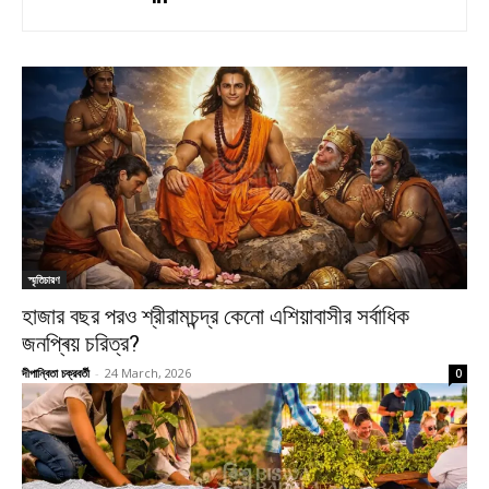
স্মৃতিচারণ
হাজার বছর পরও শ্রীরামচন্দ্র কেনো এশিয়াবাসীর সর্বাধিক
জনপ্ৰিয় চরিত্র?
দীপান্বিতা চক্রবর্তী
-
24 March, 2026
0