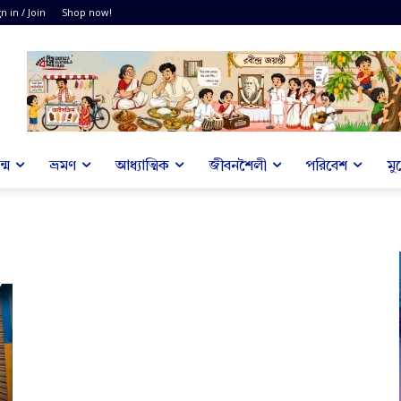
n in / Join
Shop now!
্ম
ভ্রমণ
আধ্যাত্মিক
জীবনশৈলী
পরিবেশ
মু