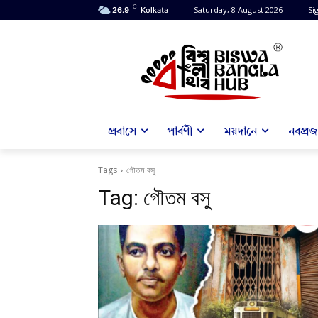
C
Saturday, 8 August 2026
Sig
26.9
Kolkata
প্রবাসে
পার্বণী
ময়দানে
নবপ্রজন
Tags
গৌতম বসু
Tag:
গৌতম বসু