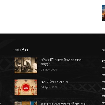
সবার প্রিয়
সে
সাহিত্য কী? আমাদের জীবনে এর গুরুত্ব
ইত
কতটুকু?
পার
24 May, 2026
ময়
পর
এসো হে বৈশাখ এসো এসো
14 April, 2026
সাহ
ভ্
স্ম
ক
মোদের গরব মোদের আশা আ মরি বাংলা ভাষা