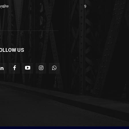
যাত্মিক
9
OLLOW US