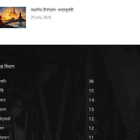
বাঙালির তীর্থস্থান -কন্যাকুমারী
20 July, 2026
রা বিভাগ
্যাদি
36
্বণী
15
দানে
14
িবেশ
13
িত্যচর্চা
12
রমণ
12
ৃতিচারণ
11