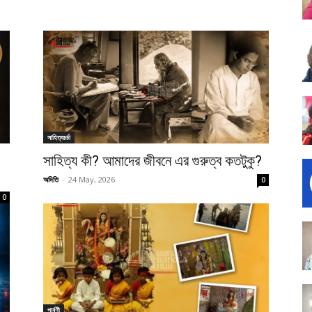
সাহিত্যচর্চা
সাহিত্য কী? আমাদের জীবনে এর গুরুত্ব কতটুকু?
অদিতি
-
24 May, 2026
0
0
পার্বণী