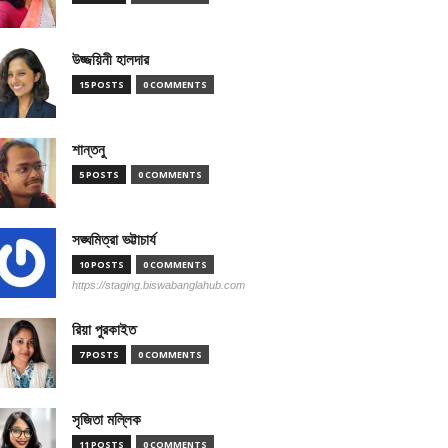
উজ্জয়িনী হালদার
15 POSTS
0 COMMENTS
শান্তনু
5 POSTS
0 COMMENTS
সঙ্ঘমিত্রা ভট্টাচার্য
10 POSTS
0 COMMENTS
https://staging.biswabanglahub.com
রিয়া পুরকাইত
7 POSTS
0 COMMENTS
সৃজিতা মল্লিক
11 POSTS
0 COMMENTS