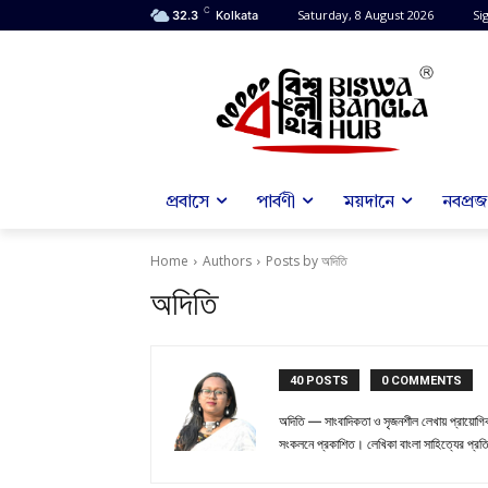
C
Saturday, 8 August 2026
Sig
32.3
Kolkata
প্রবাসে
পার্বণী
ময়দানে
নবপ্রজন
Home
Authors
Posts by অদিতি
অদিতি
40 POSTS
0 COMMENTS
অদিতি — সাংবাদিকতা ও সৃজনশীল লেখায় প্রায়োগিক 
সংকলনে প্রকাশিত। লেখিকা বাংলা সাহিত্যের প্রতি