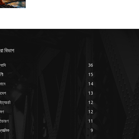
রা বিভাগ
্যাদি
36
্বণী
15
দানে
14
িবেশ
13
িত্যচর্চা
12
রমণ
12
ৃতিচারণ
11
যাত্মিক
9