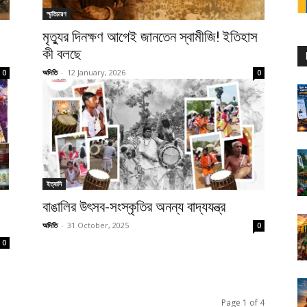
স্মৃতিচারণ
মৃত্যুর দিনক্ষণ আগেই জানতেন স্বামীজি! ইতিহাস
কী বলছে
অদিতি
-
12 January, 2026
0
0
ইত্যাদি
বাঙালির উৎসব-সংস্কৃতির অনন্য বাদ্যযন্ত্র
অদিতি
-
31 October, 2025
0
0
Page 1 of 4