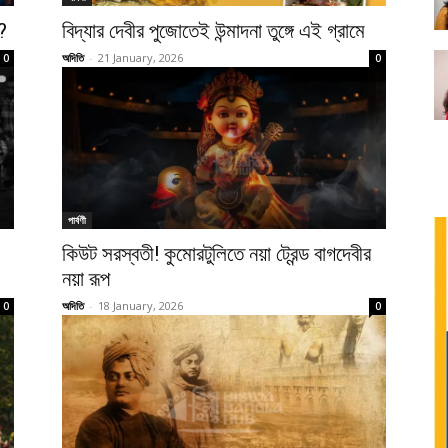
?
বিদ্যার দেবীর পুজোতেই উন্মাদনা তুঙ্গে এই গ্রামে
অদিতি
-
21 January, 2026
0
0
পার্বণী
কিউট সরস্বতী! কুমোরটুলিতে নয়া ট্রেন্ড বাগদেবীর
নয়া রূপ
অদিতি
-
18 January, 2026
0
0