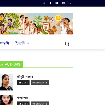
খোমুখি
ইত্যাদি
সেরা AUTHORS
মৌসুমী সরকার
2 POSTS
0 COMMENTS
শম্পা পাল
5 POSTS
0 COMMENTS