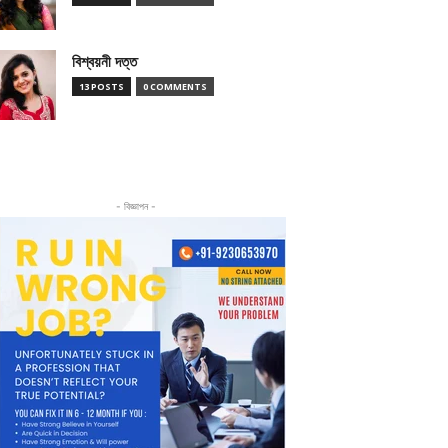
বিশ্বয়নী দত্ত
13 POSTS
0 COMMENTS
- বিজ্ঞাপন -