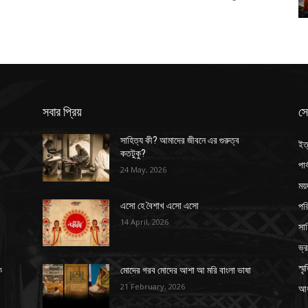
সবার প্রিয়
সে
সাহিত্য কী? আমাদের জীবনে এর গুরুত্ব
ইত
কতটুকু?
পার
24 May, 2026
ময়
পর
এসো হে বৈশাখ এসো এসো
14 April, 2026
সাহ
ভ্
স্ম
ক
মোদের গরব মোদের আশা আ মরি বাংলা ভাষা
21 February, 2026
আধ্