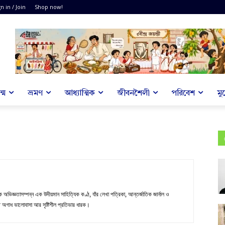
n in / Join
Shop now!
্ম
ভ্রমণ
আধ্যাত্মিক
জীবনশৈলী
পরিবেশ
মু
অভিজ্ঞতাসম্পন্ন এক উদীয়মান সাহিত্যিক কণ্ঠ, যাঁর লেখা পত্রিকা, আন্তর্জাতিক জার্নাল ও
 অগাধ ভালোবাসা আর সৃষ্টিশীল প্রতিভার ধারক।