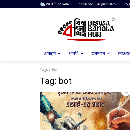
C
Saturday, 8 August 2026
Sig
26.9
Kolkata
প্রবাসে
পার্বণী
ময়দানে
নবপ্রজন
Tags
Bot
Tag:
bot