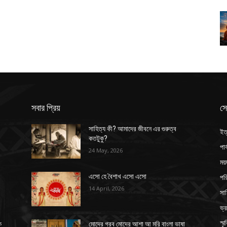
সবার প্রিয়
সে
সাহিত্য কী? আমাদের জীবনে এর গুরুত্ব
ইত
কতটুকু?
পার
24 May, 2026
ময়
পর
এসো হে বৈশাখ এসো এসো
14 April, 2026
সাহ
ভ্
স্ম
ক
মোদের গরব মোদের আশা আ মরি বাংলা ভাষা