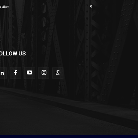
যাত্মিক
9
OLLOW US