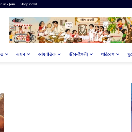
n in / Join
Shop now!
্ম
ভ্রমণ
আধ্যাত্মিক
জীবনশৈলী
পরিবেশ
মু