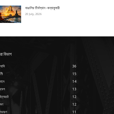
বাঙালির তীর্থস্থান -কন্যাকুমারী
20 July, 2026
রা বিভাগ
্যাদি
36
্বণী
15
দানে
14
িবেশ
13
িত্যচর্চা
12
রমণ
12
ৃতিচারণ
11