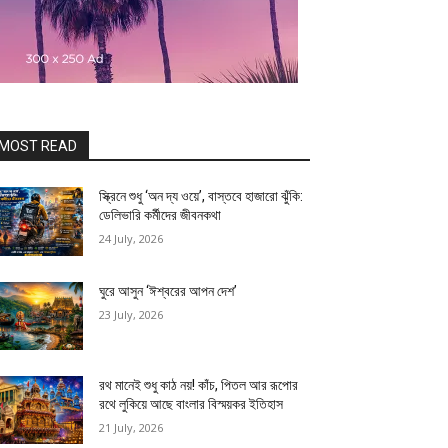
MOST READ
স্ক্রিনে শুধু ‘অন দ্য ওয়ে’, বাস্তবে হাজারো ঝুঁকি:
ডেলিভারি কর্মীদের জীবনকথা
24 July, 2026
ঘুরে আসুন ‘ঈশ্বরের আপন দেশ’
23 July, 2026
রথ মানেই শুধু কাঠ নয়! কাঁচ, পিতল আর রূপোর
রথে লুকিয়ে আছে বাংলার বিস্ময়কর ইতিহাস
21 July, 2026