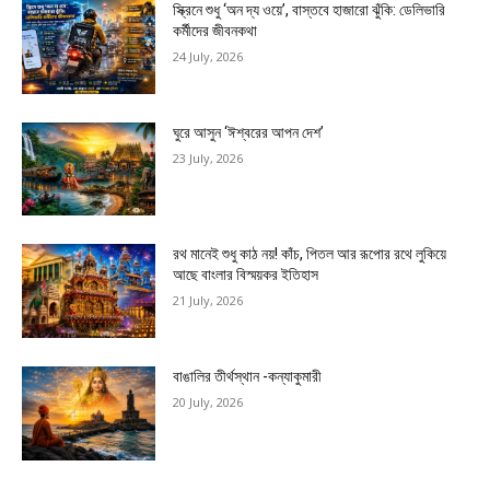
স্ক্রিনে শুধু ‘অন দ্য ওয়ে’, বাস্তবে হাজারো ঝুঁকি: ডেলিভারি
কর্মীদের জীবনকথা
24 July, 2026
ঘুরে আসুন ‘ঈশ্বরের আপন দেশ’
23 July, 2026
রথ মানেই শুধু কাঠ নয়! কাঁচ, পিতল আর রূপোর রথে লুকিয়ে
আছে বাংলার বিস্ময়কর ইতিহাস
21 July, 2026
বাঙালির তীর্থস্থান -কন্যাকুমারী
20 July, 2026