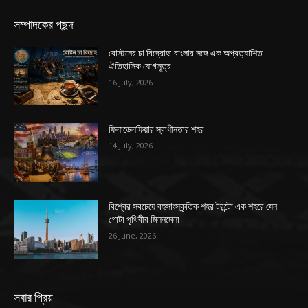
সম্পাদকের পছন্দ
বোস্টনের চা বিদ্রোহ: বাংলার সঙ্গে এক অপ্রত্যাশিত
ঐতিহাসিক যোগসূত্র
16 July, 2026
ফিলাডেলফিয়ার স্বাধীনতার শহর
14 July, 2026
বিশ্বের সবচেয়ে বহুসাংস্কৃতিক শহর টরন্টো এক শহরে যেন
গোটা পৃথিবীর মিলনমেলা
26 June, 2026
সবার প্রিয়