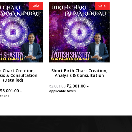
Sale!
Sale!
h Chart Creation,
Short Birth Chart Creation,
sis & Consultation
Analysis & Consultation
(Detailed)
Original
Current
₹
2,001.00
₹
3,001.00
+
Original
Current
price
price
₹
3,001.00
+
applicable taxes
price
price
was:
is:
 taxes
was:
is:
₹3,001.00.
₹2,001.00.
₹4,001.00.
₹3,001.00.