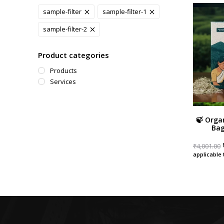
sample-filter
sample-filter-1
sample-filter-2
Product categories
Products
Services
🍃 Orga
Bag
₹
4,001.00
applicable 