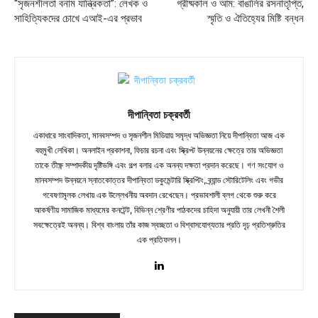
“সৃজনশীলতা বনাম যান্ত্রিকতা”: লেখক ও
গ্রীষ্মকাল ও আম: বাঙালির রসনাতৃপ্তি,
সাহিত্যিকদের চোখে এআই-এর প্রভাব
স্মৃতি ও ঐতিহ্যের মিষ্টি বন্ধন
দীপান্বিতা চক্রবর্তী
একাধারে সাংবাদিকতা, মানবসম্পদ ও সৃজনশীল মিডিয়ায় সমৃদ্ধ অভিজ্ঞতা নিয়ে দীপান্বিতা আজ এক
বহুমুখী লেখিকা। অনলাইন প্রকাশনা, ফিচার রচনা এবং স্ক্রিপ্ট উন্নয়নের ক্ষেত্রে তার অভিজ্ঞতা
তাকে তীক্ষ্ণ সম্পাদকীয় দৃষ্টিভঙ্গি এবং গল্প বলার এক অনন্য দক্ষতা প্রদান করেছে। গণ সংযোগ ও
মানবসম্পদ উন্নয়নে স্নাতকোত্তর দীপান্বিতা ডকুমেন্টারি স্ক্রিপ্টিং, ব্র্যান্ড স্টোরিটেলিং এবং গভীর
গবেষণামূলক লেখায় এক উল্লেখনীয় অবদান রেখেছেন। প্রভাবশালী ব্লগ থেকে শুরু করে
আকর্ষণীয় সামাজিক মাধ্যমের কনটেন্ট, বিভিন্ন শ্রেণীর পাঠকদের চাহিদা অনুযায়ী তার লেখনী শৈলী
সবক্ষেত্রেই অনন্য। বিশ্ব বাংলায় তাঁর কাজ স্বচ্ছতা ও বিশ্বাসযোগ্যতার প্রতি দৃঢ় প্রতিশ্রুতির
এক প্রতিফলন।