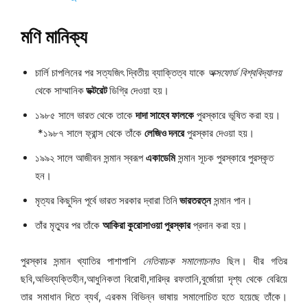
মণি মানিক্য
চার্লি চাপলিনের পর সত্যজিৎ দ্বিতীয় ব্যাক্তিত্ব যাকে
অক্সফোর্ড বিশ্ববিদ্যালয়
থেকে সাম্মানিক
ডক্টরেট
ডিগ্রি দেওয়া হয়।
১৯৮৫ সালে ভারত থেকে তাকে
দাদা সাহেব ফালকে
পুরস্কারে ভূষিত করা হয়।
*১৯৮৭ সালে ফ্রান্স থেকে তাঁকে
লেজিও দনরে
পুরস্কার দেওয়া হয়।
১৯৯২ সালে আজীবন সন্মান স্বরূপ
একাডেমি
সন্মান সূচক পুরস্কারে পুরস্কৃত
হন।
মৃত্যর কিছুদিন পূর্বে ভারত সরকার দ্বারা তিনি
ভারতরত্ন
সন্মান পান।
তাঁর মৃত্যুর পর তাঁকে
আকিরা কুরোসাওয়া পুরস্কার
প্রদান করা হয়।
পুরস্কার সন্মান খ্যাতির পাশাপাশি
নেতিবাচক সমালোচনা
ও ছিল। ধীর গতির
ছবি,অভিব্যক্তিহীন,আধুনিকতা বিরোধী,দারিদ্র রফতানি,বুর্জোয়া দৃশ্য থেকে বেরিয়ে
তার সমাধান দিতে ব্যর্থ, এরকম বিভিন্ন ভাষায় সমালোচিত হতে হয়েছে তাঁকে।