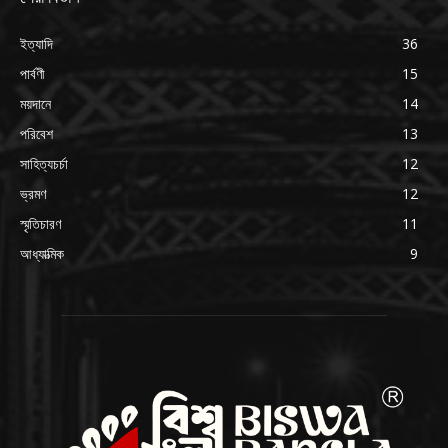
ইত্যাদি
36
পার্বণী
15
ময়দানে
14
পরিবেশ
13
সাহিত্যচর্চা
12
ভ্রমণ
12
স্মৃতিচারণ
11
আধ্যাত্মিক
9