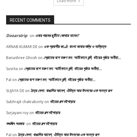
Load more
RECENT COMMENTS
Dooarstrip
এবার গরমের ছুটিতে কোথায় যাবেন?
on
এক প্রবাসীর কণ্ঠে: বাংলা ভাষার শুদ্ধি ও অস্তিত্ব
ARNAB KUMAR DE
on
স্রোতের বশে তরুণ মন: স্মার্টফোনে বন্দি, বইয়ের পৃষ্ঠায় অনীহা…
Banashree Ghosh
on
স্রোতের বশে তরুণ মন: স্মার্টফোনে বন্দি, বইয়ের পৃষ্ঠায় অনীহা…
Susrita
on
স্রোতের বশে তরুণ মন: স্মার্টফোনে বন্দি, বইয়ের পৃষ্ঠায় অনীহা…
Pal
on
চৈত্র মেলা: বাঙালির আবেগ, ঐতিহ্য আর উৎসবের এক অনন্য রূপ
SUJAYA DE
on
বইয়ের গল্প বইপাড়ায়
Subhrajit chakraborty
on
বইয়ের গল্প বইপাড়ায়
Surjayani roy
on
শুভজিৎ সরকার
বইয়ের গল্প বইপাড়ায়
on
চৈত্র মেলা: বাঙালির আবেগ, ঐতিহ্য আর উৎসবের এক অনন্য রূপ
Pal
on