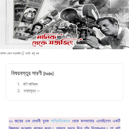
মানিক থেকে সত্যজিৎ || ফটো: বাসু কর
বিষয়বস্তুর সারণী
[hide]
মণি মানিক্য
তথ্যসূত্র :-
২২ বছরের এক মেধাবী যুবক
শান্তিনিকেতন
থেকে কলকাতায় এসেছিলেন একটি
বিজ্ঞাপন সংস্থায় কাজের জন্য। আসলে মননে ছিল তাঁর চিত্রাঙ্কন। তা পটে