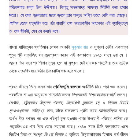
পরিবেশনার জন্য ছিল উদ্দীপনা। কিন্তু সহজসাধ্য সাফল্য মিটমিট করা তারার
মতো। যে তারা ধ্রুবতারার মতো জ্বলে,তার অন্তঃ অগ্নি ততো বেশি করে পোড়ে।
মানিক থেকে সত্যজিৎ
হয়ে ওঠা বাঙালি তথা ভারতবাসীর অহংকার এই ব্যাক্তিত্য
ও তার জীবনী, যেন সে কথাই বলে।
বাংলা সাহিত্যের খ্যাতিমান লেখক ও কবি
সুকুমার রায়
ও সুপ্রভা দেবীর একমাত্র
পুত্র শ্রী সত্যজিৎ রায় জন্মগ্রহণ করেন এই কলকাতায় ১৯২১ সালে ২রা মে ।
জন্মের তিন বছর পর পিতার মৃত্যু হলে মা সুপ্রভা দেবীর একক প্রচেষ্টায় তার
মানিক
থেকে সত্যজিৎ
হয়ে ওঠার চিত্রনাট্য শুরু হতে থাকে।
প্রথম জীবনে তিনি কলকাতার
প্রেসিডেন্সি কলেজে
অর্থনীতি নিয়ে পড়া শুরু করেন।
পরবর্তীতে মা এর অনুরোধে শান্তিনিকেতনে
বিশ্বভারতী বিশ্ববিদ্যালয়ে
ভর্তি হলেন।
সেখানে,
রবীন্দ্রনাথ ঠাকুরের প্রভাব
,
চিত্রশিল্পী নন্দলাল বসু ও বিনোদ বিহারি
মুখোপাধ্যায়ের
সান্নিধ্য লাভ, তাঁকে চারুকলার প্রতি আরো আগ্রহান্বিত করে।
অর্থাৎ বীজ বপনের পর এক পরিপূর্ণ বৃক্ষ হওয়ার পথের উপযোগী পরিবেশ
মানিক
কে
সত্যজিৎ
এর পথে নিয়ে যেতে সহায়তা করে। ১৯৪০ সালে তিনি কলকাতায় এসে
ব্রিটিশ বিজ্ঞাপন সংস্থা
ডি জে কিমার
এ জুনিয়র ভিসুয়ালাইজার হিসাবে কর্ম জীবন