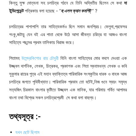
কিন্তু সুক্ষ দোত্যনা সহ চলচিত্র গঠনে যে তিনি অদ্বিতীয় ছিলেন সে কথা
দা
ইন্ডিপেন্ডেন্ট
পত্রিকায় বলা হয়েছে - “
হু এলস ক্যান কমপিট্
“ ?
চলচিত্রের পাশাপাশি তার সাহিত্যকর্মও ছিল সমান জনপ্রিয়। ফেলুদা,প্রফেসর
শংকু,জটায়ু যেন বই এর পাতা থেকে উঠে আসা জীবন্ত চরিত্র যা আজও বাংলা
সাহিত্যে পছন্দের প্রথম তালিকায় বিরাজ করে।
পিতামহ
উপেন্দ্রকিশোর রায় চৌধুরী
যিনি বাংলা সাহিত্যের মোর বদলে দেওয়া এক
উজ্জ্বল দার্শনিক, লেখক, চিত্রকর, প্রকাশক এবং পিতা স্বনামধন্য লেখক ও কবি
সুকুমার রায়ের পুত্র এই মহান ব্যাক্তিত্ব পারিবারিক সংস্কৃতির ধারক ও বাহক আজ
চলচিত্র জগতে পৃথিবীখ্যাত। পারিবারিক প্রভাব তো বটেই,নিজ গুনে স্বয়ং সমৃদ্ধ
সত্যজিৎ চিরকাল বাংলার কৃষ্টিতে উজ্জ্বল এক মানিক, যার গরিমায় গর্বিত আপামর
বাংলা তথা বিশ্বের সকল চলচিত্রপ্রেমী সে কথা বলা বাহুল্য।
তথ্যসূত্র :-
যখন ছোট ছিলাম