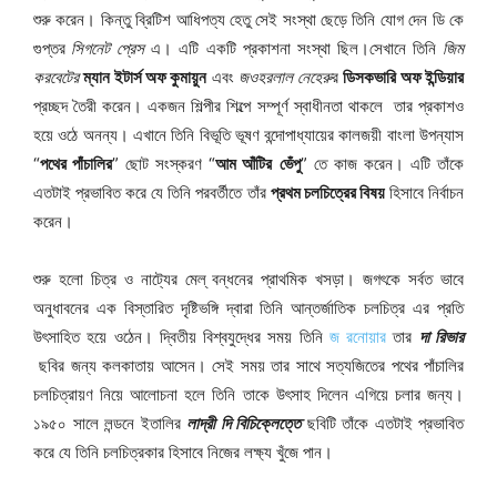
শুরু করেন। কিন্তু ব্রিটিশ আধিপত্য হেতু সেই সংস্থা ছেড়ে তিনি যোগ দেন ডি কে
গুপ্তর
সিগনেট প্রেস
এ। এটি একটি প্রকাশনা সংস্থা ছিল।সেখানে তিনি
জিম
করবেটের
ম্যান ইটার্স অফ কুমায়ুন
এবং
জওহরলাল নেহেরু
র
ডিসকভারি অফ ইন্ডিয়ার
প্রচ্ছদ তৈরী করেন। একজন শিল্পীর শিল্পে সম্পূর্ণ স্বাধীনতা থাকলে তার প্রকাশও
হয়ে ওঠে অনন্য। এখানে তিনি বিভূতি ভূষণ বন্দোপাধ্যায়ের কালজয়ী বাংলা উপন্যাস
“
পথের পাঁচালির
” ছোট সংস্করণ “
আম আঁটির
ভেঁপু
” তে কাজ করেন। এটি তাঁকে
এতটাই প্রভাবিত করে যে তিনি পরবর্তীতে তাঁর
প্রথম চলচিত্রের বিষয়
হিসাবে নির্বাচন
করেন।
শুরু হলো চিত্র ও নাট্যের মেল্ বন্ধনের প্রাথমিক খসড়া। জগৎকে সর্বত ভাবে
অনুধাবনের এক বিস্তারিত দৃষ্টিভঙ্গি দ্বারা তিনি আন্তর্জাতিক চলচিত্র এর প্রতি
উৎসাহিত হয়ে ওঠেন। দ্বিতীয় বিশ্বযুদ্ধের সময় তিনি
জ রনোয়ার
তার
দা রিভার
ছবির জন্য কলকাতায় আসেন। সেই সময় তার সাথে সত্যজিতের পথের পাঁচালির
চলচিত্রায়ণ নিয়ে আলোচনা হলে তিনি তাকে উৎসাহ দিলেন এগিয়ে চলার জন্য।
১৯৫০ সালে লন্ডনে ইতালির
লাদ্রী দি বিচিক্লেত্তে
ছবিটি তাঁকে এতটাই প্রভাবিত
করে যে তিনি চলচিত্রকার হিসাবে নিজের লক্ষ্য খুঁজে পান।