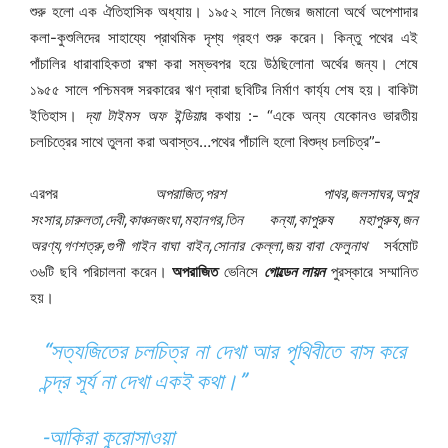
শুরু হলো এক ঐতিহাসিক অধ্যায়। ১৯৫২ সালে নিজের জমানো অর্থে অপেশাদার
কলা-কুশুলিদের সাহায্যে প্রাথমিক দৃশ্য গ্রহণ শুরু করেন। কিন্তু পথের এই
পাঁচালির ধারাবাহিকতা রক্ষা করা সম্ভবপর হয়ে উঠছিলোনা অর্থের জন্য। শেষে
১৯৫৫ সালে পশ্চিমবঙ্গ সরকারের ঋণ দ্বারা ছবিটির নির্মাণ কার্য্য শেষ হয়। বাকিটা
ইতিহাস।
দ্যা টাইমস অফ ইন্ডিয়া
র কথায় :- “একে অন্য যেকোনও ভারতীয়
চলচিত্রের সাথে তুলনা করা অবাস্তব…পথের পাঁচালি হলো বিশুদ্ধ চলচিত্র”-
এরপর
অপরাজিত,পরশ পাথর,জলসাঘর,অপুর
সংসার,চারুলতা,দেবী,কাঞ্চনজংঘা,মহানগর,তিন কন্যা,কাপুরুষ মহাপুরুষ,জন
অরণ্য,গণশত্রু,গুপী গাইন বাঘা বাইন,সোনার কেল্লা,জয় বাবা ফেলুনাথ
সর্বমোট
৩৬টি ছবি পরিচালনা করেন।
অপরাজিত
ভেনিসে
গোল্ডেন লায়ন
পুরস্কারে সম্মানিত
হয়।
“সত্যজিতের চলচিত্র না দেখা আর পৃথিবীতে বাস করে
চন্দ্র সূর্য না দেখা একই কথা।”
-
আকিরা কুরোসাওয়া