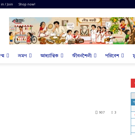
 in / Join
Shop now!
ন্ম
ভ্রমণ
আধ্যাত্মিক
জীবনশৈলী
পরিবেশ
ম
907
3