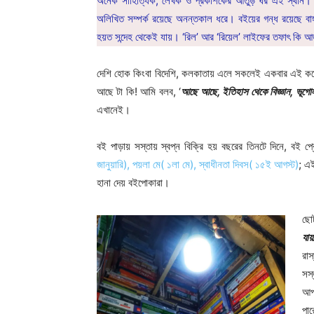
অনেক সাহিত্যিক, লেখক ও প্রকাশকের আঁতুড় ঘর এই স্থান। লেখ
অলিখিত সম্পর্ক রয়েছে অনন্তকাল ধরে। বইয়ের গন্ধ রয়েছে বাঙ্গা
হয়ত সন্দেহ থেকেই যায়। ‘রিল’ আর ‘রিয়েল’ লাইফের তফাৎ কি 
দেশি হোক কিংবা বিদেশি, কলকাতায় এলে সকলেই একবার এই কলেজ
আছে টা কি! আমি বলব, ‘
আছে আছে, ইতিহাস থেকে বিজ্ঞান, ভূগোল
এখানেই।
বই পাড়ায় সস্তায় স্বপ্ন বিক্রি হয় বছরের তিনটে দিনে, বই
জানুয়ারি),
পয়লা মে
( ১লা মে),
স্বাধীনতা দিবস( ১৫ই আগস্ট)
; এই
হানা দেয় বইপোকারা।
ছো
যায
রা
সস্
আপ
পা