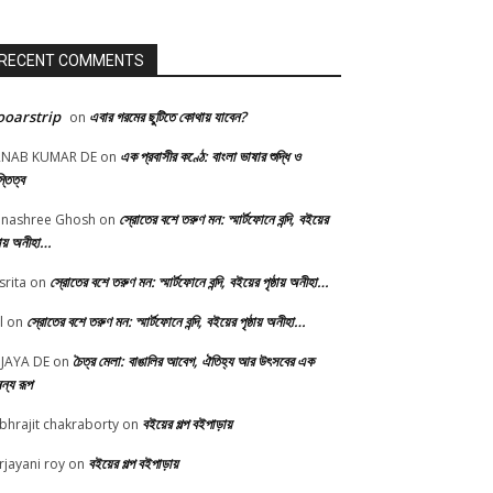
RECENT COMMENTS
oarstrip
এবার গরমের ছুটিতে কোথায় যাবেন?
on
এক প্রবাসীর কণ্ঠে: বাংলা ভাষার শুদ্ধি ও
RNAB KUMAR DE
on
্তিত্ব
স্রোতের বশে তরুণ মন: স্মার্টফোনে বন্দি, বইয়ের
nashree Ghosh
on
্ঠায় অনীহা…
স্রোতের বশে তরুণ মন: স্মার্টফোনে বন্দি, বইয়ের পৃষ্ঠায় অনীহা…
srita
on
স্রোতের বশে তরুণ মন: স্মার্টফোনে বন্দি, বইয়ের পৃষ্ঠায় অনীহা…
l
on
চৈত্র মেলা: বাঙালির আবেগ, ঐতিহ্য আর উৎসবের এক
JAYA DE
on
ন্য রূপ
বইয়ের গল্প বইপাড়ায়
bhrajit chakraborty
on
বইয়ের গল্প বইপাড়ায়
rjayani roy
on