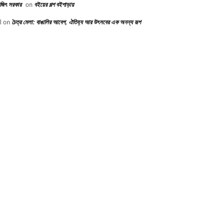
ভজিৎ সরকার
বইয়ের গল্প বইপাড়ায়
on
চৈত্র মেলা: বাঙালির আবেগ, ঐতিহ্য আর উৎসবের এক অনন্য রূপ
l
on