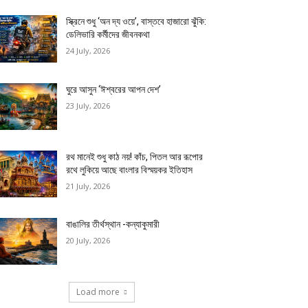
স্ক্রিনে শুধু ‘অন দ্য ওয়ে’, বাস্তবে হাজারো ঝুঁকি:
ডেলিভারি কর্মীদের জীবনকথা
24 July, 2026
ঘুরে আসুন ‘ঈশ্বরের আপন দেশ’
23 July, 2026
রথ মানেই শুধু কাঠ নয়! কাঁচ, পিতল আর রূপোর
রথে লুকিয়ে আছে বাংলার বিস্ময়কর ইতিহাস
21 July, 2026
বাঙালির তীর্থস্থান -কন্যাকুমারী
20 July, 2026
Load more