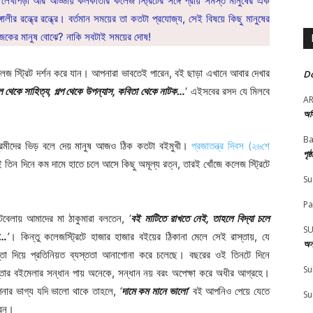
াপড়া আর আড্ডায় কলকাতার কলেজ স্ট্রিটের সঙ্গে প্রায় সমস্ত মানুষের এক
লীর রন্ধ্রে রন্ধ্রে। বর্তমান সময়ের তা কতটা প্রযোজ্য, সেই বিষয়ে কিছু মানুষের
আজকের মানুষ বোঝে? নাকি সবটাই সময়ের দোষ!
 স্ট্রিট দর্শন করে যান। আপনারা ভাবতেই পারেন, বই ছাড়া এখানে আবার দেখার
Do
 থেকে সাহিত্য, গল্প থেকে উপন্যাস, কবিতা থেকে নাটক…
‘ এইসবের রসদ যে মিলবে
A
অস
Ba
 প্রেমীদের ভিড় বলে দেয় মানুষ আজও ঠিক কতটা বইমুখী।
প্রজাতন্ত্র দিবস
(২৬শে
পৃষ
 তিন দিনে কম দামে হাতে চলে আসে কিছু অমূল্য রত্ন, তারই খোঁজে কলেজ স্ট্রিটে
Su
Pa
টবেলায় আমাদের মা ঠাকুমারা বলতেন,
‘
বই মাটিতে রাখতে নেই, তাহলে বিদ্যা চলে
SU
়…
’
। কিন্তু কলেজস্ট্রিটে হাজার হাজার বইয়ের ঠিকানা মেলে সেই রাস্তায়, যে
অন
স্তা দিয়ে প্রতিনিয়ত ব্যস্ততা আনাগোনা করে চলেছে। বছরের ওই তিনটে দিনে
Su
তার বইমেলার সন্ধান পায় অনেকে, সন্ধান নয় বরং অপেক্ষা করে অধীর আগ্রহে।
নার ভাগ্য যদি ভালো থাকে তাহলে,
‘
দামে কম মানে ভালো
’
বই আপনিও পেয়ে যেতে
Su
রেন।