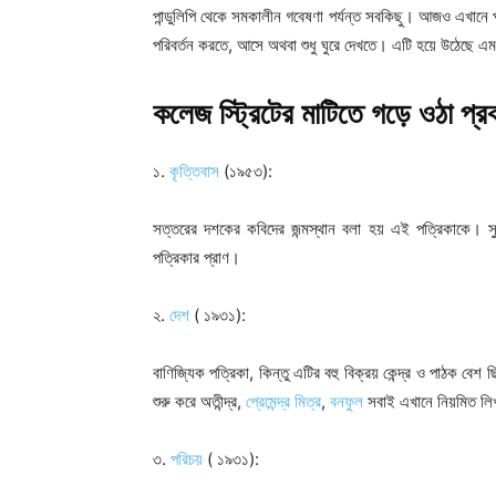
পান্ডুলিপি থেকে সমকালীন গবেষণা পর্যন্ত সবকিছু। আজও এখানে
পরিবর্তন করতে, আসে অথবা শুধু ঘুরে দেখতে। এটি হয়ে উঠেছে এমন
কলেজ স্ট্রিটের মাটিতে গড়ে ওঠা প্
১.
কৃত্তিবাস
(১৯৫৩):
সত্তরের দশকের কবিদের জন্মস্থান বলা হয় এই পত্রিকাকে। সুন
পত্রিকার প্রাণ।
২.
দেশ
( ১৯৩১):
বাণিজ্যিক পত্রিকা, কিন্তু এটির বহু বিক্রয় কেন্দ্র ও পাঠক বেশ 
শুরু করে অতীন্দ্র,
প্রেমেন্দ্র মিত্র
,
বনফুল
সবাই এখানে নিয়মিত লিখ
৩.
পরিচয়
( ১৯৩১):