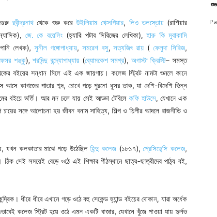
শু
িগুরু
রবীন্দ্রনাথ
থেকে শুরু করে
উইলিয়াম শেক্সপিয়ার
,
লিও তলস্তোয়
(রাশিয়ার
Pa
ন্যাসিক),
জে. কে রয়েলিং
(হ্যারি পটার সিরিজের লেখিকা),
হারু কি মুরাকামি
াপানি লেখক),
সুনীল গঙ্গোপাধ্যায়
,
সমরেশ বসু
,
সত্যজিৎ রায়
(
ফেলুদা সিরিজ
,
ফেসর শঙ্কু
),
শরদিন্দু বন্দ্যোপাধ্যায়
(
ব্যোমকেশ সমগ্র
),
অগাস্টা ক্রিস্টি
– সমস্ত
খকের বইয়ের সন্ধান মিলে এই এক জায়গায়। কলেজ স্ট্রিট নামটা শুনলে কানে
ে আসে কাগজের পাতার শব্দ, চোখে পড়ে পুরনো ধূসর তাক, যা দেশি-বিদেশি ভিন্ন
ের বইয়ে ভর্তি। আর মন চলে যায় সেই আড্ডা টেবিলে
কফি হাউসে
, যেখানে এক
 চায়ের সঙ্গে আলোচনা হয় জীবন বনাম সাহিত্য, শিল্প ও শিল্পীর আদলে রাজনীতি ও
সময়, যখন কলকাতার মাঝে গড়ে উঠেছিল
হিন্দু কলেজ
(১৮১৭),
প্রেসিডেন্সি কলেজ
,
ি। ঠিক সেই সময়েই বেড়ে ওঠে এই শিক্ষার পীঠস্থানে ছাত্র-ছাত্রীদের পাঠ্য বই,
্রিক। ধীরে ধীরে এখানে গড়ে ওঠে বহু সেকেন্ড হ্যান্ড বইয়ের দোকান, যারা অর্ধেক
ভাবেই কলেজ স্ট্রিট হয়ে ওঠে এমন একটি বাজার, যেখানে খুঁজে পাওয়া যায় দুর্লভ