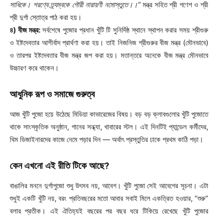
সাধিকে।
শরণ্যে ত্র্যম্বকে গৌরী নারায়ণী নমোস্তুতে।।”
মন্ত্র সহিত শ্রী গণেশ ও শ্রী
শ্রী দুর্গা স্তোত্র পাঠ করা হয়।
৪) বীজ মন্ত্র:
সর্বশেষে পুজোর প্রধান খুঁটি টি সুনির্দিষ্ঠ স্থানে স্থাপন করার সময় শ্রীগুরু
ও ইষ্টদেবতার আশীর্বাদ প্রার্থণা করা হয়। তাই নিজনিজ শ্রীগুরুর বীজ মন্ত্র (মৌনভাবে)
ও তারপর ইষ্টদেবতার বীজ মন্ত্র জপ করা হয়। মতান্তরে অনেকে বীজ মন্ত্র মৌনভাবে
উচ্চারণ করে থাকেন।
আধুনিক রূপ ও সমাজে গুরুত্ব
আজ খুঁটি পুজো হয়ে উঠেছে মিডিয়া কাভারেজের বিষয়। বড় বড় ক্লাবগুলোর খুঁটি পুজোতে
থাকে সাংস্কৃতিক অনুষ্ঠান, গানের সন্ধ্যা, খাবারের স্টল। এই দিনটিই প্যান্ডেল কর্মীদের,
থিম ডিজাইনারদের কাজে নেমে পড়ার দিন — অর্থাৎ প্রস্তুতির ঢাকে প্রথম কাঠি পড়া।
কেন এখনো এই রীতি টিকে আছে?
বাঙালির মননে দুর্গাপুজো শুধু উৎসব নয়, আবেগ। খুঁটি পুজো সেই আবেগের সূচনা। এটা
শুধুই একটি খুঁটি নয়, বরং প্রতিবছরের মতো আবার সবাই মিলে একত্রিত হওয়ার, “শুরু”
বলার প্রতীক। এই ঐতিহ্যই বছরের পর বছর ধরে টিকিয়ে রেখেছে খুঁটি পুজোর