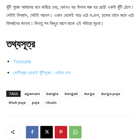
খুঁটি পুজো আমাদের মনে করিয়ে দেয়, কোনও বড় উৎসব শুরু হয় ছোট্ট একটা খুঁটি ঠেলে।
সেটাই বিশ্বাস, সেটাই আবেগ। এখান থেকেই গড়ে ওঠে মণ্ডপ, ঢাকের তালে জমে ওঠে
বিসর্জনের কান্না। কিন্তু সব কিছুর আগে থাকে এই পবিত্র সূচনা।
তথ্যসূত্র
Youtube
কোটিপূজা থেকেই খুঁটিপুজো : অসিত দাস
TAGS
agamani
bangla
bengali
durga
durga puja
khuti puja
puja
rituals