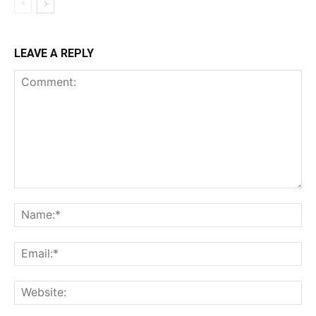
LEAVE A REPLY
Comment:
Na
Ema
Web