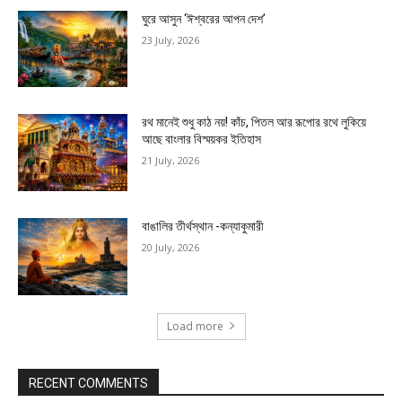
ঘুরে আসুন ‘ঈশ্বরের আপন দেশ’
23 July, 2026
রথ মানেই শুধু কাঠ নয়! কাঁচ, পিতল আর রূপোর রথে লুকিয়ে
আছে বাংলার বিস্ময়কর ইতিহাস
21 July, 2026
বাঙালির তীর্থস্থান -কন্যাকুমারী
20 July, 2026
Load more
RECENT COMMENTS