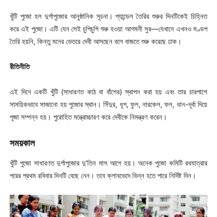
খুঁটি পুজো হল দুর্গাপুজোর আনুষ্ঠানিক সূচনা। প্যান্ডেল তৈরির শুরুর দিনটিকেই চিহ্নিত
করে এই পুজো। এটি যেন সেই চুপিচুপি শুরু হওয়া আগমনী সুর—যেখানে এখনও মণ্ডপ
তৈরি হয়নি, কিন্তু মনের ভেতরে দেবী আসছেন বলে বাজতে শুরু করেছে ঢাক।
রীতিনীতি
এই দিনে একটি খুঁটি (সাধারণত কাঠ বা বাঁশের) স্থাপন করা হয় এবং তার চারপাশে
সাময়িকভাবে সাজানো হয় পুজোর স্থান। সিঁদুর, ধূপ, ফুল, নারকেল, ফল, ধান-দূর্বা দিয়ে
পূজা সম্পন্ন হয়। পুরোহিত মন্ত্রোচ্চারণ করে দেবীকে নিমন্ত্রণ করেন।
সময়কাল
খুঁটি পুজো সাধারণত দুর্গাপুজোর দু’তিন মাস আগে হয়। অনেক পুজো কমিটি রথযাত্রার
পরের প্রথম রবিবার দিনটি বেছে নেন। তবে ক্লাবভেদে ভিন্ন হতে পারে নির্দিষ্ট দিন।