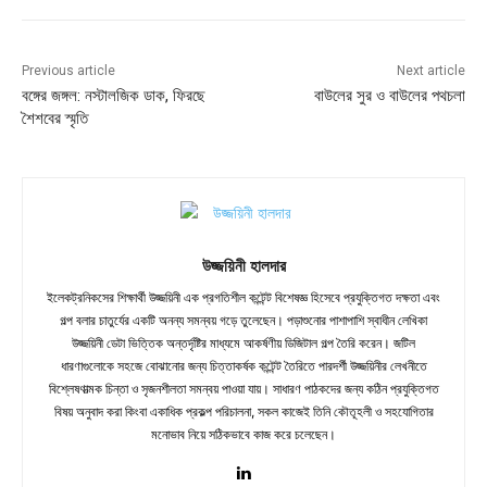
Previous article
Next article
বঙ্গের জঙ্গল: নস্টালজিক ডাক, ফিরছে
বাউলের সুর ও বাউলের পথচলা
শৈশবের স্মৃতি
উজ্জয়িনী হালদার
ইলেকট্রনিকসের শিক্ষার্থী উজ্জয়িনী এক প্রগতিশীল কন্টেন্ট বিশেষজ্ঞ হিসেবে প্রযুক্তিগত দক্ষতা এবং
গল্প বলার চাতুর্যের একটি অনন্য সমন্বয় গড়ে তুলেছেন। পড়াশুনোর পাশাপাশি স্বাধীন লেখিকা
উজ্জয়িনী ডেটা ভিত্তিক অন্তর্দৃষ্টির মাধ্যমে আকর্ষণীয় ডিজিটাল গল্প তৈরি করেন। জটিল
ধারণাগুলোকে সহজে বোঝানোর জন্য চিত্তাকর্ষক কন্টেন্ট তৈরিতে পারদর্শী উজ্জয়িনীর লেখনীতে
বিশ্লেষণাত্মক চিন্তা ও সৃজনশীলতা সমন্বয় পাওয়া যায়। সাধারণ পাঠকদের জন্য কঠিন প্রযুক্তিগত
বিষয় অনুবাদ করা কিংবা একাধিক প্রকল্প পরিচালনা, সকল কাজেই তিনি কৌতূহলী ও সহযোগিতার
মনোভাব নিয়ে সঠিকভাবে কাজ করে চলেছেন।