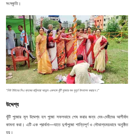
সংস্কৃতি।
“নিউ টাউনের সিএ ব্লকের বাসিন্দারা আনন্দে একসঙ্গে খুঁটি পুজোর শুভ মুহূর্ত উদযাপন করছেন।”
উদ্দেশ্য
খুঁটি পুজোর মূল উদ্দেশ্য হল পুজো সফলভাবে শেষ করার জন্য দেব-দেবীদের আশীর্বাদ
কামনা করা। এটি এক প্রার্থনা—যাতে দুর্গাপুজো শান্তিপূর্ণ ও সৌভাগ্যময়ভাবে অনুষ্ঠিত
হয়।