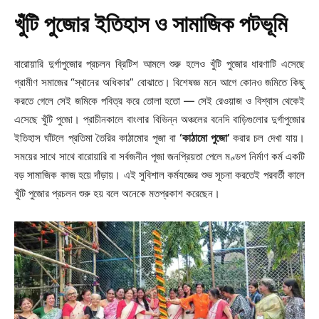
খুঁটি পুজোর ইতিহাস ও সামাজিক পটভূমি
বারোয়ারি দুর্গাপুজোর প্রচলন ব্রিটিশ আমলে শুরু হলেও খুঁটি পুজোর ধারণাটি এসেছে
গ্রামীণ সমাজের “স্থানের অধিকার” বোঝাতে। বিশেষজ্ঞ মনে আগে কোনও জমিতে কিছু
করতে গেলে সেই জমিকে পবিত্র করে তোলা হতো — সেই রেওয়াজ ও বিশ্বাস থেকেই
এসেছে খুঁটি পুজো। প্রাচীনকালে বাংলার বিভিন্ন অঞ্চলের বনেদি বাড়িগুলোর দুর্গাপুজোর
ইতিহাস ঘাঁটলে প্রতিমা তৈরির কাঠামোর পূজা বা
‘কাঠামো পুজো’
করার চল দেখা যায়।
সময়ের সাথে সাথে বারোয়ারি বা সর্বজনীন পূজা জনপ্রিয়তা পেলে মণ্ডপ নির্মাণ কর্ম একটি
বড় সামাজিক কাজ হয়ে দাঁড়ায়। এই সুবিশাল কর্মযজ্ঞের শুভ সূচনা করতেই পরবর্তী কালে
খুঁটি পুজোর প্রচলন শুরু হয় বলে অনেকে মতপ্রকাশ করেছেন।