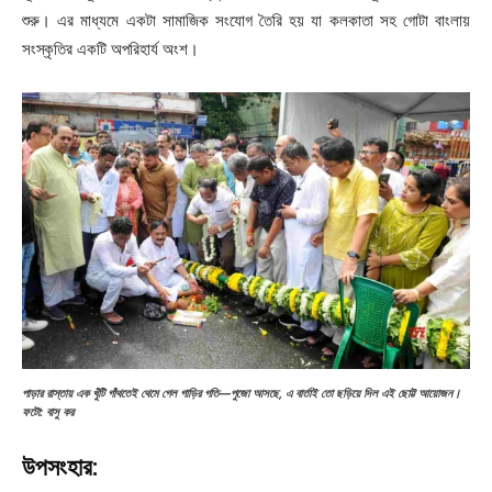
শুরু। এর মাধ্যমে একটা সামাজিক সংযোগ তৈরি হয় যা কলকাতা সহ গোটা বাংলায়
সংস্কৃতির একটি অপরিহার্য অংশ।
পাড়ার রাস্তায় এক খুঁটি গাঁথতেই থেমে গেল গাড়ির গতি—পুজো আসছে, এ বার্তাই তো ছড়িয়ে দিল এই ছোট্ট আয়োজন।
ফটো: বাসু কর
উপসংহার: