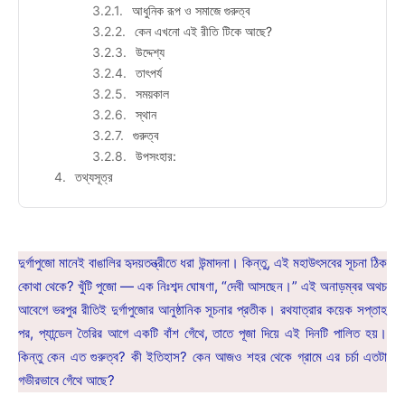
আধুনিক রূপ ও সমাজে গুরুত্ব
কেন এখনো এই রীতি টিকে আছে?
উদ্দেশ্য
তাৎপর্য
সময়কাল
স্থান
গুরুত্ব
উপসংহার:
তথ্যসূত্র
দুর্গাপুজো মানেই বাঙালির হৃদয়তন্ত্রীতে ধরা উন্মাদনা। কিন্তু, এই মহাউৎসবের সূচনা ঠিক
কোথা থেকে? খুঁটি পুজো — এক নিঃশব্দ ঘোষণা, “দেবী আসছেন।” এই অনাড়ম্বর অথচ
আবেগে ভরপুর রীতিই দুর্গাপুজোর আনুষ্ঠানিক সূচনার প্রতীক। রথযাত্রার কয়েক সপ্তাহ
পর, প্যান্ডেল তৈরির আগে একটি বাঁশ গেঁথে, তাতে পূজা দিয়ে এই দিনটি পালিত হয়।
কিন্তু কেন এত গুরুত্ব? কী ইতিহাস? কেন আজও শহর থেকে গ্রামে এর চর্চা এতটা
গভীরভাবে গেঁথে আছে?