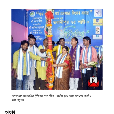
আলতা রাঙা হাতের ছোঁয়ায় খুঁটির গায়ে পড়ল সিঁদুর—বাঙালির পুজো আবেগ শুরু এখান থেকেই।
ফটো: বাসু কর
তাৎপর্য