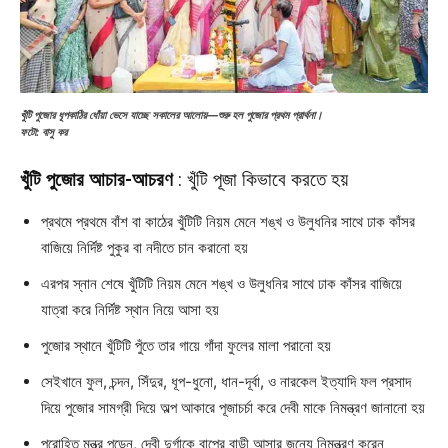
খুঁটি পুজোর ধূপকাঠির ধোঁয়া ভেসে যাচ্ছে সকালের আলোয়—শুরু হল পুজোর প্রথম প্রার্থনা।
ফটো: বাসু কর
খুঁটি পুজোর আচার-আচরণ
: খুঁটি পূজা কিভাবে করতে হয়
প্রথমে প্রথমে বাঁশ বা কাঠের খুঁটিটি নিয়ম মেনে শঙ্খ ও উলুধনির সাথে ঢাক কাঁসর
বাজিয়ে নির্দিষ্ট পুকুর বা নদীতে চান করানো হয়
এরপর স্নান শেষে খুঁটিটি নিয়ম মেনে শঙ্খ ও উলুধনির সাথে ঢাক কাঁসর বাজিয়ে
যাত্রা করে নির্দিষ্ট স্থান নিয়ে আসা হয়
পুজোর স্থানে খুঁটিটি পুঁতে তার গায়ে গাঁদা ফুলের মালা পরানো হয়
সেইখানে ফুল, চন্দন, সিঁদুর, ধূপ-ধুনো, ধান-দূর্বা, ও নারকেল ইত্যাদি ফল প্রসাদ
দিয়ে পুজোর সামগ্রী দিয়ে অল্প আকারে পূজাচর্চা করে দেবী মাকে নিমন্ত্রণ জানানো হয়
পুরোহিত মন্ত্র পড়েন, দেবী দুর্গাকে বাপের বাড়ী আসার জন্যে নিমন্ত্রণ করেন