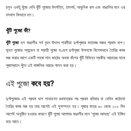
চলুন একটু খুঁজে দেখি খুঁটি পুজোর উৎপত্তি, তাৎপর্য, আধুনিক রূপ এবং বাঙালির মনে এর
বসবাস কিভাবে হল।
খুঁটি পুজো কী?
খুঁটি পুজো
হল বাঙালীর সর্ব বৃহৎ উৎসব শারদীয়া দুর্গাপূজার মহাযজ্ঞ শুরুর প্রথম ধাপ।
মূলত পুজোর প্যান্ডেল বা স্থায়ী পুজো মণ্ডপ দুর্গাপূজা উপলক্ষে বিশেষভাবে তৈরির কাজ
শুরু করার আগে একটি লম্বা শাল কাঠের অথবা বাঁশের খুঁটি বিভিন্ন স্বকীয় আচারের সাথে
পূজাস্থানে পুঁতে এই মাঙ্গলিক আচার পালন করা হয়।
এই পুজো
কবে হয়?
দুর্গাপুজোর এই প্রথম ধাপ সাধারণত রথযাত্রার পর প্রথম রবিবার বা যেদিন কাঠামো
তৈরির কাজ শুরু হয় তার আগেই এই সুসম্পন্ন হয়। পূজার মাত্র ৯০ থেকে ১০০ দিন
আগেই অনুষ্ঠিত হওয়ার কারণে খুঁটি পুজো আপামর বাঙালীর মনে ‘পুজো আসছে’ এই ইঙ্গিত
বয়ে আনে।