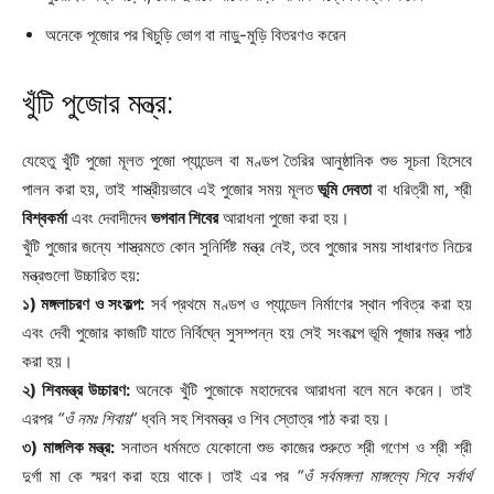
অনেকে পূজোর পর খিচুড়ি ভোগ বা নাড়ু-মুড়ি বিতরণও করেন
খুঁটি পুজোর মন্ত্র:
যেহেতু খুঁটি পুজো মূলত পুজো প্যান্ডেল বা মণ্ডপ তৈরির আনুষ্ঠানিক শুভ সূচনা হিসেবে
পালন করা হয়, তাই শাস্ত্রীয়ভাবে এই পুজোর সময় মূলত
ভূমি দেবতা
বা ধরিত্রী মা, শ্রী
বিশ্বকর্মা
এবং দেবাদীদেব
ভগবান শিবের
আরাধনা পুজো করা হয়।
খুঁটি পুজোর জন্যে শাস্ত্রমতে কোন সুনির্দিষ্ট মন্ত্র নেই, তবে পুজোর সময় সাধারণত নিচের
মন্ত্রগুলো উচ্চারিত হয়:
১) মঙ্গলাচরণ ও সংকল্প:
সর্ব প্রথমে মণ্ডপ ও প্যান্ডেল নির্মাণের স্থান পবিত্র করা হয়
এবং দেবী পুজোর কাজটি যাতে নির্বিঘ্নে সুসম্পন্ন হয় সেই সংকল্পে ভূমি পূজার মন্ত্র পাঠ
করা হয়।
২) শিবমন্ত্র উচ্চারণ:
অনেকে খুঁটি পুজোকে মহাদেবের আরাধনা বলে মনে করেন। তাই
এরপর
“ওঁ নমঃ শিবায়”
ধ্বনি সহ শিবমন্ত্র ও শিব স্তোত্র পাঠ করা হয়।
৩) মাঙ্গলিক মন্ত্র:
সনাতন ধর্মমতে যেকোনো শুভ কাজের শুরুতে শ্রী গণেশ ও শ্রী শ্রী
দুর্গা মা কে স্মরণ করা হয়ে থাকে। তাই এর পর
“ওঁ সর্বমঙ্গলা মাঙ্গল্যে শিবে সর্বার্থ