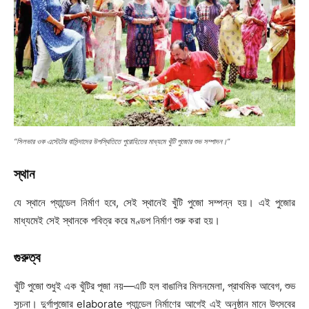
“সিলভার ওক এস্টেটের বাসিন্দাদের উপস্থিতিতে পুরোহিতের মাধ্যমে খুঁটি পুজোর শুভ সম্পাদন।”
স্থান
যে স্থানে প্যান্ডেল নির্মাণ হবে, সেই স্থানেই খুঁটি পুজো সম্পন্ন হয়। এই পুজোর
মাধ্যমেই সেই স্থানকে পবিত্র করে মণ্ডপ নির্মাণ শুরু করা হয়।
গুরুত্ব
খুঁটি পুজো শুধুই এক খুঁটির পূজা নয়—এটি হল বাঙালির মিলনমেলা, প্রাথমিক আবেগ, শুভ
সূচনা। দুর্গাপুজোর elaborate প্যান্ডেল নির্মাণের আগেই এই অনুষ্ঠান মানে উৎসবের