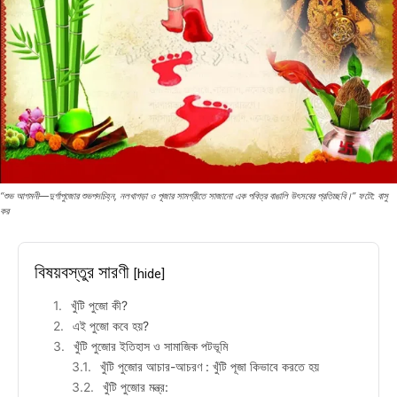
“শুভ আগমনী—দুর্গাপুজোর শুভপদচিহ্ন, নলখাগড়া ও পূজার সামগ্রীতে সাজানো এক পবিত্র বাঙালি উৎসবের প্রতিচ্ছবি।” ফটো: বাসু
কর
বিষয়বস্তুর সারণী
[hide]
খুঁটি পুজো কী?
এই পুজো কবে হয়?
খুঁটি পুজোর ইতিহাস ও সামাজিক পটভূমি
খুঁটি পুজোর আচার-আচরণ : খুঁটি পূজা কিভাবে করতে হয়
খুঁটি পুজোর মন্ত্র: