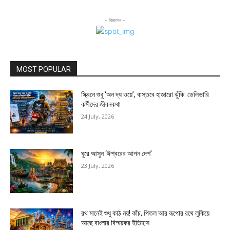
- বিজ্ঞাপন -
MOST POPULAR
স্ক্রিনে শুধু ‘অন দ্য ওয়ে’, বাস্তবে হাজারো ঝুঁকি: ডেলিভারি
কর্মীদের জীবনকথা
24 July, 2026
ঘুরে আসুন ‘ঈশ্বরের আপন দেশ’
23 July, 2026
রথ মানেই শুধু কাঠ নয়! কাঁচ, পিতল আর রূপোর রথে লুকিয়ে
আছে বাংলার বিস্ময়কর ইতিহাস