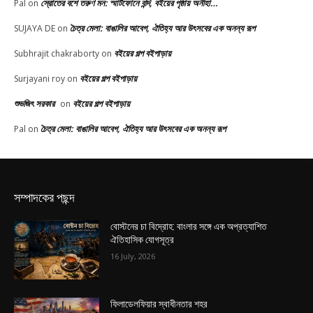
স্রোতের বশে তরুণ মন: স্মার্টফোনে বন্দি, বইয়ের পৃষ্ঠায় অনীহা…
Pal
on
চৈত্র মেলা: বাঙালির আবেগ, ঐতিহ্য আর উৎসবের এক অনন্য রূপ
SUJAYA DE
on
বইয়ের গল্প বইপাড়ায়
Subhrajit chakraborty
on
বইয়ের গল্প বইপাড়ায়
Surjayani roy
on
শুভজিৎ সরকার
বইয়ের গল্প বইপাড়ায়
on
চৈত্র মেলা: বাঙালির আবেগ, ঐতিহ্য আর উৎসবের এক অনন্য রূপ
Pal
on
সম্পাদকের পছন্দ
বোস্টনের চা বিদ্রোহ: বাংলার সঙ্গে এক অপ্রত্যাশিত
ঐতিহাসিক যোগসূত্র
16 July, 2026
ফিলাডেলফিয়ার স্বাধীনতার শহর