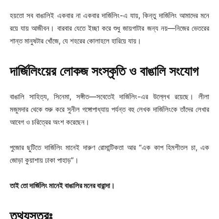
হয়তো সব বাঙালিই একবার না একবার দার্জিলিং-এ যায়, কিন্তু দার্জিলিং আমাদের মনে
রয়ে যায় আজীবন। বারবার যেতে ইচ্ছা করে শুধু জায়গাটার জন্য নয়—নিজের ভেতরের
শান্ত মানুষটার খোঁজে, যে শহরের কোলাহলে হারিয়ে যায়।
দার্জিলিংয়ের লোকজ সংস্কৃতি ও বাঙালি সংযোগ
বাঙালি সাহিত্য, সিনেমা, সঙ্গীত—সবেতেই দার্জিলিং-এর উল্লেখ রয়েছে। লীলা
মজুমদার থেকে শুরু করে সুনীল গঙ্গোপাধ্যায় পর্যন্ত বহু লেখক দার্জিলিংকে তাঁদের লেখার
আবেগ ও চরিত্রের অংশ করেছেন।
পুজোর ছুটিতে দার্জিলিং মানেই দারুণ রোমান্টিকতা আর “এক কাপ হিমশীতল চা, এক
জোড়া কুয়াশায় ঢাকা পাহাড়”।
তাই তো দার্জিলিং মানেই বাঙালির মনের বারান্দা।
তথ্যসূত্রঃ