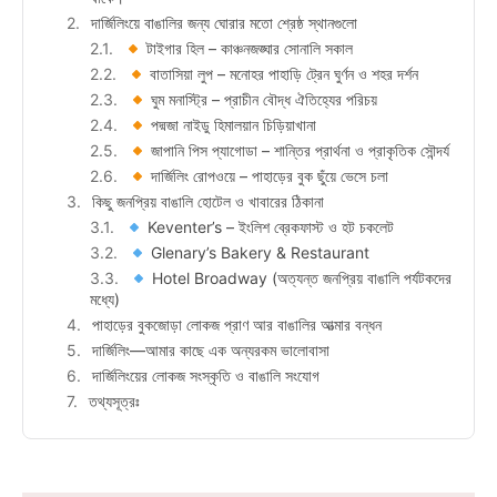
দার্জিলিংয়ে বাঙালির জন্য ঘোরার মতো শ্রেষ্ঠ স্থানগুলো
টাইগার হিল – কাঞ্চনজঙ্ঘার সোনালি সকাল
বাতাসিয়া লুপ – মনোহর পাহাড়ি ট্রেন ঘুর্ণন ও শহর দর্শন
ঘুম মনাস্ট্রি – প্রাচীন বৌদ্ধ ঐতিহ্যের পরিচয়
পদ্মজা নাইডু হিমালয়ান চিড়িয়াখানা
জাপানি পিস প্যাগোডা – শান্তির প্রার্থনা ও প্রাকৃতিক সৌন্দর্য
দার্জিলিং রোপওয়ে – পাহাড়ের বুক ছুঁয়ে ভেসে চলা
কিছু জনপ্রিয় বাঙালি হোটেল ও খাবারের ঠিকানা
Keventer’s – ইংলিশ ব্রেকফাস্ট ও হট চকলেট
Glenary’s Bakery & Restaurant
Hotel Broadway (অত্যন্ত জনপ্রিয় বাঙালি পর্যটকদের
মধ্যে)
পাহাড়ের বুকজোড়া লোকজ প্রাণ আর বাঙালির আত্মার বন্ধন
দার্জিলিং—আমার কাছে এক অন্যরকম ভালোবাসা
দার্জিলিংয়ের লোকজ সংস্কৃতি ও বাঙালি সংযোগ
তথ্যসূত্রঃ