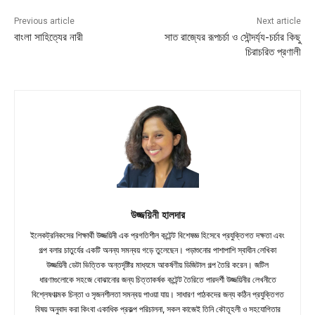
Previous article
Next article
বাংলা সাহিত্যের নারী
সাত রাজ্যের রূপচর্চা ও সৌন্দর্য্য-চর্চার কিছু
চিরাচরিত প্রণালী
উজ্জয়িনী হালদার
ইলেকট্রনিকসের শিক্ষার্থী উজ্জয়িনী এক প্রগতিশীল কন্টেন্ট বিশেষজ্ঞ হিসেবে প্রযুক্তিগত দক্ষতা এবং
গল্প বলার চাতুর্যের একটি অনন্য সমন্বয় গড়ে তুলেছেন। পড়াশুনোর পাশাপাশি স্বাধীন লেখিকা
উজ্জয়িনী ডেটা ভিত্তিক অন্তর্দৃষ্টির মাধ্যমে আকর্ষণীয় ডিজিটাল গল্প তৈরি করেন। জটিল
ধারণাগুলোকে সহজে বোঝানোর জন্য চিত্তাকর্ষক কন্টেন্ট তৈরিতে পারদর্শী উজ্জয়িনীর লেখনীতে
বিশ্লেষণাত্মক চিন্তা ও সৃজনশীলতা সমন্বয় পাওয়া যায়। সাধারণ পাঠকদের জন্য কঠিন প্রযুক্তিগত
বিষয় অনুবাদ করা কিংবা একাধিক প্রকল্প পরিচালনা, সকল কাজেই তিনি কৌতূহলী ও সহযোগিতার