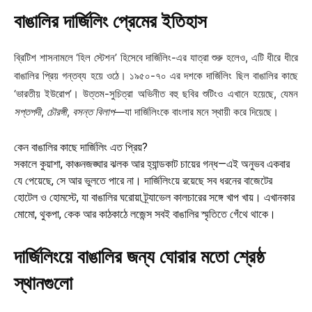
বাঙালির দার্জিলিং প্রেমের ইতিহাস
ব্রিটিশ শাসনামলে ‘হিল স্টেশন’ হিসেবে দার্জিলিং-এর যাত্রা শুরু হলেও, এটি ধীরে ধীরে
বাঙালির প্রিয় গন্তব্য হয়ে ওঠে। ১৯৫০-৭০ এর দশকে দার্জিলিং ছিল বাঙালির কাছে
‘ভারতীয় ইউরোপ’। উত্তম-সুচিত্রা অভিনীত বহু ছবির শুটিংও এখানে হয়েছে, যেমন
সপ্তপদী
,
চৌরঙ্গী
,
বসন্ত বিলাপ
—যা দার্জিলিংকে বাংলার মনে স্থায়ী করে দিয়েছে।
কেন বাঙালির কাছে দার্জিলিং এত প্রিয়?
সকালে কুয়াশা, কাঞ্চনজঙ্ঘার ঝলক আর হ্যান্ডকাট চায়ের গন্ধ—এই অনুভব একবার
যে পেয়েছে, সে আর ভুলতে পারে না। দার্জিলিংয়ে রয়েছে সব ধরনের বাজেটের
হোটেল ও হোমস্টে, যা বাঙালির ঘরোয়া ট্র্যাভেল কালচারের সঙ্গে খাপ খায়। এখানকার
মোমো, থুকপা, কেক আর কাঠকাঠে লজেন্স সবই বাঙালির স্মৃতিতে গেঁথে থাকে।
দার্জিলিংয়ে বাঙালির জন্য ঘোরার মতো শ্রেষ্ঠ
স্থানগুলো