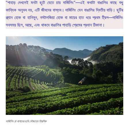
“পাহাড় দেখলেই মনটা ছুটে যেতে চায় দার্জিলিং”—এই কথাটা বাঙালির কাছে শুধু
কাব্যিক অনুভব নয়, এটি জীবনের বাস্তব। দার্জিলিং যেন বাঙালির দ্বিতীয় বাড়ি। ছুটির
প্ল্যান হোক বা হানিমুন, নস্টালজিয়া হোক বা মায়ের হাত ধরে প্রথম ট্রিপ—দার্জিলিং
সবসময় ছিল, আছে, এবং থাকবে বাঙালির পাহাড়ি প্রেমের প্রধান ঠিকানা।
দার্জিলিং চা বাগানের ছবি সৌজন্যে ফ্রিপিক