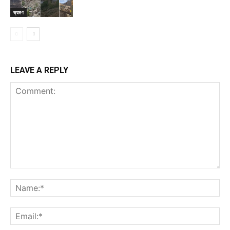
ভ্রমণ
LEAVE A REPLY
Comment:
Na
Ema