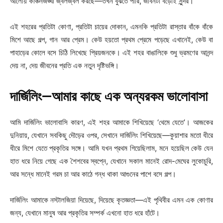
আলোয় কাঞ্চনজঙ্ঘা জ্বলজ্বল করছে—তখন বুঝতে পারি, জীবনটা বড়োই সুন্দর।
এই শহরের প্রতিটা কোণা, প্রতিটা চায়ের দোকান, এমনকি প্রতিটা রাস্তার বাঁকে বাঁকে
মিশে আছে গল্প, গান আর প্রেম। কেউ হয়তো প্রথম প্রেমে পড়েছে এখানেই, কেউ বা
পাহাড়ের কোলে বসে চিঠি লিখেছে প্রিয়জনকে। এই শহর বাঙালিকে শুধু ভ্রমণের আনন্দ
দেয় না, দেয় জীবনের প্রতি এক নতুন দৃষ্টিভঙ্গি।
দার্জিলিং—আমার কাছে এক অন্যরকম ভালোবাসা
আমি দার্জিলিং ভালোবাসি কারণ, এই শহর আমাকে শিখিয়েছে ‘থেমে যেতে’। আজকের
দুনিয়ায়, যেখানে সবকিছু দৌড়ের ওপর, সেখানে দার্জিলিং শিখিয়েছে—কুয়াশার মতো ধীরে
ধীরে মিশে যেতে প্রকৃতির সঙ্গে। আমি যখন প্রথম গিয়েছিলাম, মনে হয়েছিল কেউ যেন
হাত ধরে নিয়ে গেছে এক শৈশবের স্বপ্নে, যেখানে সকাল মানেই রোদ-মেঘের লুকোচুরি,
আর সন্ধে মানেই গরম চা আর কাঠে গন্ধ থাকা আগুনের পাশে বসে গল্প।
দার্জিলিং আমাকে নস্টালজিয়া দিয়েছে, দিয়েছে কৃতজ্ঞতা—এই পৃথিবীর এমন এক কোণার
জন্য, যেখানে মানুষ আর প্রকৃতির সম্পর্ক এখনো হাত ধরে হাঁটে।