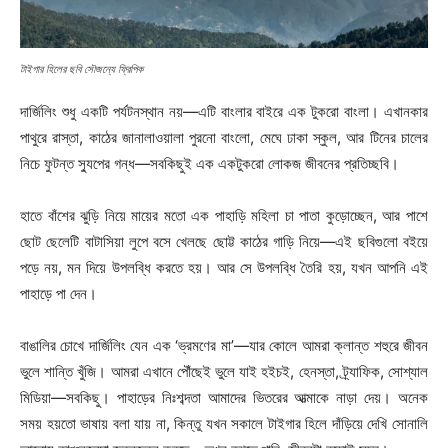
টাইগার হিলের ছবি সৌজন্যে ফ্রিপিক
দার্জিলিং শুধু একটি পর্যটনস্থান নয়—এটি বাংলার বাইরে এক টুকরো বাংলা। এখানকার
পাথুরে রাস্তা, কাঠের জানালাওয়ালা পুরনো বাংলো, মেঘে ঢাকা স্কুল, আর টিনের চালের
নিচে ফুটন্ত স্যুপের গন্ধ—সবকিছুই এক একটুকরো লোকজ জীবনের প্রতিচ্ছবি।
হাতে বাঁশের ঝুড়ি নিয়ে মায়ের মতো এক পাহাড়ি মহিলা চা পাতা কুড়োচ্ছেন, আর পাশে
ছোট ছেলেটি বাটাসিয়া লুপে বসে খেলছে ছোট্ট কাঠের গাড়ি নিয়ে—এই ছবিগুলো বইয়ে
পড়ে নয়, মন দিয়ে উপলব্ধি করতে হয়। আর সে উপলব্ধি তৈরি হয়, যখন আপনি এই
পাহাড়ে পা দেন।
বাঙালির চোখে দার্জিলিং যেন এক ‘ভ্রমণের মা’—যার কোলে আমরা ক্লান্ত শহুরে জীবন
ভুলে শান্তি খুঁজি। আমরা এখানে পৌঁছেই ভুলে যাই হইচই, হেনস্তা, ট্র্যাফিক, সোশ্যাল
মিডিয়া—সবকিছু। পাহাড়ের নিঃশব্দতা আমাদের ভিতরের আত্মাকে নাড়া দেয়। অনেক
সময় হয়তো ভাষায় বলা যায় না, কিন্তু যখন সকালে টাইগার হিলে দাঁড়িয়ে দেখি সোনালি