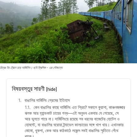
চিত্রঃ টয় ট্রেনে চড়ে দার্জিলিং। ছবি ফ্রিপিক - এর সৌজন্যে
বিষয়বস্তুর সারণী
[hide]
বাঙালির দার্জিলিং প্রেমের ইতিহাস
কেন বাঙালির কাছে দার্জিলিং এত প্রিয়? সকালে কুয়াশা, কাঞ্চনজঙ্ঘার
ঝলক আর হ্যান্ডকাট চায়ের গন্ধ—এই অনুভব একবার যে পেয়েছে, সে
আর ভুলতে পারে না। দার্জিলিংয়ে রয়েছে সব ধরনের বাজেটের হোটেল ও
হোমস্টে, যা বাঙালির ঘরোয়া ট্র্যাভেল কালচারের সঙ্গে খাপ খায়। এখানকার
মোমো, থুকপা, কেক আর কাঠকাঠে লজেন্স সবই বাঙালির স্মৃতিতে গেঁথে
থাকে।