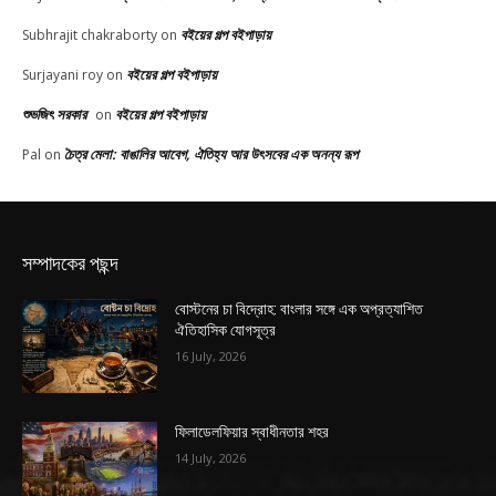
বইয়ের গল্প বইপাড়ায়
Subhrajit chakraborty
on
বইয়ের গল্প বইপাড়ায়
Surjayani roy
on
শুভজিৎ সরকার
বইয়ের গল্প বইপাড়ায়
on
চৈত্র মেলা: বাঙালির আবেগ, ঐতিহ্য আর উৎসবের এক অনন্য রূপ
Pal
on
সম্পাদকের পছন্দ
বোস্টনের চা বিদ্রোহ: বাংলার সঙ্গে এক অপ্রত্যাশিত
ঐতিহাসিক যোগসূত্র
16 July, 2026
ফিলাডেলফিয়ার স্বাধীনতার শহর
14 July, 2026