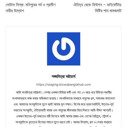
লোটাস সিল্ক: মনিপুরের গর্ব ও গ্রামীণ
ঐতিহ্য থেকে ফিউশন – ভাইফোঁটায়
নারীর উদ্যোগ
মিষ্টির পাত জমজমাট
সঙ্ঘমিত্রা ভট্টাচার্য
https://staging.biswabanglahub.com
আমি সংঘমিত্রা ভট্টাচার্য। পেশায় একজন মিডিয়া কর্মী এবং গত ১৭ বছর ধরে বিভিন্ন স্থানীয়
সংবাদমাধ্যমে কাজ করার অভিজ্ঞতা রয়েছে। সাংবাদিকতার মাধ্যমে মানুষের গল্প, সমাজের বাস্তবতা
এবং আমাদের সংস্কৃতিকে তুলে ধরাই আমার মূল লক্ষ্য। বিশেষ করে ভ্রমণকাহিনি, উত্তর–পূর্ব
ভারতের সংস্কৃতি, ঐতিহ্যবাহী খাবার এবং মানুষের জীবনধারা নিয়ে লিখতে আমি ভীষণ আগ্রহী।
একজন উত্তর–পূর্ব ভারতের নারী হিসেবে আমি আমার রাজ্য এবং দেশের বৈচিত্র্য, সৌন্দর্য ও
সংস্কৃতিকে বৃহত্তর বিশ্বের সামনে তুলে ধরতে চাই। আমার বিশ্বাস, গল্প ও লেখার মাধ্যমে