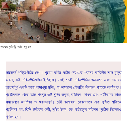
কামাখ্যা মন্দির || ফটো: বাসু কর
ভারতবর্ষ শক্তিপীঠের দেশ। পুরাণে বর্ণিত সতীর দেহখণ্ড পতনের কাহিনীর সঙ্গে যুক্ত
রয়েছে এই শক্তিপীঠগুলির ইতিহাস। সেই ৫১টি শক্তিপীঠের অন্যতম এবং সবচেয়ে
তাৎপর্যপূর্ণ একটি হলো কামাখ্যা মন্দির, যা আসামের গৌহাটির নীলাচল পাহাড়ে অবস্থিত।
প্রাচীনকাল থেকে আজ পর্যন্ত এই মন্দির ভক্ত, তান্ত্রিক, সাধক এবং পর্যটকদের কাছে
সমানভাবে জনপ্রিয় ও গুরুত্বপূর্ণ। দেবী কামাখ্যা কেবলমাত্র এক পূজিত শক্তির
প্রতীকই নন, তিনি উর্বরতার দেবী, সৃষ্টির উৎস এবং নারীত্বের মহিমার প্রতীক হিসেবেও
পূজিত হন।