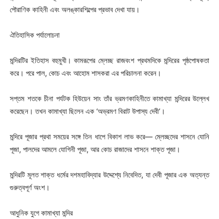
পৌরাণিক কাহিনী এবং অলঙ্কারশিল্পের প্রভাব দেখা যায়।
ঐতিহাসিক পর্যালোচনা
মন্দিরটির ইতিহাস বহুমুখী। কামরূপের ম্লেচ্ছ রাজবংশ প্রথমদিকে মন্দিরের পৃষ্ঠপোষকতা
করে। পরে পাল, কোচ এবং আহোম শাসকরা এর পরিচালনা করেন।
সপ্তম শতকে চীনা পর্যটক হিউয়েন সাং তাঁর ভ্রমণকাহিনীতে কামাখ্যা মন্দিরের উল্লেখ
করেছেন। তখন কামাখ্যা ছিলেন এক ‘অভ্রমণ বিরাট উপাস্য দেবী’।
মন্দিরে পূজার প্রথা সময়ের সঙ্গে তিন ধাপে বিকাশ লাভ করে— ম্লেচ্ছদের শাসনে যোনি
পূজা, পালদের আমলে যোগিনী পূজা, আর কোচ রাজাদের শাসনে শাক্ত পূজা।
মন্দিরটি মূলত শাক্ত ধর্মের দশমহাবিদ্যার উদ্দেশ্যে নিবেদিত, যা দেবী পূজার এক অত্যন্ত
গুরুত্বপূর্ণ অংশ।
আধুনিক যুগে কামাখ্যা মন্দির