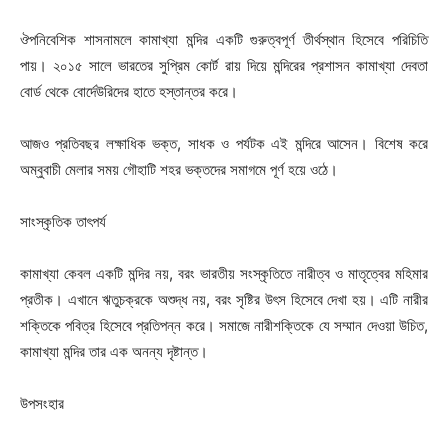
ঔপনিবেশিক শাসনামলে কামাখ্যা মন্দির একটি গুরুত্বপূর্ণ তীর্থস্থান হিসেবে পরিচিতি
পায়। ২০১৫ সালে ভারতের সুপ্রিম কোর্ট রায় দিয়ে মন্দিরের প্রশাসন কামাখ্যা দেবতা
বোর্ড থেকে বোর্দেউরিদের হাতে হস্তান্তর করে।
আজও প্রতিবছর লক্ষাধিক ভক্ত, সাধক ও পর্যটক এই মন্দিরে আসেন। বিশেষ করে
অম্বুবাচী মেলার সময় গৌহাটি শহর ভক্তদের সমাগমে পূর্ণ হয়ে ওঠে।
সাংস্কৃতিক তাৎপর্য
কামাখ্যা কেবল একটি মন্দির নয়, বরং ভারতীয় সংস্কৃতিতে নারীত্ব ও মাতৃত্বের মহিমার
প্রতীক। এখানে ঋতুচক্রকে অশুদ্ধ নয়, বরং সৃষ্টির উৎস হিসেবে দেখা হয়। এটি নারীর
শক্তিকে পবিত্র হিসেবে প্রতিপন্ন করে। সমাজে নারীশক্তিকে যে সম্মান দেওয়া উচিত,
কামাখ্যা মন্দির তার এক অনন্য দৃষ্টান্ত।
উপসংহার