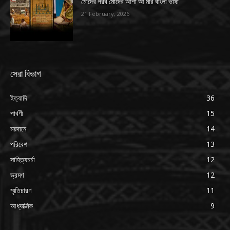
মোদের গরব মোদের আশা আ মরি বাংলা ভাষা
21 February, 2026
সেরা বিভাগ
ইত্যাদি
36
পার্বণী
15
ময়দানে
14
পরিবেশ
13
সাহিত্যচর্চা
12
ভ্রমণ
12
স্মৃতিচারণ
11
আধ্যাত্মিক
9