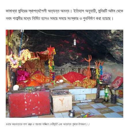
কামাখ্যা মন্দিরের স্থাপত্যশৈলী অত্যন্ত অনন্য। ইতিহাস অনুযায়ী, মন্দিরটি অষ্টম থেকে
নবম শতাব্দীর মধ্যে নির্মিত হলেও সময়ে সময়ে সংস্কার ও পুনর্নির্মাণ করা হয়েছে।
গুহার অভ্যন্তরে লাল বস্ত্র ও গয়নায় সজ্জিত দেবীমূর্তি এবং অন্যান্য পূজার উপকরণ।।