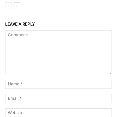
LEAVE A REPLY
Comment:
Na
Ema
Web