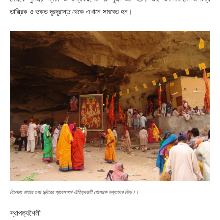
তান্ত্রিক ও ভক্ত দূরদূরান্ত থেকে এখানে সমবেত হন।
হিংলাজ মাতার গুহা মন্দিরের প্রবেশপথে ঐতিহ্যবাহী পোশাকে ভক্তদের ভিড়।।
স্থাপত্যশৈলী