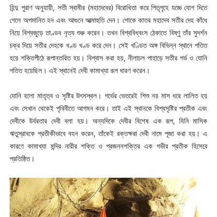
হিন্দু পুরাণ অনুযায়ী, সতী স্বামীর (মহাদেবের) বিরোধিতা করে পিতৃগৃহে যজ্ঞে যোগ দিতে
গেলে অপমানিত হন এবং আগুনে আত্মাহুতি দেন। শোকে কাতর মহাদেব সতীর দেহ কাঁধে
নিয়ে বিশ্বজুড়ে তাণ্ডব নৃত্য শুরু করেন। তখন বিশ্ববিধ্বংস ঠেকাতে বিষ্ণু তাঁর সুদর্শন
চক্র দিয়ে সতীর দেহকে খণ্ড খণ্ড করে দেন। সেই খণ্ডিত অঙ্গ বিভিন্ন স্থানে পতিত
হয়ে শক্তিপীঠে রূপান্তরিত হয়। বিশ্বাস করা হয়, নীলাচল পাহাড়ে সতীর গর্ভ ও যোনি
পতিত হয়েছিল। এই স্থানেই দেবী কামাখ্যা রূপ ধারণ করেন।
যোনি হলো মাতৃত্ব ও সৃষ্টির উৎসস্থল। গর্ভের ভেতরেই শিশু নয় মাস ধরে লালিত হয়
এবং সেখান থেকেই পৃথিবীতে আগমন করে। তাই এই স্থানকে বিশ্বসৃষ্টির প্রতীক এবং
দেবীকে উর্বরতার দেবী বলা হয়। অন্যদিকে দেবীর বিশেষ এক রূপ, যিনি মাসিক
ঋতুস্রাবকে প্রতীকীভাবে বহন করেন, তাঁকেই রক্তক্ষরা দেবী নামে পূজা করা হয়। এ
কারণে কামাখ্যা মন্দির নারীর শক্তি ও প্রজননশক্তির এক গভীর প্রতীক হিসেবে
প্রতিষ্ঠিত।