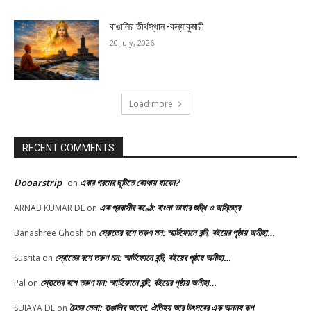
বাঙালির তীর্থস্থান -কন্যাকুমারী
20 July, 2026
Load more
RECENT COMMENTS
Dooarstrip
এবার গরমের ছুটিতে কোথায় যাবেন?
on
এক প্রবাসীর কণ্ঠে: বাংলা ভাষার শুদ্ধি ও অস্তিত্ব
ARNAB KUMAR DE
on
স্রোতের বশে তরুণ মন: স্মার্টফোনে বন্দি, বইয়ের পৃষ্ঠায় অনীহা…
Banashree Ghosh
on
স্রোতের বশে তরুণ মন: স্মার্টফোনে বন্দি, বইয়ের পৃষ্ঠায় অনীহা…
Susrita
on
স্রোতের বশে তরুণ মন: স্মার্টফোনে বন্দি, বইয়ের পৃষ্ঠায় অনীহা…
Pal
on
চৈত্র মেলা: বাঙালির আবেগ, ঐতিহ্য আর উৎসবের এক অনন্য রূপ
SUJAYA DE
on