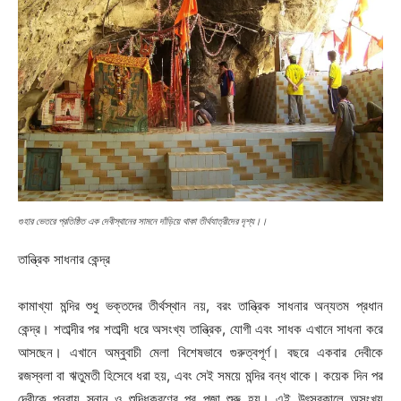
গুহার ভেতরে প্রতিষ্ঠিত এক দেবীস্থানের সামনে দাঁড়িয়ে থাকা তীর্থযাত্রীদের দৃশ্য।।
তান্ত্রিক সাধনার কেন্দ্র
কামাখ্যা মন্দির শুধু ভক্তদের তীর্থস্থান নয়, বরং তান্ত্রিক সাধনার অন্যতম প্রধান
কেন্দ্র। শতাব্দীর পর শতাব্দী ধরে অসংখ্য তান্ত্রিক, যোগী এবং সাধক এখানে সাধনা করে
আসছেন। এখানে অম্বুবাচী মেলা বিশেষভাবে গুরুত্বপূর্ণ। বছরে একবার দেবীকে
রজস্বলা বা ঋতুমতী হিসেবে ধরা হয়, এবং সেই সময়ে মন্দির বন্ধ থাকে। কয়েক দিন পর
দেবীকে পুনরায় স্নান ও শুদ্ধিকরণের পর পূজা শুরু হয়। এই উৎসবকালে অসংখ্য