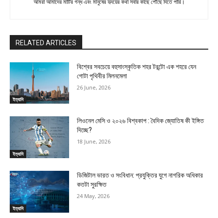
আমরা আমাদের মাটির গন্ধ এবং মানুষের হৃদয়ের কথা সবার কাছে পৌঁছে দিতে পারি।
RELATED ARTICLES
বিশ্বের সবচেয়ে বহুসাংস্কৃতিক শহর টরন্টো এক শহরে যেন
গোটা পৃথিবীর মিলনমেলা
26 June, 2026
ইত্যাদি
লিওনেল মেসি ও ২০২৬ বিশ্বকাপ : বৈদিক জ্যোতিষ কী ইঙ্গিত
দিচ্ছে?
18 June, 2026
ইত্যাদি
ডিজিটাল ভারত ও সংবিধান: প্রযুক্তির যুগে নাগরিক অধিকার
কতটা সুরক্ষিত
24 May, 2026
ইত্যাদি