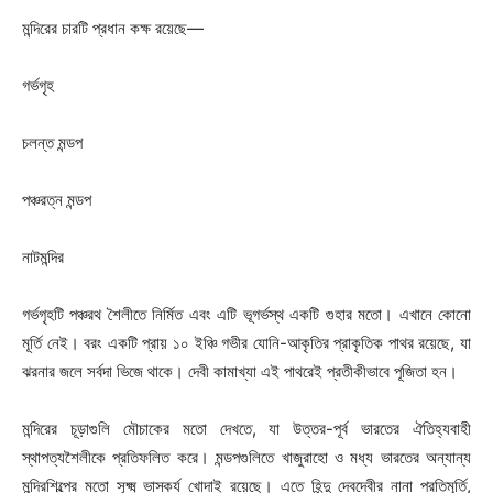
মন্দিরের চারটি প্রধান কক্ষ রয়েছে—
গর্ভগৃহ
চলন্ত মন্ডপ
পঞ্চরত্ন মন্ডপ
নাটমন্দির
গর্ভগৃহটি পঞ্চরথ শৈলীতে নির্মিত এবং এটি ভূগর্ভস্থ একটি গুহার মতো। এখানে কোনো
মূর্তি নেই। বরং একটি প্রায় ১০ ইঞ্চি গভীর যোনি-আকৃতির প্রাকৃতিক পাথর রয়েছে, যা
ঝরনার জলে সর্বদা ভিজে থাকে। দেবী কামাখ্যা এই পাথরেই প্রতীকীভাবে পূজিতা হন।
মন্দিরের চূড়াগুলি মৌচাকের মতো দেখতে, যা উত্তর-পূর্ব ভারতের ঐতিহ্যবাহী
স্থাপত্যশৈলীকে প্রতিফলিত করে। মন্ডপগুলিতে খাজুরাহো ও মধ্য ভারতের অন্যান্য
মন্দিরশিল্পের মতো সূক্ষ্ম ভাস্কর্য খোদাই রয়েছে। এতে হিন্দু দেবদেবীর নানা প্রতিমূর্তি,