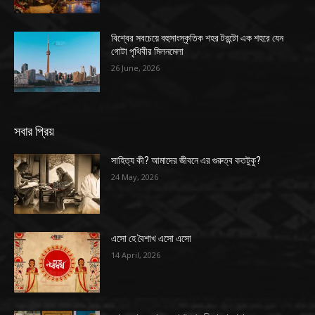
বিশ্বের সবচেয়ে বহুসাংস্কৃতিক শহর টরন্টো এক শহরে যেন
গোটা পৃথিবীর মিলনমেলা
26 June, 2026
সবার প্রিয়
সাহিত্য কী? আমাদের জীবনে এর গুরুত্ব কতটুকু?
24 May, 2026
এসো হে বৈশাখ এসো এসো
14 April, 2026