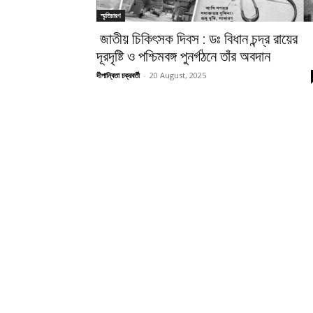
স্মৃতিচারণ
জাতীয় চিকিৎসক দিবস : ডঃ বিধান চন্দ্র রায়ের
দূরদৃষ্টি ও পশ্চিমবঙ্গ পুনর্গঠনে তাঁর অবদান
দীপান্বিতা চক্রবর্তী
-
20 August, 2025