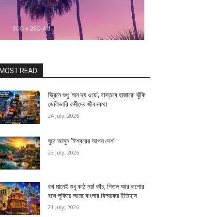
MOST READ
স্ক্রিনে শুধু ‘অন দ্য ওয়ে’, বাস্তবে হাজারো ঝুঁকি:
ডেলিভারি কর্মীদের জীবনকথা
24 July, 2026
ঘুরে আসুন ‘ঈশ্বরের আপন দেশ’
23 July, 2026
রথ মানেই শুধু কাঠ নয়! কাঁচ, পিতল আর রূপোর
রথে লুকিয়ে আছে বাংলার বিস্ময়কর ইতিহাস
21 July, 2026