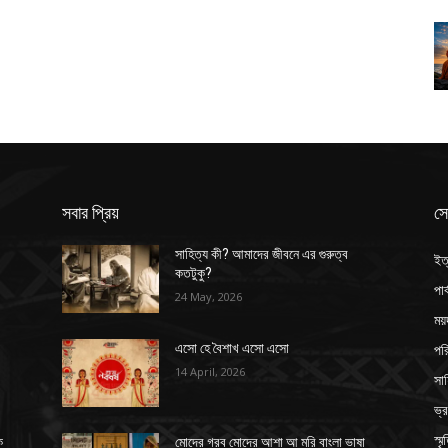
সবার প্রিয়
সে
সাহিত্য কী? আমাদের জীবনে এর গুরুত্ব
ইত
কতটুকু?
পার
24 May, 2026
ময়
পর
এসো হে বৈশাখ এসো এসো
14 April, 2026
সাহ
ভ্
স্ম
ক
মোদের গরব মোদের আশা আ মরি বাংলা ভাষা