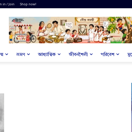
n in / Join
Shop now!
্ম
ভ্রমণ
আধ্যাত্মিক
জীবনশৈলী
পরিবেশ
মু