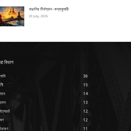
বাঙালির তীর্থস্থান -কন্যাকুমারী
20 July, 2026
রা বিভাগ
্যাদি
36
্বণী
15
দানে
14
িবেশ
13
িত্যচর্চা
12
রমণ
12
ৃতিচারণ
11