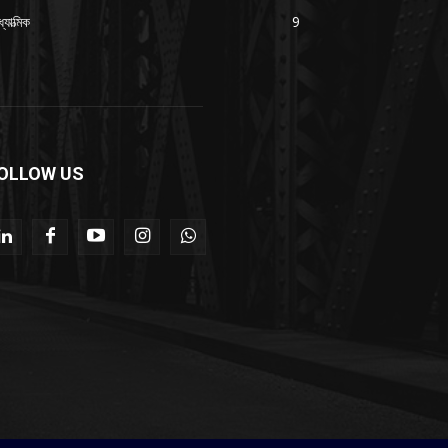
যাত্মিক
9
OLLOW US