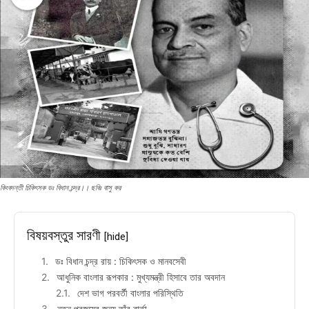
কিংবদন্তী চিকিৎসক ডঃ বিধান চন্দ্র।। ছবিঃ বাসু কর
বিষয়বস্তুর সারণী
[hide]
ডঃ বিধান চন্দ্র রায় : চিকিৎসক ও মানবসেবী
আধুনিক বাংলার রূপকার : মুখ্যমন্ত্রী হিসাবে তার অবদান
দেশ ভাগ পরবর্তী বাংলার পরিস্থিতি
নতুন প্রজন্মের জন্য তাঁর বার্তা