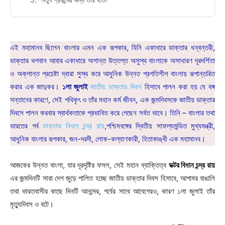
এই মহামানব ছিলেন বাংলার এমন এক রূপকার, যিনি একাধারে ডাক্তার ধন্বন্তরী,
ডাক্তার ভগবান আবার একাধারে অশান্ত উত্তপ্ত অসুস্থ বাংলাকে অসাধারণ দূরদর্শিতা
ও অক্লান্ত প্রচেষ্টা দ্বারা সুস্থ করে আধুনিক উন্নত প্রগতিশীল বাংলায় রূপান্তরিত
করার এক জাদুকর।
১লা জুলাই
জাতীয় ডাক্তার দিবস
হিসাবে পালন করা হয় যে বঙ্গ
সন্তানের কারণে, সেই পথিকৃৎ ও তাঁর মহান কর্ম জীবন, এক জন্মদিবসকে জাতীয় ডাক্তার
দিবসে পালন করবার স্বার্থকতাকে প্রভাবিত করে গেছেন সর্বত ভাবে। তিনি – বাংলার তথা
ভারতের গর্ব
ডাক্তার বিধান চন্দ্র রায়
,পশ্চিমবঙ্গের দ্বিতীয় সাফল্যমন্ডিত মুখ্যমন্ত্রী,
আধুনিক বাংলার রূপকার, জন-দরদী, লোক-কল্যাণকারী, হিতাকাঙ্খী এক মহামানব।
আজকের উন্নত বাংলা, যার দূরদৃষ্টির ফসল, সেই মহান ব্যাক্তিত্ব
ডক্টর বিধান চন্দ্র রায়
এর জন্মদিনটি সারা দেশ জুড়ে পালিত হচ্ছে জাতীয় ডাক্তার দিবস হিসাবে, আপামর বাঙালি
তথা ভারতবাসীর কাছে দিনটি আনন্দের, গর্বের সাথে আবেগেরও, কারণ ১লা জুলাই তাঁর
মৃত্যুদিবস ও বটে।