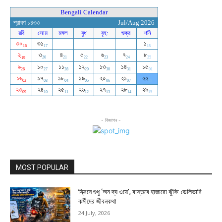
- বিজ্ঞাপন -
MOST POPULAR
স্ক্রিনে শুধু ‘অন দ্য ওয়ে’, বাস্তবে হাজারো ঝুঁকি: ডেলিভারি
কর্মীদের জীবনকথা
24 July, 2026