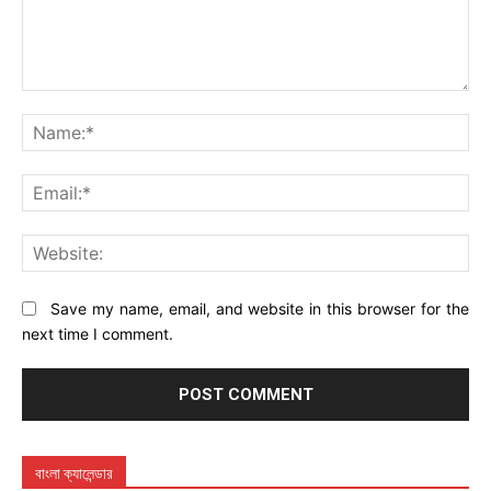
Comment:
Na
Ema
Web
Save my name, email, and website in this browser for the
next time I comment.
বাংলা ক্যালেন্ডার