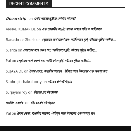
RECENT COMMENTS
Dooarstrip
এবার গরমের ছুটিতে কোথায় যাবেন?
on
এক প্রবাসীর কণ্ঠে: বাংলা ভাষার শুদ্ধি ও অস্তিত্ব
ARNAB KUMAR DE
on
স্রোতের বশে তরুণ মন: স্মার্টফোনে বন্দি, বইয়ের পৃষ্ঠায় অনীহা…
Banashree Ghosh
on
স্রোতের বশে তরুণ মন: স্মার্টফোনে বন্দি, বইয়ের পৃষ্ঠায় অনীহা…
Susrita
on
স্রোতের বশে তরুণ মন: স্মার্টফোনে বন্দি, বইয়ের পৃষ্ঠায় অনীহা…
Pal
on
চৈত্র মেলা: বাঙালির আবেগ, ঐতিহ্য আর উৎসবের এক অনন্য রূপ
SUJAYA DE
on
বইয়ের গল্প বইপাড়ায়
Subhrajit chakraborty
on
বইয়ের গল্প বইপাড়ায়
Surjayani roy
on
শুভজিৎ সরকার
বইয়ের গল্প বইপাড়ায়
on
চৈত্র মেলা: বাঙালির আবেগ, ঐতিহ্য আর উৎসবের এক অনন্য রূপ
Pal
on