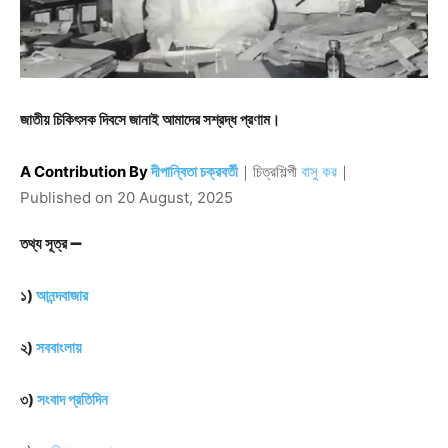
জাতীয় চিকিৎসক দিবসে জানাই আমাদের সশ্রদ্ধ প্রণাম।
A Contribution By
দীপান্বিতা চক্রবর্তী
｜
চিত্রশিল্পী
বাসু কর
｜
Published on
20 August, 2025
তথ্য সূত্র ➖
১)
আনন্দবাজার
২)
সববাংলায়
৩)
সংবাদ প্রতিদিন