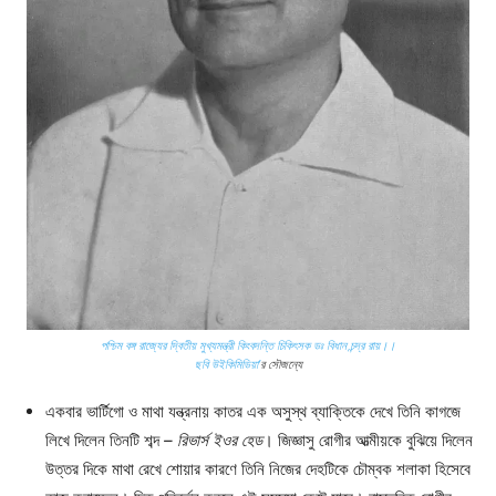
পশ্চিম বঙ্গ রাজ্যের দ্বিতীয় মুখ্যমন্ত্রী কিংবদন্তি চিকিৎসক ডঃ বিধান চন্দ্র রায়।।
ছবি
উইকিমিডিয়া’
র সৌজন্যে
একবার ভার্টিগো ও মাথা যন্ত্রনায় কাতর এক অসুস্থ ব্যাক্তিকে দেখে তিনি কাগজে
লিখে দিলেন তিনটি শব্দ
– রিভার্স ইওর হেড
। জিজ্ঞাসু রোগীর আত্মীয়কে বুঝিয়ে দিলেন
উত্তর দিকে মাথা রেখে শোয়ার কারণে তিনি নিজের দেহটিকে চৌম্বক শলাকা হিসেবে