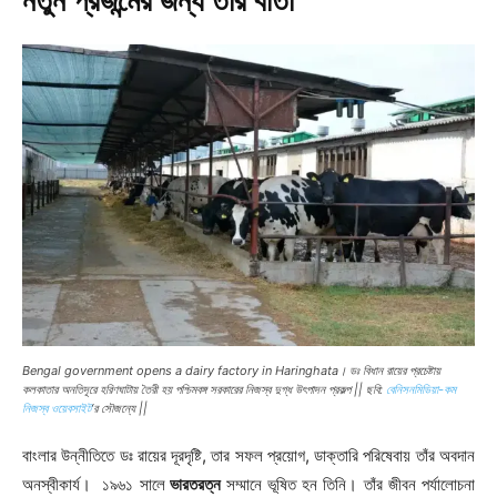
নতুন প্রজন্মের জন্য তাঁর বার্তা
Bengal government opens a dairy factory in Haringhata। ডঃ বিধান রায়ের প্রচেষ্টায়
কলকাতার অনতিদূরে হরিণঘাটায় তৈরী হয় পশ্চিমবঙ্গ সরকারের নিজস্ব দুগ্ধ উৎপাদন প্রকল্প || ছবি:
বেনিসনমিডিয়া-কম
নিজস্ব ওয়েবসাইট
‘র সৌজন্যে ||
বাংলার উন্নীতিতে ডঃ রায়ের দূরদৃষ্টি, তার সফল প্রয়োগ, ডাক্তারি পরিষেবায় তাঁর অবদান
অনস্বীকার্য। ১৯৬১ সালে
ভারতরত্ন
সম্মানে ভূষিত হন তিনি। তাঁর জীবন পর্যালোচনা