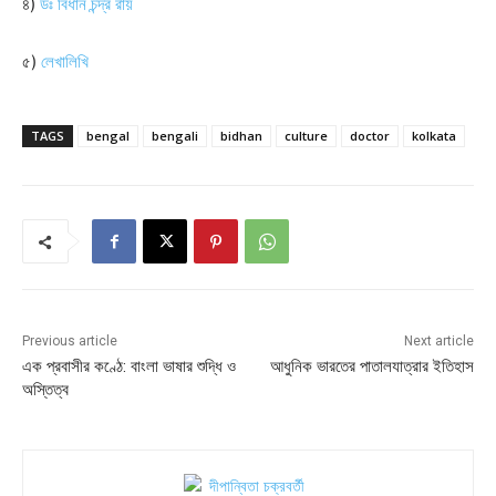
৪)
ডঃ বিধান চন্দ্র রায়
৫)
লেখালিখি
TAGS
bengal
bengali
bidhan
culture
doctor
kolkata
Previous article
Next article
এক প্রবাসীর কণ্ঠে: বাংলা ভাষার শুদ্ধি ও
আধুনিক ভারতের পাতালযাত্রার ইতিহাস
অস্তিত্ব