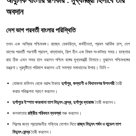
আধুনিক বাংলার রূপকার : মুখ্যমন্ত্রী হিসাবে তার
অবদান
দেশ ভাগ পরবর্তী বাংলার পরিস্থিতি
তখন এক অস্থির পশ্চিমবঙ্গ। রাজ্যে বেকারিত্ব, কর্মহীনতা, প্রবল আর্থিক চাপ, দেশ
ভাগের পরবর্তী শরণার্থী প্রবেশ, খাদ্যাভাব, শিল্প হীন এক বিষম সংকটময় সময়। ডাক্তার
রায় ঠিক এমন সময় হাল ধরলেন পশ্চিম বঙ্গের মুখ্যমন্ত্রী হিসাবে। বুঝলেন পশ্চিমবঙ্গের
যন্ত্রণা। দূরদৃষ্টিতে পরিমাপ করলেন এই সমস্যা সমাধানের উপায়। তিনি –
যোজনা কমিশন থেকে বরাদ্দ টাকায়
দুর্গাপুর, কল্যাণী ও বিধাননগর উপনগরী
তৈরী
করার পরিকল্পনা গ্রহণ করলেন।
দুর্গাপুরে ইস্পাত কারখানা তাপ বিদ্যুৎ কেন্দ্র, দুর্গাপুর ব্যারাজ
তৈরী করলেন।
কলকাতায়
রাষ্ট্রীয় পরিবহন ব্যবস্থা
শুরু করলেন।
শিল্পের জন্য প্রয়োজনীয় শক্তির যোগান দিতে
রাজ্য বিদ্যুৎ পর্ষদ ও বান্ডেল তাপ
বিদ্যুৎ কেন্দ্র
তৈরী করলেন।