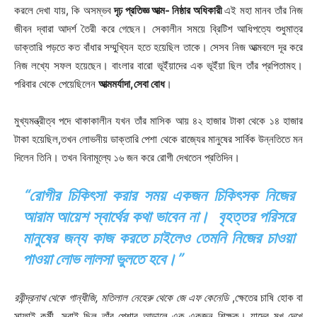
করলে দেখা যায়, কি অসম্ভব
দৃঢ় প্রতিজ্ঞ আত্ম- নিষ্ঠার অধিকারী
এই মহা মানব তাঁর নিজ
জীবন দ্বারা আদর্শ তৈরী করে গেছেন। সেকালীন সময়ে ব্রিটিশ আধিপত্যে শুধুমাত্র
ডাক্তারি পড়তে কত বাঁধার সম্মুখ্যিন হতে হয়েছিল তাকে। সেসব নিজ আত্মবলে দূর করে
নিজ লখ্যে সফল হয়েছেন। বাংলার বারো ভূইঁয়াদের এক ভূইঁয়া ছিল তাঁর প্রপিতামহ।
পরিবার থেকে পেয়েছিলেন
আত্মমর্যাদা,সেবা বোধ
।
মুখ্যমন্ত্রীত্ব পদে থাকাকালীন যখন তাঁর মাসিক আয় ৪২ হাজার টাকা থেকে ১৪ হাজার
টাকা হয়েছিল,তখন লোভনীয় ডাক্তারি পেশা থেকে রাজ্যের মানুষের সার্বিক উন্নতিতে মন
দিলেন তিনি। তখন বিনামূল্যে ১৬ জন করে রোগী দেখতেন প্রতিদিন।
“রোগীর চিকিৎসা করার সময় একজন চিকিৎসক নিজের
আরাম আয়েশ স্বার্থের কথা ভাবেন না। বৃহত্তর পরিসরে
মানুষের জন্য কাজ করতে চাইলেও তেমনি নিজের চাওয়া
পাওয়া লোভ লালসা ভুলতে হবে।”
রবীন্দ্রনাথ থেকে গান্ধীজি, মতিলাল নেহেরু থেকে জে এফ কেনেডি
,ক্ষেতের চাষি হোক বা
সাফাই কর্মী, সবাই ছিল তাঁর পেশার আড়ালে এক একজন শিক্ষক। যাদের মুখ দেখে