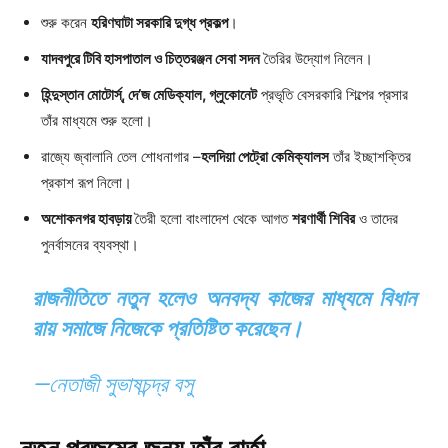
শুরু করেন
হরিণঘাটা সরকারি দুগ্ধ প্রকল্প
।
যাদবপুরে টিবি হাসপাতাল ও চিত্তরঞ্জন সেবা সদন
তৈরির উদ্যোগ নিলেন।
হিন্দুস্তান মোটোর্স্, দে’জ মেডিক্যাল, গ্লুকোনেট
প্রভৃতি বেসরকারি শিল্পের প্রসার
তাঁর মাধ্যমে শুরু হলো।
রাজ্যে জ্বালানি তেল শোধনাগার –
হলদিয়া পেট্রো কেমিক্যালস
তাঁর ইচ্ছাশক্তির
প্রকাশ রূপ নিলো।
অশোকনগর হাবড়ায়
তৈরী হলো বাংলাদেশ থেকে আগত
শরণার্থী শিবির
ও তাদের
পুনর্বাসনের ব্যবস্থা।
রাজনীতিতে নতুন হলেও অনবদ্য কাজের মাধ্যমে বিধান
রায় সমাজে নিজেকে প্রতিষ্টিত করেছেন।
—নেতাজী সুভাষচন্দ্র বসু