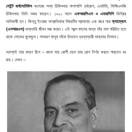
সেইন্ট বার্থলোমিউস
কলেজে শল্য চিকিৎসার পাশাপাশি চর্মরোগ, এনাটমি, ফিজিওলজি
চিকিৎসায় তিনি নজর কাড়েন। ১৯১১ সালে
এফআরসিএস ও এমারসিপি
ডিগ্রির
অধিকারী হন। কিন্তু ইংরেজ অগ্রাধিকার বিষয়টির প্রাবল্যে এক বছর পরে
ক্যাম্বেলে
(এনআরএস)
ডাক্তারি জীবন শুরু করেন। এই স্বল্প কালের মধ্যে তাঁর নাম পরিচিত হতে
থাকে লোকের মুখেমুখে। সাধারণ মানুষ তাঁকে চিনতেন ধ্বন্বন্তরী ডাক্তার হিসাবে।
অবশ্যই তার কারণ ছিল – জানা যায় রোগী দেখে তার রোগ নির্ণয় করতে পারতেন ডঃ
রায়। যেমন –