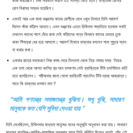
কাজ করাচ্ছেন। দিক পরিবর্তন করলে এই সমস্যা কেটে যাবে। বাস্তবিক রোগীর
রোগ নিরাময় সম্ভব হয়েছিল।
এমনই আর এক মাথা যন্ত্রনায় কাতর রোগীকে দেখে ওষুধ হিসাবে তিনি পরামর্শ
দিলেন পাঁকা কাঁঠাল আনতে। এমন যন্ত্রণার এহেন চিকিৎসা পদ্ধতিতে হতবাক সবাই
দেখলেন কানের পাশে বেঁধে রাখা সেই কাঁঠালের গন্ধে কিভাবে কানের ভেতরে ঢুকে
থাকা পিঁপড়েরা বের হয়ে আসলো। পরামর্শ হিসাবে ডাক্তার বললেন পানা পুকুরে স্নান
না করার কথা।
একবার রাত্রে মহাকরণে নিজ কাজ সেরে তিনতলা থেকে নিচে নামার সময় নিচের
এক তলা থেকে আগত কাশির শব্দ শুনে তৎক্ষণাৎ সেই ব্যাক্তিকে টিবি হসপিটালে ভর্তি
হতে বলেছিলেন। পরীক্ষ্যায় জানা গেলো ব্যক্তিটি গ্যাংলিন টিবি দ্বারা আক্রান্ত।
সাধে কি ডাক্তার ভগবান নাম ?
“আমি গণতন্ত্র সমাজতন্ত্র বুঝিনা। শুধু বুঝি, সাধারণ
মানুষকে কত বেশি সুবিধা দেওয়া যায় “
তিনি দেখেছিলেন, চিকিৎসার মাধ্যমে মানুষের মনের অনুভূতি অনুধাবন করা যায়। সাধারণ
মানুষের মানসিক-আর্থিক-সামাজিক অবস্থার সাথে তিনি পরিচিত ছিলেন বলেই, তাঁর এই