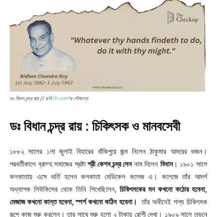
ডঃ বিধান চন্দ্র রায় // ছবি
ডি-চেকাপ
‘র সৌজন্যে
ডঃ বিধান চন্দ্র রায় : চিকিৎসক ও মানবসেবী
১৮৮২ সালের ১লা জুলাই বিহারের বাঁকিপুরে জন্ম নিলেন ঠাকুমার আদরের ভজন।
পরবর্তীকালে ব্রাম্হ সমাজের স্রষ্টা
শ্রী কেশব চন্দ্র সেন
নাম দিলেন
বিধান
। ১৯০১ সালে
কলকাতায় এসে ভর্তি হলেন কলকাতা মেডিকেল কলেজ এ। কলেজে তাঁর আদর্শ
অধ্যাপক লিউকিসের থেকে তিনি শিখেছিলেন,
চিকিৎসকের মন কখনো কঠোর হবেনা,
মেজাজ কখনো কান্ত হবেনা, স্পর্শ কখনো কঠিন হবেনা।
তাঁর অধীনেই শল্য চিকিৎসক
রূপে কাজ শুরু করলেন। তার সাথে শুরু হলো ২ টাকায় রোগী দেখা। ১৯০৯ সালে লন্ডনে