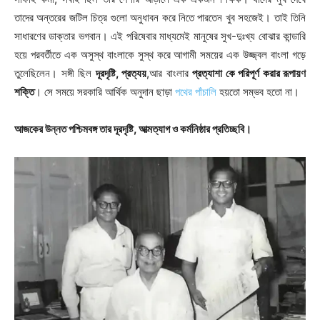
তাদের অন্তরের জটিল চিত্র গুলো অনুধাবন করে নিতে পারতেন খুব সহজেই। তাই তিনি
সাধারণের ডাক্তার ভগবান। এই পরিষেবার মাধ্যমেই মানুষের সুখ-দুঃখ্য বোঝার কান্ডারি
হয়ে পরবর্তীতে এক অসুস্থ বাংলাকে সুস্থ করে আগামী সময়ের এক উজ্জ্বল বাংলা গড়ে
তুলেছিলেন। সঙ্গী ছিল
দূরদৃষ্টি, প্রত্যয়
,আর বাংলার
প্রত্যাশা কে পরিপূর্ণ করার রূপায়ণ
শক্তি
। সে সময়ে সরকারি আর্থিক অনুদান ছাড়া
পথের পাঁচালি
হয়তো সম্ভব হতো না।
আজকের উন্নত পশ্চিমবঙ্গ তার দূরদৃষ্টি, আত্মত্যাগ ও কর্মনিষ্ঠার প্রতিচ্ছবি।