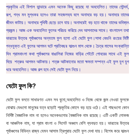
প্রকৃতির এই বিশাল ভান্ডারে এমন অনেক কিছু রয়েছে যা অবহেলিত। তাদের সৌন্দর্য,
রূপ, গন্ধ মন মুগ্ধকর হলেও তারা সহজলভ্য বলে অনাদরে বড় হয়। অনাদরে তাদের
জীবন কাটায়। অনাদরে পৃথিবী ছেড়ে চলে যায়। অনাদরেই বড় হতে থাকে তাদের ভবিষ্যৎ
প্রজন্ম। আজ এক অবহেলিত ফুলের পরিচয় করিয়ে দেব আপনাদের সাথে। বাংলাদেশ তথা
ভারতের উত্তর পূর্বাঞ্চলের অন্যতম ফুল হলো এই ঘেটো ফুল।সাদা বেগুনি রংয়ের মিষ্টি
গন্ধযুক্ত এই ফুলের আগমন ঘটে প্রতিবছর ফাল্গুন মাস থেকে। চৈত্র মাসের সংক্রান্তি
দিন গ্রামবাংলা কথা পূর্বাঞ্চলের বাঙালিরা নিজের বাড়ির গেইটে গোবরের সাথে এই ফুল
দিয়ে শত্রুর আগমন আটকায়। শত্রু আটকানোর মতো ক্ষমতা সম্পন্ন এই ফুল যুগ যুগ
ধরে অবহেলিত। আজ গল্প হবে সেই ঘেটো ফুল নিয়ে।
ঘেটো ফুল কি?
ঘেটো ফুল বলতে সাধারণত এমন সব বুনো,অবহেলিত ও নিজে থেকে জন্ম নেওয়া ফুলকে
বোঝায় যেগুলো মানুষের যত্ন ছাড়াই প্রকৃতির কোলে বড় হয়ে ওঠে। এই গাছগুলো কোন
নির্দিষ্ট বৈজ্ঞানিক নাম না হলেও অনেকগুলোর বৈজ্ঞানিক নাম রয়েছে। এটি একটি লোকজ
বা আঞ্চলিক নাম, যা গ্রাম বাংলা ও সিলেট অঞ্চলে বেশি ব্যবহৃত হয়। ভারতের উত্তর
পূর্বাঞ্চলের বিভিন্ন রাজ্য যেমন আসাম ত্রিপুরায় ঘেটো ফুল দেখা যায়। বিশেষ করে ফাল্গুন