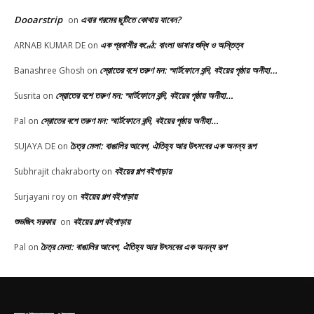
Dooarstrip
এবার গরমের ছুটিতে কোথায় যাবেন?
on
এক প্রবাসীর কণ্ঠে: বাংলা ভাষার শুদ্ধি ও অস্তিত্ব
ARNAB KUMAR DE
on
স্রোতের বশে তরুণ মন: স্মার্টফোনে বন্দি, বইয়ের পৃষ্ঠায় অনীহা…
Banashree Ghosh
on
স্রোতের বশে তরুণ মন: স্মার্টফোনে বন্দি, বইয়ের পৃষ্ঠায় অনীহা…
Susrita
on
স্রোতের বশে তরুণ মন: স্মার্টফোনে বন্দি, বইয়ের পৃষ্ঠায় অনীহা…
Pal
on
চৈত্র মেলা: বাঙালির আবেগ, ঐতিহ্য আর উৎসবের এক অনন্য রূপ
SUJAYA DE
on
বইয়ের গল্প বইপাড়ায়
Subhrajit chakraborty
on
বইয়ের গল্প বইপাড়ায়
Surjayani roy
on
শুভজিৎ সরকার
বইয়ের গল্প বইপাড়ায়
on
চৈত্র মেলা: বাঙালির আবেগ, ঐতিহ্য আর উৎসবের এক অনন্য রূপ
Pal
on