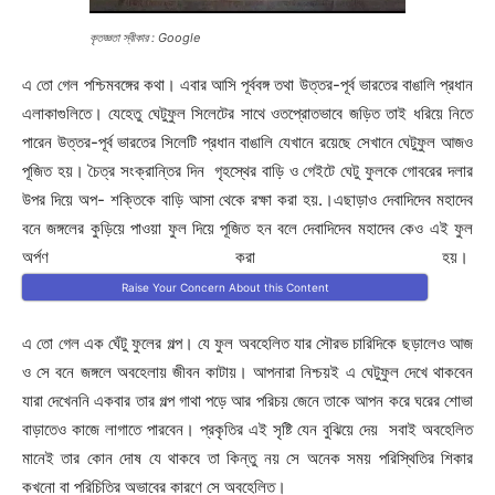
কৃতজ্ঞতা স্বীকার : Google
এ তো গেল পশ্চিমবঙ্গের কথা। এবার আসি পূর্ববঙ্গ তথা উত্তর-পূর্ব ভারতের বাঙালি প্রধান
এলাকাগুলিতে। যেহেতু ঘেটুফুল সিলেটের সাথে ওতপ্রোতভাবে জড়িত তাই ধরিয়ে নিতে
পারেন উত্তর-পূর্ব ভারতের সিলেটি প্রধান বাঙালি যেখানে রয়েছে সেখানে ঘেটুফুল আজও
পূজিত হয়। চৈত্র সংক্রান্তির দিন গৃহস্থের বাড়ি ও গেইটে ঘেটু ফুলকে গোবরের দলার
উপর দিয়ে অপ- শক্তিকে বাড়ি আসা থেকে রক্ষা করা হয়.।এছাড়াও দেবাদিদেব মহাদেব
বনে জঙ্গলের কুড়িয়ে পাওয়া ফুল দিয়ে পূজিত হন বলে দেবাদিদেব মহাদেব কেও এই ফুল
অর্পণ করা হয়।
Raise Your Concern About this Content
এ তো গেল এক ঘেঁটু ফুলের গল্প। যে ফুল অবহেলিত যার সৌরভ চারিদিকে ছড়ালেও আজ
ও সে বনে জঙ্গলে অবহেলায় জীবন কাটায়। আপনারা নিশ্চয়ই এ ঘেটুফুল দেখে থাকবেন
যারা দেখেননি একবার তার গল্প গাথা পড়ে আর পরিচয় জেনে তাকে আপন করে ঘরের শোভা
বাড়াতেও কাজে লাগাতে পারবেন। প্রকৃতির এই সৃষ্টি যেন বুঝিয়ে দেয় সবাই অবহেলিত
মানেই তার কোন দোষ যে থাকবে তা কিন্তু নয় সে অনেক সময় পরিস্থিতির শিকার
কখনো বা পরিচিতির অভাবের কারণে সে অবহেলিত।