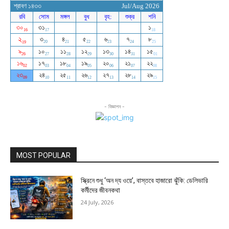
- বিজ্ঞাপন -
MOST POPULAR
স্ক্রিনে শুধু ‘অন দ্য ওয়ে’, বাস্তবে হাজারো ঝুঁকি: ডেলিভারি
কর্মীদের জীবনকথা
24 July, 2026