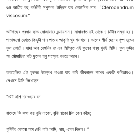
গুল্ম জাতীয় বহু বর্ষজীবী সপুষ্পক উদ্ভিদ যার বৈজ্ঞানিক নাম “Clerodendrum
viscosum.”
ভাটগাছের প্রধান কান্ড সোজাভাবে দন্ডায়মান। সাধারণত দুই থেকে ৪ মিটার লম্বা হয়।
পাতাগুলো দেখতে কিছুটা পান পাতার আকৃতি খুব খসখসে। ডালের শীর্ষ দেশের পুষ্প দন্ডের
ফুল ফোটে। সাদা আর বেগুনির রং এর মিশ্রিত এই ফুলের গন্ধ খুবই মিষ্টি। ফুল ফুটার
পর মৌমাছিরা ঘাট ফুলের মধু সংগ্রহ করতে আসে।
অবহেলিত এই ফুলের উল্লেখ পাওয়া যায় কবি জীবনানন্দ দাশের একটি কবিতায়ও।
সেখানে তিনি লিখেছেন
“ভাঁট আঁশ শ্যাওড়ার বন
বাতাসে কি কথা কয় বুঝি নাকো, বুঝি নাকো চিল কেন কাঁদে;
পৃথিবীর কোনো পথে দেখি নাই আমি, হায়, এমন বিজন। “