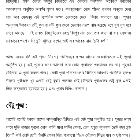
বিদ্বেষী। মঙ্গল দেবতা বিষ্ণুর বিপরীতে এই দেবতার অবস্থান অনেকটা কার্তিকী
অমাবস্যার অনুষ্ঠিত অলক্ষী পূজার মত। বসন্তকালে খোস পাঁচড়া বারবার অন্তত দেখা
যায় আর সেজন্য এই কাল্পনিক অশুভ দেবতাকে মেরে বিদায় জানানো হয়। পূজার
অন্যতম উপকরণ ঘেঁটু ফুল বা ভাঁট ফুল থেকে দেবতার এরূপ নাম হয়েছে বলে যুগ যুগ ধরে
মেনে আসছে। এই দেবতা বিষ্ণুবিদ্বেষ হেতু বিষ্ণুর নাম যেন তার কানে না যায় সেজন্য
দোকানের পাশে সর্বদা ঘন্টা ঝুলিয়ে রাখেন তাই এর আরেক নাম “ঘন্টা কর্ণ “
আচ্ছা এবার বলি এই পূজন নিয়ম। প্রতিবছর ফাগুন মাসের সংক্রান্তিতে এই পুজো
অনুষ্ঠিত হয়। এই পুজোর জন্য আলাদা করে কোন পুরোহিত প্রয়োজন হয় না। গৃহস্থ
মহিলারা এ পূজা করতে পারে। ঘেটো পূজা পশ্চিমবাংলার বিভিন্ন জায়গায় প্রচলিত হলেও
উত্তর পূর্বাঞ্চলে খুব একটা ঘেটু বুঝার প্রচলন নেই।উত্তর পূর্বাঞ্চলের ঘেটু ফুল একই
দিনে অন্যভাবে ব্যবহৃত হয়। এবং পূজার বিধিও আলাদা।
ঘেঁটু পূজা :
আগেই বলেছি ফাগুন মাসের সংক্রান্তি তিথিতে এই ঘেট পূজা অনুষ্ঠিত হয়। পূজার জন্য
লাগে মুড়ি ভাজার পুরনো ঝোল কালি মাখা মাটির খোলা, তেল হলুদে ব্যবহার্য ছোট বস্ত্র খন্ড
তিনটি করি ছোট ছোট তিনটি গোবর দিয়ে পাকালো পিণ্ড ঘেটুফুল সিঁদুর ধান ও দুর্বা ঘাস।