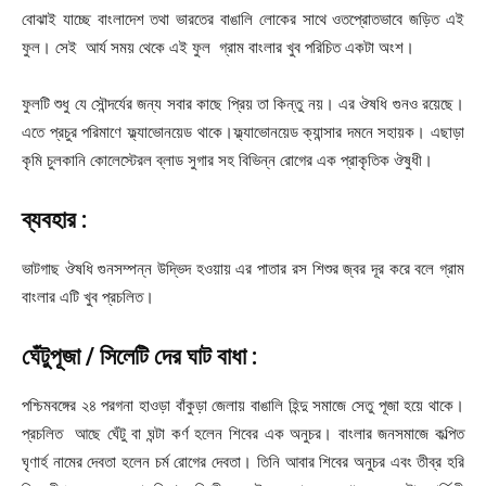
বোঝাই যাচ্ছে বাংলাদেশ তথা ভারতের বাঙালি লোকের সাথে ওতপ্রোতভাবে জড়িত এই
ফুল। সেই আর্য সময় থেকে এই ফুল গ্রাম বাংলার খুব পরিচিত একটা অংশ।
ফুলটি শুধু যে সৌন্দর্যের জন্য সবার কাছে প্রিয় তা কিন্তু নয়। এর ঔষধি গুনও রয়েছে।
এতে প্রচুর পরিমাণে ফ্ল্যাভোনয়েড থাকে।ফ্ল্যাভোনয়েড ক্যান্সার দমনে সহায়ক। এছাড়া
কৃমি চুলকানি কোলেস্টেরল ব্লাড সুগার সহ বিভিন্ন রোগের এক প্রাকৃতিক ঔষুধী।
ব্যবহার :
ভাটগাছ ঔষধি গুনসম্পন্ন উদ্ভিদ হওয়ায় এর পাতার রস শিশুর জ্বর দূর করে বলে গ্রাম
বাংলার এটি খুব প্রচলিত।
ঘেঁটুপূজা
/ সিলেটি দের ঘাট বাধা
:
পশ্চিমবঙ্গের ২৪ পরগনা হাওড়া বাঁকুড়া জেলায় বাঙালি হিন্দু সমাজে সেতু পূজা হয়ে থাকে।
প্রচলিত আছে ঘেঁটু বা ঘন্টা কর্ণ হলেন শিবের এক অনুচর। বাংলার জনসমাজে কল্পিত
ঘৃণার্হ নামের দেবতা হলেন চর্ম রোগের দেবতা। তিনি আবার শিবের অনুচর এবং তীব্র হরি