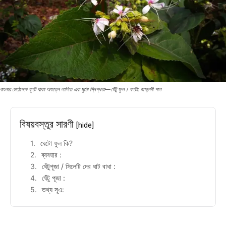
বাংলার মেঠোপথে ফুটে থাকা অযত্নে লালিত এক মুঠো স্নিগ্ধতা—ঘেঁটু ফুল। ফটো: জাহ্নবী পাল
বিষয়বস্তুর সারণী
[hide]
ঘেটো ফুল কি?
ব্যবহার :
ঘেঁটুপূজা / সিলেটি দের ঘাট বাধা :
ঘেঁটু পূজা :
তথ্য সূএ: