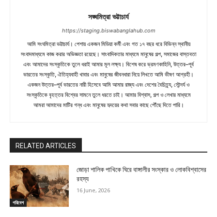
সঙ্ঘমিত্রা ভট্টাচার্য
https://staging.biswabanglahub.com
আমি সংঘমিত্রা ভট্টাচার্য। পেশায় একজন মিডিয়া কর্মী এবং গত ১৭ বছর ধরে বিভিন্ন স্থানীয়
সংবাদমাধ্যমে কাজ করার অভিজ্ঞতা রয়েছে। সাংবাদিকতার মাধ্যমে মানুষের গল্প, সমাজের বাস্তবতা
এবং আমাদের সংস্কৃতিকে তুলে ধরাই আমার মূল লক্ষ্য। বিশেষ করে ভ্রমণকাহিনি, উত্তর–পূর্ব
ভারতের সংস্কৃতি, ঐতিহ্যবাহী খাবার এবং মানুষের জীবনধারা নিয়ে লিখতে আমি ভীষণ আগ্রহী।
একজন উত্তর–পূর্ব ভারতের নারী হিসেবে আমি আমার রাজ্য এবং দেশের বৈচিত্র্য, সৌন্দর্য ও
সংস্কৃতিকে বৃহত্তর বিশ্বের সামনে তুলে ধরতে চাই। আমার বিশ্বাস, গল্প ও লেখার মাধ্যমে
আমরা আমাদের মাটির গন্ধ এবং মানুষের হৃদয়ের কথা সবার কাছে পৌঁছে দিতে পারি।
RELATED ARTICLES
জোড়া শালিক পাখিকে ঘিরে বাঙ্গালীর সংস্কার ও লোকবিশ্বাসের
রহস্য
16 June, 2026
পরিবেশ