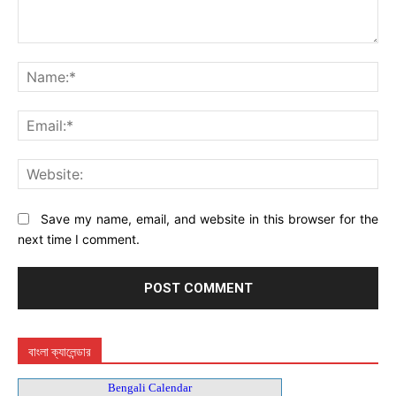
Comment:
Na
Ema
Web
Save my name, email, and website in this browser for the
next time I comment.
বাংলা ক্যালেন্ডার