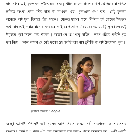
মাস থেকে এই ফুলগুলো ফুটতে শুরু করে। খালি জায়গা রাস্তার পাশ ঝোপজার বা পতিত
জমিতে অথবা কোন নদীর ধারে বা বনাঞ্চলে এই ফুলগুলো দেখা যায়। ঘেটু ফুলকে
অনেকে ভাট ফুল হিসাবে চিনে থাকে। যেহেতু ফাল্গুন মাসে বিভিন্ন চর্ম রোগের উপদ্রব
দেখা যায় তাই গ্রাম বাংলায় লোকেরা সেই রোগ থেকে নিরাময়ের জন্য ঘেঁটু ফুল দিয়ে ঘেটু
ঠাকুরের পূজা অর্চনা করে থাকেন। আচ্ছা সে গল্পে পড়ে যাচ্ছি। আগে পরিচয় করিনি ঘৃত
ফুল নিয়ে। আজ আমরা যে ঘেটু ফুলের গল্প বলছি তার নাম ভন্টাকি বা ভাট চৈতঘাড়া ফুল।
কৃতজ্ঞতা স্বীকার : Google
আচ্ছা আগেই বলিনেই ভাট ফুলের আদি নিবাস ভারত বর্ষ, বাংলাদেশ ও মায়ানমার
অঞ্চলে। আর্য যুগ থেকে এই ফুল অবহেলায় বড় হলেও পূজায় ব্যবহৃত হয়। এটি একটি