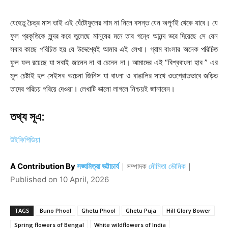
যেহেতু চৈত্র মাস তাই এই ঘেঁটোফুলের নাম না নিলে বসন্ত যেন অপূর্ণই থেকে যাবে। যে
ফুল প্রকৃতিকে সুন্দর করে তুলেছে মানুষের মনে তার গন্ধে আনন্দ ভরে দিয়েছে সে যেন
সবার কাছে পরিচিত হয় যে উদ্দেশ্যেই আমার এই লেখা। গ্রাম বাংলার অনেক পরিচিত
ফুল ফল রয়েছে যা সবাই জানেন না বা চেনেন না। আমাদের এই “বিশ্ববাংলা হাব ” এর
মূল চেষ্টাই হল সেইসব অচেনা জিনিস যা বাংলা ও বাঙালির সাথে ওতপ্রোতভাবে জড়িত
তাদের পরিচয় পরিয়ে দেওয়া। লেখাটি ভালো লাগলে নিশ্চয়ই জানাবেন।
তথ্য সূএ:
উইকিপিডিয়া
A Contribution By
সঙ্ঘমিত্রা ভট্টাচার্য
｜
সম্পাদক
মৌমিতা ভৌমিক
｜
Published on
10 April, 2026
TAGS
Buno Phool
Ghetu Phool
Ghetu Puja
Hill Glory Bower
Spring flowers of Bengal
White wildflowers of India