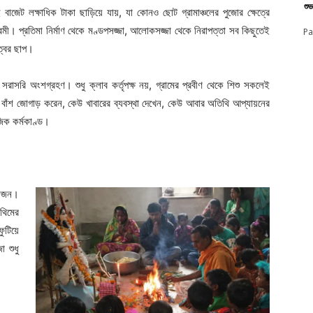
শু
 বাজেট লক্ষাধিক টাকা ছাড়িয়ে যায়, যা কোনও ছোট গ্রামাঞ্চলের পুজোর ক্ষেত্রে
রমী। প্রতিমা নির্মাণ থেকে মণ্ডপসজ্জা, আলোকসজ্জা থেকে নিরাপত্তা সব কিছুতেই
Pa
্বের ছাপ।
সরি অংশগ্রহণ। শুধু ক্লাব কর্তৃপক্ষ নয়, গ্রামের প্রবীণ থেকে শিশু সকলেই
ঁশ জোগাড় করেন, কেউ খাবারের ব্যবস্থা দেখেন, কেউ আবার অতিথি আপ্যায়নের
জিক কর্মকাণ্ড।
য়োজন।
থিমের
ুটিয়ে
 শুধু