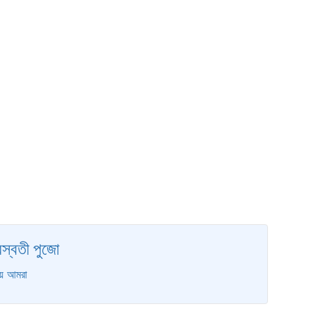
স্বতী পুজো
য়ে আমরা