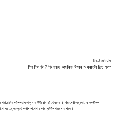
Next article
শিব লিঙ্গ কী ? কি বলছে আধুনিক বিজ্ঞান ও সনাতনী হিন্দু পুরাণ
প্রায়োগিক অভিজ্ঞতাসম্পন্ন এক উদীয়মান সাহিত্যিক কণ্ঠ, যাঁর লেখা পত্রিকা, আন্তর্জাতিক
াংলা সাহিত্যের প্রতি অগাধ ভালোবাসা আর সৃষ্টিশীল প্রতিভার ধারক।