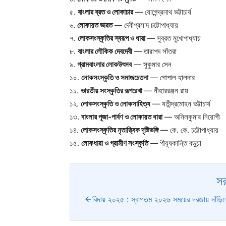
৫.
বাংলার ব্রত ও লোকাচার
— যোগেন্দ্রনাথ ভট্টাচার্য
৬.
লোকায়ত ভারত
— দেবীপ্রসাদ চট্টোপাধ্যায়
৭.
লোকসংস্কৃতির স্বরূপ ও ধারা
— সুব্রত মুখোপাধ্যায়
৮.
বাংলার লৌকিক দেবদেবী
— তারাপদ সাঁতরা
৯.
গ্রামবাংলার লোকউৎসব
— সুকুমার সেন
১০.
লোকসংস্কৃতি ও সমাজচেতনা
— গোপাল হালদার
১১.
ভারতীয় সংস্কৃতির রূপরেখা
— নীহাররঞ্জন রায়
১২.
লোকসংস্কৃতি ও লোকসাহিত্য
— যতীন্দ্রমোহন ভট্টাচার্য
১৩.
বাংলার পূজা-পার্বণ ও লোকায়ত ধারা
— অনিলকুমার নিয়োগী
১৪.
লোকসংস্কৃতির নৃতাত্ত্বিক দৃষ্টিভঙ্গি
— কে. কে. চট্টোপাধ্যায়
১৫.
লোকধারা ও গ্রামীণ সংস্কৃতি
— পীযূষকান্তি বড়ুয়া
সর
বিদায় ২০২৫ : স্বাগতম ২০২৬ সময়ের দরজায় দাঁড়ি