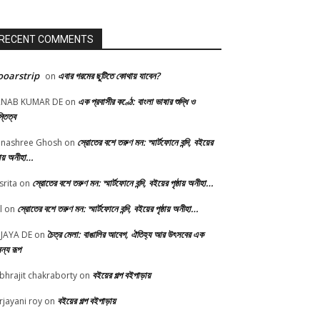
RECENT COMMENTS
oarstrip
এবার গরমের ছুটিতে কোথায় যাবেন?
on
এক প্রবাসীর কণ্ঠে: বাংলা ভাষার শুদ্ধি ও
RNAB KUMAR DE
on
্তিত্ব
স্রোতের বশে তরুণ মন: স্মার্টফোনে বন্দি, বইয়ের
nashree Ghosh
on
্ঠায় অনীহা…
স্রোতের বশে তরুণ মন: স্মার্টফোনে বন্দি, বইয়ের পৃষ্ঠায় অনীহা…
srita
on
স্রোতের বশে তরুণ মন: স্মার্টফোনে বন্দি, বইয়ের পৃষ্ঠায় অনীহা…
l
on
চৈত্র মেলা: বাঙালির আবেগ, ঐতিহ্য আর উৎসবের এক
JAYA DE
on
ন্য রূপ
বইয়ের গল্প বইপাড়ায়
bhrajit chakraborty
on
বইয়ের গল্প বইপাড়ায়
rjayani roy
on