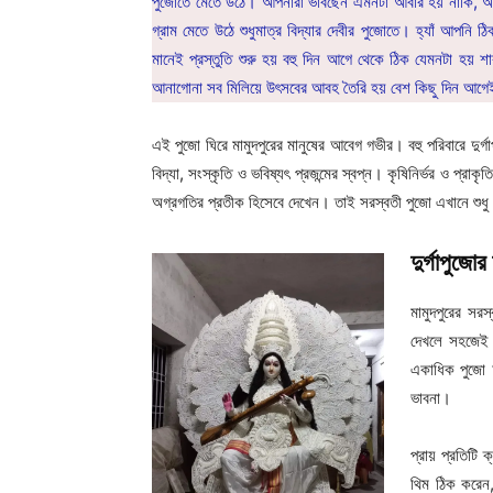
পুজোতে মেতে উঠে। আপনারা ভাবছেন এমনটা আবার হয় নাকি, আরে 
গ্রাম মেতে উঠে শুধুমাত্র বিদ্যার দেবীর পুজোতে। হ্যাঁ আপনি ঠ
মানেই প্রস্তুতি শুরু হয় বহু দিন আগে থেকে ঠিক যেমনটা হয় শারদ
আনাগোনা সব মিলিয়ে উৎসবের আবহ তৈরি হয় বেশ কিছু দিন আগ
এই পুজো ঘিরে মামুদপুরের মানুষের আবেগ গভীর। বহু পরিবারে দুর্গা
বিদ্যা, সংস্কৃতি ও ভবিষ্যৎ প্রজন্মের স্বপ্ন। কৃষিনির্ভর ও প্র
অগ্রগতির প্রতীক হিসেবে দেখেন। তাই সরস্বতী পুজো এখানে শুধু
দুর্গাপুজ
মামুদপুরের স
দেখলে সহজেই ম
একাধিক পুজো অন
ভাবনা।
প্রায় প্রতিট
থিম ঠিক করেন, 