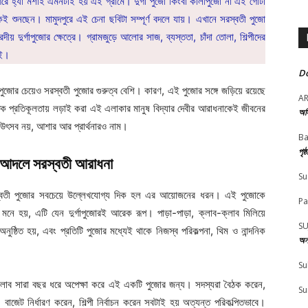
হ্যাঁ মশাই এমনটাই হয় এই গ্রামে। দুর্গা পুজো কিংবা কালীপুজো না এই গোটা
িকই শুনছেন। মামুদপুরে এই চেনা ছবিটা সম্পূর্ণ বদলে যায়। এখানে সরস্বতী পুজো
ীয় দুর্গাপুজোর ক্ষেত্রে। গ্রামজুড়ে আলোর সাজ, ব্যস্ততা, চাঁদা তোলা, শিল্পীদের
েই।
Do
পুজোর চেয়েও সরস্বতী পুজোর গুরুত্ব বেশি। কারণ, এই পুজোর সঙ্গে জড়িয়ে রয়েছে
A
াকৃতিক প্রতিকূলতায় লড়াই করা এই এলাকার মানুষ বিদ্যার দেবীর আরাধনাকেই জীবনের
অস
 উৎসব নয়, আশার আর প্রার্থনারও নাম।
Ba
পৃষ
োর আদলে সরস্বতী আরাধনা
Su
রস্বতী পুজোর সবচেয়ে উল্লেখযোগ্য দিক হল এর আয়োজনের ধরন। এই পুজোকে
Pa
নে হয়, এটি যেন দুর্গাপুজোরই আরেক রূপ। পাড়া-পাড়া, ক্লাব-ক্লাব মিলিয়ে
SU
ুষ্ঠিত হয়, এবং প্রতিটি পুজোর মধ্যেই থাকে নিজস্ব পরিকল্পনা, থিম ও নান্দনিক
অন
Su
ি ক্লাব সারা বছর ধরে অপেক্ষা করে এই একটি পুজোর জন্য। সদস্যরা বৈঠক করেন,
Su
বাজেট নির্ধারণ করেন, শিল্পী নির্বাচন করেন সবটাই হয় অত্যন্ত পরিকল্পিতভাবে।