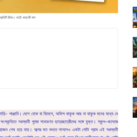
 প্রতিটি জীবন। ফটো: জাহ্নবী পাল
শাড়ি- পাঞ্জাবি। দেশে হোক বা বিদেশে, অফিস থাকুক আর না থাকুক মনের মধ্যে যে
স্কৃতিতে সরস্বতী পুজো সাধারণত ছাত্রছাত্রীদের সঙ্গে যুক্ত। স্কুল–কলেজে
 আয়োজন শেষ হয়ে যায়। গল্পের মত শুনতে লাগলেও একটা গোটা গ্রাম এই সরস্বতী