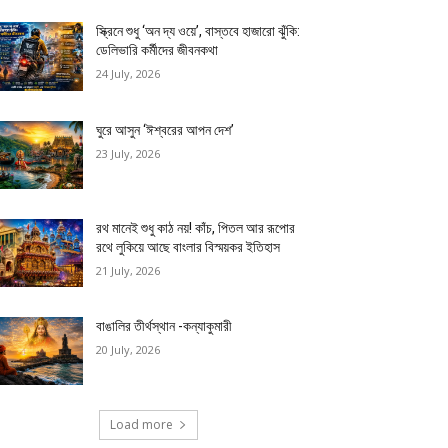
স্ক্রিনে শুধু ‘অন দ্য ওয়ে’, বাস্তবে হাজারো ঝুঁকি:
ডেলিভারি কর্মীদের জীবনকথা
24 July, 2026
ঘুরে আসুন ‘ঈশ্বরের আপন দেশ’
23 July, 2026
রথ মানেই শুধু কাঠ নয়! কাঁচ, পিতল আর রূপোর
রথে লুকিয়ে আছে বাংলার বিস্ময়কর ইতিহাস
21 July, 2026
বাঙালির তীর্থস্থান -কন্যাকুমারী
20 July, 2026
Load more