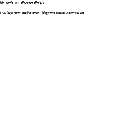
ভজিৎ সরকার
বইয়ের গল্প বইপাড়ায়
on
চৈত্র মেলা: বাঙালির আবেগ, ঐতিহ্য আর উৎসবের এক অনন্য রূপ
l
on