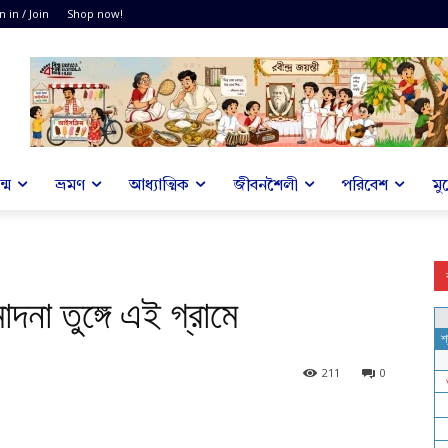
n in / Join
Shop now!
্ম
ভ্রমণ
আধ্যাত্মিক
জীবনশৈলী
পরিবেশ
মু
াদনা তুঙ্গে এই গ্রামে
211
0