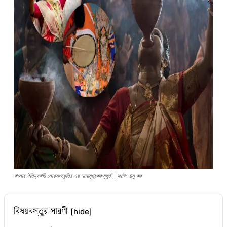
বাংলার ঐতিহ্যবাহী লোকসংস্কৃতির এক মনোমুগ্ধকর মুহূর্ত || ফটো: বাসু কর
বিষয়বস্তুর সারণী
[hide]