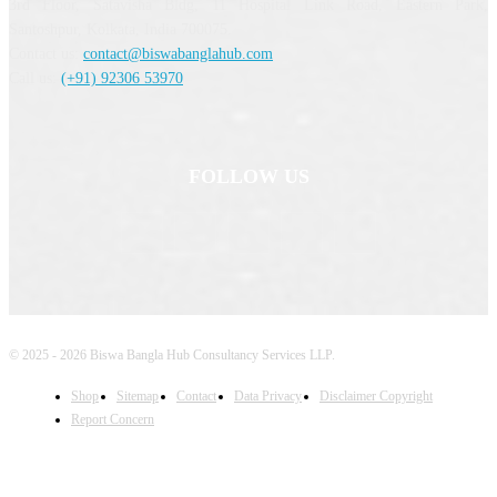
3rd Floor, Satavisha Bldg, 11 Hospital Link Road, Eastern Park,
Santoshpur, Kolkata, India 700075.
Contact us:
contact@biswabanglahub.com
Call us:
(+91) 92306 53970
FOLLOW US
© 2025 - 2026 Biswa Bangla Hub Consultancy Services LLP.
Shop
Sitemap
Contact
Data Privacy
Disclaimer Copyright
Report Concern