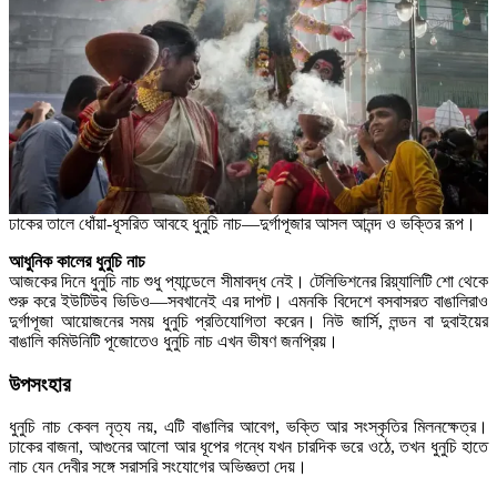
ঢাকের তালে ধোঁয়া-ধূসরিত আবহে ধুনুচি নাচ—দুর্গাপূজার আসল আনন্দ ও ভক্তির রূপ।
আধুনিক কালের ধুনুচি নাচ
আজকের দিনে ধুনুচি নাচ শুধু প্যান্ডেলে সীমাবদ্ধ নেই। টেলিভিশনের রিয়্যালিটি শো থেকে
শুরু করে ইউটিউব ভিডিও—সবখানেই এর দাপট। এমনকি বিদেশে বসবাসরত বাঙালিরাও
দুর্গাপূজা আয়োজনের সময় ধুনুচি প্রতিযোগিতা করেন। নিউ জার্সি, লন্ডন বা দুবাইয়ের
বাঙালি কমিউনিটি পূজোতেও ধুনুচি নাচ এখন ভীষণ জনপ্রিয়।
উপসংহার
ধুনুচি নাচ কেবল নৃত্য নয়, এটি বাঙালির আবেগ, ভক্তি আর সংস্কৃতির মিলনক্ষেত্র।
ঢাকের বাজনা, আগুনের আলো আর ধূপের গন্ধে যখন চারদিক ভরে ওঠে, তখন ধুনুচি হাতে
নাচ যেন দেবীর সঙ্গে সরাসরি সংযোগের অভিজ্ঞতা দেয়।