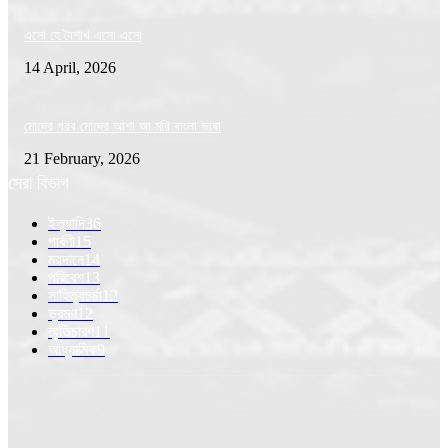
এসো হে বৈশাখ এসো এসো
14 April, 2026
মোদের গরব মোদের আশা আ মরি বাংলা ভাষা
21 February, 2026
সেরা বিভাগ
ইত্যাদি
36
পার্বণী
15
ময়দানে
14
পরিবেশ
13
সাহিত্যচর্চা
12
ভ্রমণ
12
স্মৃতিচারণ
11
আধ্যাত্মিক
9