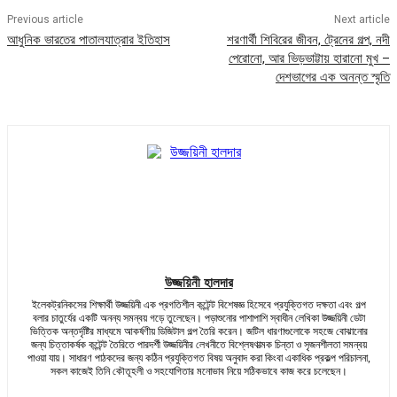
Previous article
Next article
আধুনিক ভারতের পাতালযাত্রার ইতিহাস
শরণার্থী শিবিরের জীবন, ট্রেনের গল্প, নদী
পেরোনো, আর ভিড়ভাট্টায় হারানো মুখ –
দেশভাগের এক অনন্ত স্মৃতি
উজ্জয়িনী হালদার
ইলেকট্রনিকসের শিক্ষার্থী উজ্জয়িনী এক প্রগতিশীল কন্টেন্ট বিশেষজ্ঞ হিসেবে প্রযুক্তিগত দক্ষতা এবং গল্প
বলার চাতুর্যের একটি অনন্য সমন্বয় গড়ে তুলেছেন। পড়াশুনোর পাশাপাশি স্বাধীন লেখিকা উজ্জয়িনী ডেটা
ভিত্তিক অন্তর্দৃষ্টির মাধ্যমে আকর্ষণীয় ডিজিটাল গল্প তৈরি করেন। জটিল ধারণাগুলোকে সহজে বোঝানোর
জন্য চিত্তাকর্ষক কন্টেন্ট তৈরিতে পারদর্শী উজ্জয়িনীর লেখনীতে বিশ্লেষণাত্মক চিন্তা ও সৃজনশীলতা সমন্বয়
পাওয়া যায়। সাধারণ পাঠকদের জন্য কঠিন প্রযুক্তিগত বিষয় অনুবাদ করা কিংবা একাধিক প্রকল্প পরিচালনা,
সকল কাজেই তিনি কৌতূহলী ও সহযোগিতার মনোভাব নিয়ে সঠিকভাবে কাজ করে চলেছেন।