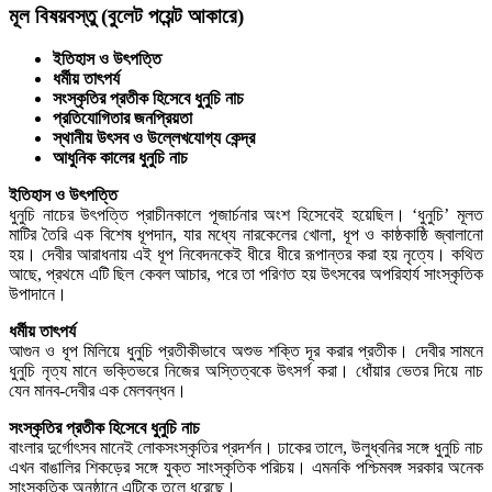
মূল বিষয়বস্তু (বুলেট পয়েন্ট আকারে)
ইতিহাস ও উৎপত্তি
ধর্মীয় তাৎপর্য
সংস্কৃতির প্রতীক হিসেবে ধুনুচি নাচ
প্রতিযোগিতার জনপ্রিয়তা
স্থানীয় উৎসব ও উল্লেখযোগ্য কেন্দ্র
আধুনিক কালের ধুনুচি নাচ
ইতিহাস ও উৎপত্তি
ধুনুচি নাচের উৎপত্তি প্রাচীনকালে পূজার্চনার অংশ হিসেবেই হয়েছিল। ‘ধুনুচি’ মূলত
মাটির তৈরি এক বিশেষ ধূপদান, যার মধ্যে নারকেলের খোলা, ধূপ ও কাষ্ঠকাষ্ঠি জ্বালানো
হয়। দেবীর আরাধনায় এই ধূপ নিবেদনকেই ধীরে ধীরে রূপান্তর করা হয় নৃত্যে। কথিত
আছে, প্রথমে এটি ছিল কেবল আচার, পরে তা পরিণত হয় উৎসবের অপরিহার্য সাংস্কৃতিক
উপাদানে।
ধর্মীয় তাৎপর্য
আগুন ও ধূপ মিলিয়ে ধুনুচি প্রতীকীভাবে অশুভ শক্তি দূর করার প্রতীক। দেবীর সামনে
ধুনুচি নৃত্য মানে ভক্তিভরে নিজের অস্তিত্বকে উৎসর্গ করা। ধোঁয়ার ভেতর দিয়ে নাচ
যেন মানব-দেবীর এক মেলবন্ধন।
সংস্কৃতির প্রতীক হিসেবে ধুনুচি নাচ
বাংলার দুর্গোৎসব মানেই লোকসংস্কৃতির প্রদর্শন। ঢাকের তালে, উলুধ্বনির সঙ্গে ধুনুচি নাচ
এখন বাঙালির শিকড়ের সঙ্গে যুক্ত সাংস্কৃতিক পরিচয়। এমনকি পশ্চিমবঙ্গ সরকার অনেক
সাংস্কৃতিক অনুষ্ঠানে এটিকে তুলে ধরেছে।