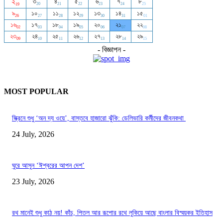
- বিজ্ঞাপন -
MOST POPULAR
স্ক্রিনে শুধু ‘অন দ্য ওয়ে’, বাস্তবে হাজারো ঝুঁকি: ডেলিভারি কর্মীদের জীবনকথা
24 July, 2026
ঘুরে আসুন ‘ঈশ্বরের আপন দেশ’
23 July, 2026
রথ মানেই শুধু কাঠ নয়! কাঁচ, পিতল আর রূপোর রথে লুকিয়ে আছে বাংলার বিস্ময়কর ইতিহাস