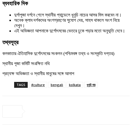
ব্যবহারিক দিক
দুর্গাপূজা দর্শনে গেলে স্থানীয় প্যান্ডেলে ধুনুচি নাচের আসর মিস করবেন না।
অনেক ক্লাব দর্শকদের অংশগ্রহণের সুযোগ দেয়, সাহস থাকলে অংশ নিয়ে
দেখুন।
এই অভিজ্ঞতা আপনাকে দুর্গোৎসবের ভেতরে ঢুকে পড়ার মতো অনুভূতি দেবে।
তথ্যসূত্র
কলকাতার ঐতিহাসিক দুর্গোৎসবের সংকলন (পশ্চিমবঙ্গ তথ্য ও সংস্কৃতি দপ্তর)
স্থানীয় পূজা কমিটি সংরক্ষিত নথি
প্রত্যক্ষ অভিজ্ঞতা ও স্থানীয় মানুষের সঙ্গে আলাপ
TAGS
#culture
bengali
kolkata
ধুনুচি নাচ