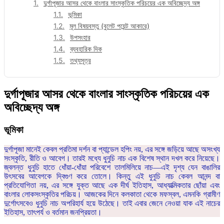
দুর্গাপূজার আসর থেকে বাংলার সাংস্কৃতিক পরিচয়ের এক অবিচ্ছেদ্য অঙ্গ
ভূমিকা
মূল বিষয়বস্তু (বুলেট পয়েন্ট আকারে)
উপসংহার
ব্যবহারিক দিক
তথ্যসূত্র
দুর্গাপূজার আসর থেকে বাংলার সাংস্কৃতিক পরিচয়ের এক
অবিচ্ছেদ্য অঙ্গ
ভূমিকা
দুর্গাপূজা মানেই কেবল প্রতিমা দর্শন বা প্যান্ডেল হপিং নয়, এর সঙ্গে জড়িয়ে আছে অসংখ্য
সংস্কৃতি, রীতি ও আবেগ। তারই মধ্যে ধুনুচি নাচ এক বিশেষ স্থান দখল করে নিয়েছে।
জ্বলন্ত ধুনুচি হাতে ধোঁয়া-ধোঁয়া পরিবেশে তালমিলিয়ে নাচ—এই দৃশ্য যেন বাঙালির
উৎসবের আবেগকে দ্বিগুণ করে তোলে। কিন্তু এই ধুনুচি নাচ কেবল আনন্দ বা
প্রতিযোগিতা নয়, এর সঙ্গে যুক্ত আছে এক দীর্ঘ ইতিহাস, আধ্যাত্মিকতার ছোঁয়া এবং
বাংলার লোকসংস্কৃতির পরিচয়। আজকের দিনে কলকাতা থেকে মফস্বল, এমনকি গ্রামীণ
দুর্গোৎসবেও ধুনুচি নাচ অপরিহার্য হয়ে উঠেছে। তাই এবার জেনে নেওয়া যাক এই নাচের
ইতিহাস, তাৎপর্য ও বর্তমান জনপ্রিয়তা।