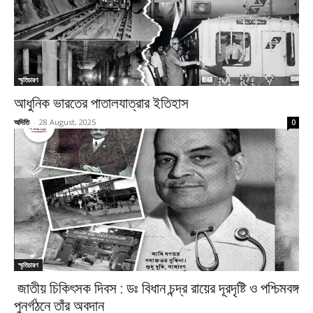
স্মৃতিচারণ
আধুনিক ভারতের পাতালযাত্রার ইতিহাস
অদিতি
-
28 August, 2025
0
স্মৃতিচারণ
জাতীয় চিকিৎসক দিবস : ডঃ বিধান চন্দ্র রায়ের দূরদৃষ্টি ও পশ্চিমবঙ্গ
পুনর্গঠনে তাঁর অবদান