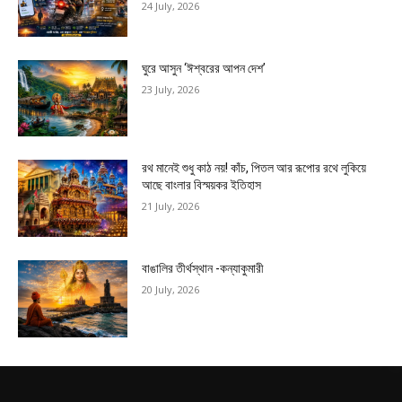
24 July, 2026
ঘুরে আসুন ‘ঈশ্বরের আপন দেশ’
23 July, 2026
রথ মানেই শুধু কাঠ নয়! কাঁচ, পিতল আর রূপোর রথে লুকিয়ে
আছে বাংলার বিস্ময়কর ইতিহাস
21 July, 2026
বাঙালির তীর্থস্থান -কন্যাকুমারী
20 July, 2026