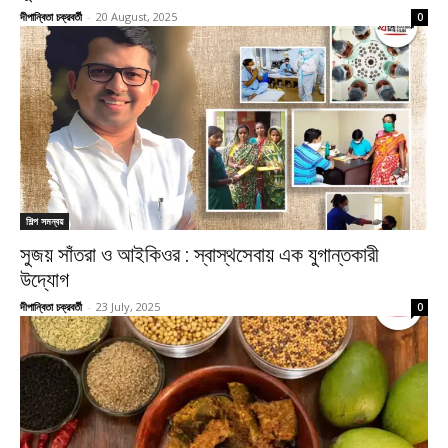
দীপান্বিতা চক্রবর্তী
-
20 August, 2025
0
শিল্প সমন্বয়
সুজয় সাঁতরা ও আইকিওর : স্বাস্থসেবায় এক যুগান্তকারী
উদ্যোগ
দীপান্বিতা চক্রবর্তী
-
23 July, 2025
0