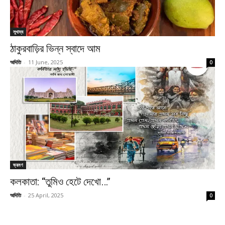
সুখাদ্য
ঠাকুরবাড়ির ভিন্ন স্বাদে আম
অদিতি
-
11 June, 2025
0
ভ্রমণ
কলকাতা: “তুমিও হেটে দেখো…’’
অদিতি
-
25 April, 2025
0