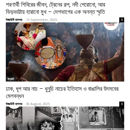
শরণার্থী শিবিরের জীবন, ট্রেনের গল্প, নদী পেরোনো, আর
ভিড়ভাট্টায় হারানো মুখ – দেশভাগের এক অনন্ত স্মৃতি
উজ্জয়িনী হালদার
-
13 September, 2025
0
ইত্যাদি
ঢাক, ধূপ আর নাচ – ধুনুচি নাচের ইতিহাস ও বাঙালির উৎসবের
মেলবন্ধন
উজ্জয়িনী হালদার
-
30 August, 2025
0