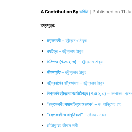
A Contribution By
অদিতি
｜
Published on
11 J
তথ্যসূত্র:
রক্তকরবী
– রবীন্দ্রনাথ ঠাকুর
রঙ্গচিত্র
– রবীন্দ্রনাথ ঠাকুর
চিঠিপত্র (খণ্ড ২, ৩)
– রবীন্দ্রনাথ ঠাকুর
জীবনস্মৃতি
– রবীন্দ্রনাথ ঠাকুর
রবীন্দ্রনাথের নাট্যভাবনা
– রবীন্দ্রনাথ ঠাকুর
বিশ্বকবি রবীন্দ্রনাথের চিঠিপত্র (খণ্ড ২, ৩)
– সম্পাদক: প্রমথ
“রক্তকরবী: সমাজচিন্তা ও রূপক”
– ড. শান্তিময় রায়
“রক্তকরবী ও আধুনিকতা”
– গৌতম নস্কর
রবিঠাকুরের জীবনে নারী