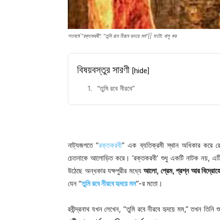
শতবর্ষে “রক্তকরবী”: “তুমি রবে নীরবে হৃদয়ে মম”|| ফটো: বাসু কর
বিষয়বস্তুর সারণী
[hide]
“তুমি রবে নীরবে”
নাট্যজগতে “
রক্তকরবী
” এক ব্যতিক্রমী স্থান অধিকার করে 
চেতনাকে আলোড়িত করে। ‘রক্তকরবী’ শুধু একটি নাটক নয়, এটি
উঠেছে অন্ধকার যক্ষপুরীর মধ্যে
আলো, প্রেম, প্রশ্ন আর বিদ্রোহে
যেন “
তুমি রবে নীরবে হৃদয়ে মম
”-র মতো।
রবীন্দ্রনাথ যখন লেখেন, “তুমি রবে নীরবে হৃদয়ে মম,” তখন তিন