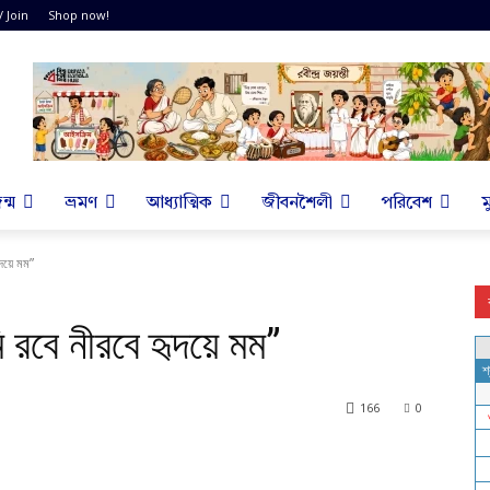
/ Join
Shop now!
ন্ম
ভ্রমণ
আধ্যাত্মিক
জীবনশৈলী
পরিবেশ
ম
দয়ে মম”
 রবে নীরবে হৃদয়ে মম”
166
0