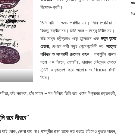
শু
বিক্ষোভ-ধ্বনি।
Pa
তিনি নারী – অথচ পরাধীন নয়। তিনি প্রেমিকা –
কিন্তু বিক্রীত নয়। তিনি সরল – কিন্তু নিরীহ নয়।
তাঁর মধ্যে রবীন্দ্রনাথ গড়ে তুলেছেন এক
নতুন যুগের
চেতনা
, যেখানে নারী শুধুই প্রেমপ্রার্থিনী নয়,
সত্যের
দাবিদার ও সংগ্রামী চেতনার বাহক
। যক্ষপুরীর রাজার
মতো এক নিঃশব্দ, গোপনীয়, ছায়াময় চরিত্রের ভেতরে
নন্দিনী অনুপ্রবেশ করে আলোক ও বিবেকের ঝাঁপটা
নিয়ে।
ভাষীতা, তাঁর সরলতা, তাঁর সাহস – সব মিলিয়ে তিনি হয়ে ওঠেন বিপ্লবের রক্তকরবী,
ুমি রবে নীরবে”
আর যাই হোক, ভোলা যায় না। যক্ষপুরীর রাজা তাকে জয় করতে চাইলেও বুঝতে পারেন,