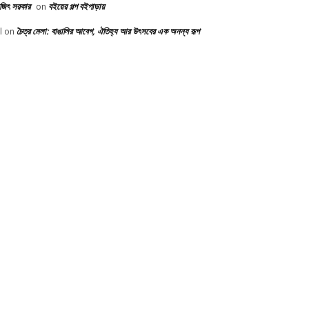
ভজিৎ সরকার
বইয়ের গল্প বইপাড়ায়
on
চৈত্র মেলা: বাঙালির আবেগ, ঐতিহ্য আর উৎসবের এক অনন্য রূপ
l
on