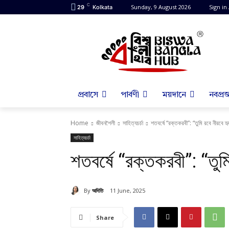
C
Sunday, 9 August 2026
Sign in 
29
Kolkata
প্রবাসে
পার্বণী
ময়দানে
নবপ্রজ
Home
জীবনশৈলী
সাহিত্যচর্চা
শতবর্ষে “রক্তকরবী”: “তুমি রবে নীরবে হৃ
সাহিত্যচর্চা
শতবর্ষে “রক্তকরবী”: “তুমি
By
অদিতি
11 June, 2025
Share