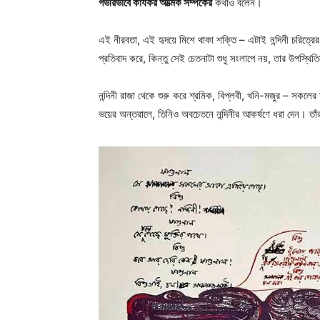
গভীরভাবে কার্যকর আত্মিক সম্পর্কের
কথাও বলেন।
এই নীরবতা, এই হৃদয়ে মিশে থাকা শক্তি – এটাই নন্দিনী চরিত্রে
প্রতিবাদ করে, কিন্তু সেই চেতনাটা শুধু সংলাপে নয়, তার উপস্থিত
নন্দিনী রাজা থেকে শুরু করে শ্রমিক, বিপ্লবী, খনি-মজুর – সকলে
ভয়ের অন্তরালে, তিনিও অবচেতনে নন্দিনীর আকর্ষণে ধরা দেন। তাঁর এক