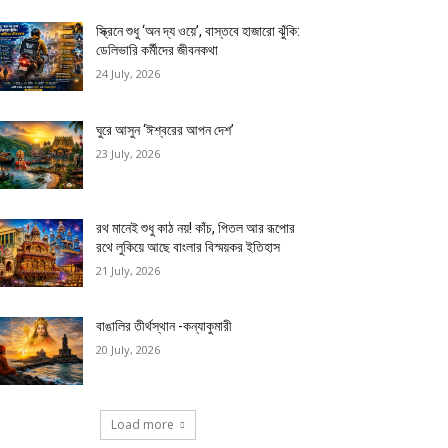
স্ক্রিনে শুধু ‘অন দ্য ওয়ে’, বাস্তবে হাজারো ঝুঁকি:
ডেলিভারি কর্মীদের জীবনকথা
24 July, 2026
ঘুরে আসুন ‘ঈশ্বরের আপন দেশ’
23 July, 2026
রথ মানেই শুধু কাঠ নয়! কাঁচ, পিতল আর রূপোর
রথে লুকিয়ে আছে বাংলার বিস্ময়কর ইতিহাস
21 July, 2026
বাঙালির তীর্থস্থান -কন্যাকুমারী
20 July, 2026
Load more