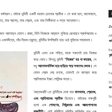
র মর্মস্থল। নাটকে নন্দিনী একটি বহমান চেতনার প্রতীক – সে কথা বলে, ভালোবাসে,
িতে, তার প্রশ্নে, তার প্রেমে, এবং তার নির্ভীকতা ও সত্য অন্বেষণে।
Do
র মনে আলোড়ন তোলে। রাজা, যিনি নিজেকে আড়ালে লুকিয়ে রেখেছেন স্বার্থপরতার ও
A
াকীত্বে, তাঁর দ্বিধা-দ্বন্দ্বে, নন্দিনীর উপস্থিতি হয়ে ওঠে মুক্তির সম্ভাবনা।
অস
Ba
নন্দিনী এমন এক শক্তি, যাকে সকলেই চায় নিজের
পৃষ
করে পেতে। কিন্তু নন্দিনী
“নিজের” হয় না কারোর,
সে
Su
শুধু
আলোকবর্তিকা হয়ে ছড়িয়ে পড়ে সকলের ভেতর।
সে
যেমন প্রেম দেয় রণকে, তেমনই সে জাগ্রত করে
Pa
প্রতিবাদের ইচ্ছা গোবিন্দর মধ্যে।
SU
অন
‘রক্তকরবী’-তে নন্দিনীকে দেখা যায়
মানবতার, প্রেমের,
Su
এবং প্রতিবাদের প্রতীক
হিসেবে। নাটকের যক্ষপুরী
হলো এক
শোষণের, নিষ্ঠুরতার এবং আত্মগোপনের
Su
রাজনীতি
। সেই পৃথিবীতে নন্দিনীর আবির্ভাব যেন এক