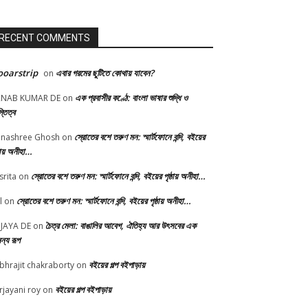
RECENT COMMENTS
oarstrip
এবার গরমের ছুটিতে কোথায় যাবেন?
on
এক প্রবাসীর কণ্ঠে: বাংলা ভাষার শুদ্ধি ও
RNAB KUMAR DE
on
্তিত্ব
স্রোতের বশে তরুণ মন: স্মার্টফোনে বন্দি, বইয়ের
nashree Ghosh
on
্ঠায় অনীহা…
স্রোতের বশে তরুণ মন: স্মার্টফোনে বন্দি, বইয়ের পৃষ্ঠায় অনীহা…
srita
on
স্রোতের বশে তরুণ মন: স্মার্টফোনে বন্দি, বইয়ের পৃষ্ঠায় অনীহা…
l
on
চৈত্র মেলা: বাঙালির আবেগ, ঐতিহ্য আর উৎসবের এক
JAYA DE
on
ন্য রূপ
বইয়ের গল্প বইপাড়ায়
bhrajit chakraborty
on
বইয়ের গল্প বইপাড়ায়
rjayani roy
on