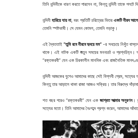
তিনি নন্দিনীকে ধারণ করতে পারলেন না, কিন্তু নন্দিনী তাকে পলটে
নন্দিনী
হারিয়ে যায় না
, বরং প্রতিটি চরিত্রের ভিতর
একটি নীরব আল
তেমনি স্পষ্টভাষী। সে যেমন কোমল, তেমনি লড়াকু।
এই দ্বৈততাই
“তুমি রবে নীরবে হৃদয়ে মম”
-র সবচেয়ে নিখুঁত বাস্তব
থাকে। এই নাটক একটি
ন
তুন সময়ের মননচর্চা ও প্রশ্নচিহ্ন
“রক্তকরবী” যেন এক চিরকালীন মানবিক এবং রাজনৈতিক মানদণ্
নন্দিনী আজকের যুগেও আমাদের কাছে সেই বিপ্লবী প্রেম, সত্যের 
কিন্তু তার আড়ালে থাকা রাজা আজও সক্রিয়। তার বিরুদ্ধে দাঁড
শত বছর পরেও “রক্তকরবী” যেন এক
জাগ্রত আত্মার অনুরণন
। ন
সত্যের মতো। তিনি আমাদের নৈঃশব্দে প্রশ্ন করেন, আমাদের আঁধ