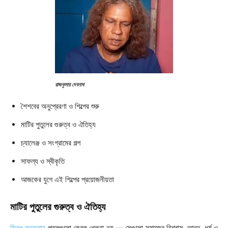
রাজকুমার দেবনাথ
শৈশবের অনুপ্রেরণা ও শিল্পের শুরু
মাটির পুতুলের গুরুত্ব ও ঐতিহ্য
চ্যালেঞ্জ ও সংগ্রামের গল্প
সাফল্য ও স্বীকৃতি
আজকের যুগে এই শিল্পের প্রয়োজনীয়তা
মাটির পুতুলের গুরুত্ব ও ঐতিহ্য
সিন্ধু সভ্যতার
পুতুলগুলো কেবল খেলনা নয় — সেগুলো সমাজের বিশ্বাস, আনন্দ, ধর্ম ও