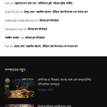
স্রোতের বশে তরুণ মন: স্মার্টফোনে বন্দি, বইয়ের পৃষ্ঠায় অনীহা…
Pal
on
চৈত্র মেলা: বাঙালির আবেগ, ঐতিহ্য আর উৎসবের এক অনন্য রূপ
SUJAYA DE
on
বইয়ের গল্প বইপাড়ায়
Subhrajit chakraborty
on
বইয়ের গল্প বইপাড়ায়
Surjayani roy
on
শুভজিৎ সরকার
বইয়ের গল্প বইপাড়ায়
on
চৈত্র মেলা: বাঙালির আবেগ, ঐতিহ্য আর উৎসবের এক অনন্য রূপ
Pal
on
সম্পাদকের পছন্দ
বোস্টনের চা বিদ্রোহ: বাংলার সঙ্গে এক অপ্রত্যাশিত
ঐতিহাসিক যোগসূত্র
16 July, 2026
ফিলাডেলফিয়ার স্বাধীনতার শহর