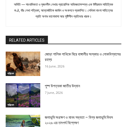
অদিতি — সাংবাদিকতা ও সৃজনশীল লেখায় প্রায়োগিক অভিজ্ঞতাসম্পন্ন এক উদীয়মান সাহিত্যিক
কণ্ঠ, যাঁর লেখা পত্রিকা, আন্তর্জাতিক জার্নাল ও সংকলনে প্রকাশিত। লেখিকা বাংলা সাহিত্যের
প্রতি অগাধ ভালোবাসা আর সৃষ্টিশীল প্রতিভার ধারক।
RELATED ARTICLES
জোড়া শালিক পাখিকে ঘিরে বাঙ্গালীর সংস্কার ও লোকবিশ্বাসের
রহস্য
16 June, 2026
পরিবেশ
পুষ্প উপত্যকা জাতীয় উদ্যান
7 June, 2026
পরিবেশ
জলাভূমি সংরক্ষণ ও মানব সভ্যতা – বিশ্ব জলাভূমি দিবস
২০২৬ এর তাৎপর্য বিশ্লেষণ