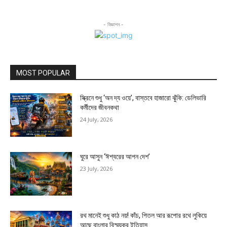
- বিজ্ঞাপন -
MOST POPULAR
স্ক্রিনে শুধু ‘অন দ্য ওয়ে’, বাস্তবে হাজারো ঝুঁকি: ডেলিভারি
কর্মীদের জীবনকথা
24 July, 2026
ঘুরে আসুন ‘ঈশ্বরের আপন দেশ’
23 July, 2026
রথ মানেই শুধু কাঠ নয়! কাঁচ, পিতল আর রূপোর রথে লুকিয়ে
আছে বাংলার বিস্ময়কর ইতিহাস