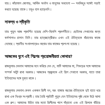
যায়। কাঁচামাল জোগাড়, আর্থিক অনটন ও মানুষের অবহেলা — সবকিছুর সঙ্গেই লড়াই
করতে হয়েছে তাকে। তবুও হাল ছাড়েননি।
সাফল্য ও স্বীকৃতি
তার পুতুল আজ প্রদর্শিত হয়েছে দেশি-বিদেশি প্রদর্শনীতে। ছোটদের শেখানোর জন্য
কর্মশালাও চালান তিনি। তার ছাত্রছাত্রীরাও এখন এই ঐতিহ্যকে বাঁচানোর কাজে
নেমেছে। স্থানীয় সংবাদপত্রেও বহুবার তার কাজের প্রশংসা হয়েছে।
আজকের যুগে এই শিল্পের প্রয়োজনীয়তা কোথায়?
রাজকুমার দেবনাথ আমাদের মনে করিয়ে দেন যে, মাটি আমাদের মা, শিকড়ের সঙ্গে আমাদের
সম্পর্ক অটুট রাখা দরকার। আজকের প্রজন্মকে এই শিল্প শেখানো দরকার, যাতে তারা
ইতিহাসের সঙ্গে যুক্ত থাকে।
রাজকুমার দেবনাথ কেবল একজন শিল্পী নন, বরং হাজার বছরের ঐতিহ্যকে দুই হাতে ধরে
রাখা এক নিঃশব্দ সংগ্রামী। তার তৈরি প্রতিটি পুতুল যেন ইতিহাসের পৃষ্ঠা থেকে উঠে আসা
এক গল্প। আমাদের উচিত তার মতো শিল্পীদের পাশে দাঁড়ানো এবং এই শিল্পকে বাঁচিয়ে