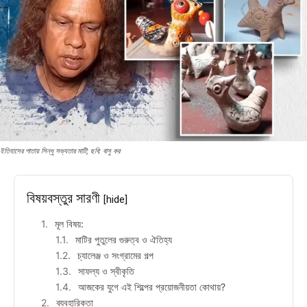
ইতিহাসের পাতায় সিন্ধু সভ্যতার মাটি; ছবি: বাসু কর
বিষয়বস্তুর সারণী
[hide]
মূল বিষয়:
মাটির পুতুলের গুরুত্ব ও ঐতিহ্য
চ্যালেঞ্জ ও সংগ্রামের গল্প
সাফল্য ও স্বীকৃতি
আজকের যুগে এই শিল্পের প্রয়োজনীয়তা কোথায়?
ব্যবহারিকতা