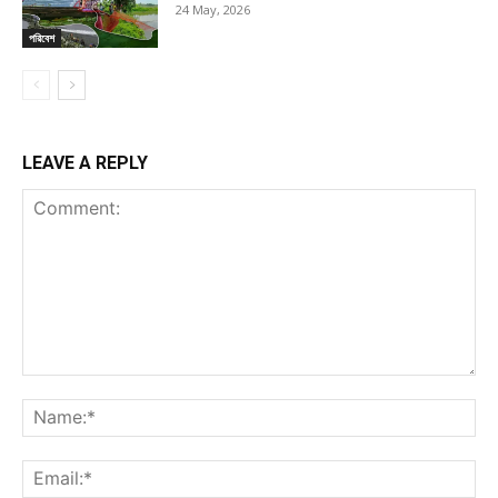
24 May, 2026
পরিবেশ
LEAVE A REPLY
Comment:
Na
Ema