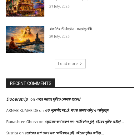
21 July, 2026
বাঙালির তীর্থস্থান -কন্যাকুমারী
20 July, 2026
Load more
RECENT COMMENTS
Dooarstrip
এবার গরমের ছুটিতে কোথায় যাবেন?
on
এক প্রবাসীর কণ্ঠে: বাংলা ভাষার শুদ্ধি ও অস্তিত্ব
ARNAB KUMAR DE
on
স্রোতের বশে তরুণ মন: স্মার্টফোনে বন্দি, বইয়ের পৃষ্ঠায় অনীহা…
Banashree Ghosh
on
স্রোতের বশে তরুণ মন: স্মার্টফোনে বন্দি, বইয়ের পৃষ্ঠায় অনীহা…
Susrita
on