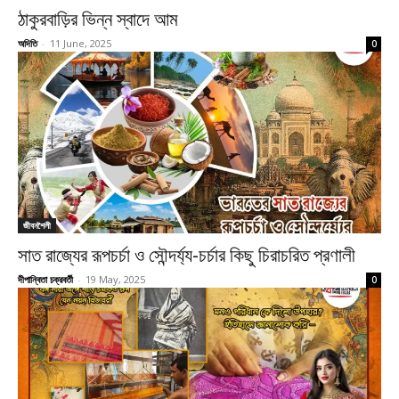
ঠাকুরবাড়ির ভিন্ন স্বাদে আম
অদিতি
-
11 June, 2025
0
জীবনশৈলী
সাত রাজ্যের রূপচর্চা ও সৌন্দর্য্য-চর্চার কিছু চিরাচরিত প্রণালী
দীপান্বিতা চক্রবর্তী
-
19 May, 2025
0