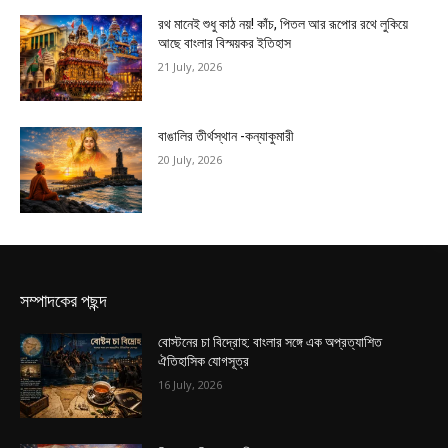
রথ মানেই শুধু কাঠ নয়! কাঁচ, পিতল আর রূপোর রথে লুকিয়ে
আছে বাংলার বিস্ময়কর ইতিহাস
21 July, 2026
বাঙালির তীর্থস্থান -কন্যাকুমারী
20 July, 2026
সম্পাদকের পছন্দ
বোস্টনের চা বিদ্রোহ: বাংলার সঙ্গে এক অপ্রত্যাশিত
ঐতিহাসিক যোগসূত্র
16 July, 2026