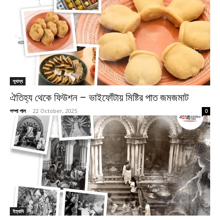
সুখাদ্য
ঐতিহ্য থেকে ফিউশন – ভাইফোঁটায় মিষ্টির পাত জমজমাট
শম্পা পাল
-
22 October, 2025
0
ইত্যাদি