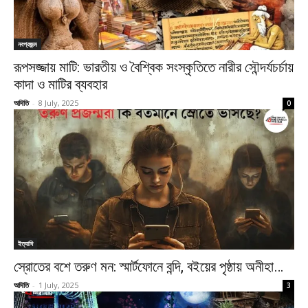
নবপ্রজন্ম
রূপসজ্জায় মাটি: ভারতীয় ও বৈশ্বিক সংস্কৃতিতে নারীর সৌন্দর্যচর্চায়
কাদা ও মাটির ব্যবহার
অদিতি
-
8 July, 2025
0
ইত্যাদি
স্রোতের বশে তরুণ মন: স্মার্টফোনে বন্দি, বইয়ের পৃষ্ঠায় অনীহা…
অদিতি
-
1 July, 2025
3