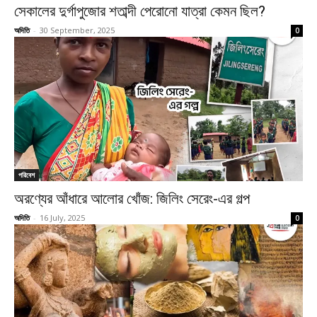
সেকালের দুর্গাপুজোর শতাব্দী পেরোনো যাত্রা কেমন ছিল?
অদিতি
-
30 September, 2025
0
পরিবেশ
অরণ্যের আঁধারে আলোর খোঁজ: জিলিং সেরেং-এর গল্প
অদিতি
-
16 July, 2025
0