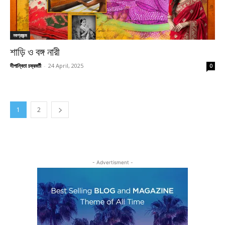
নবপ্রজন্ম
শাড়ি ও বঙ্গ নারী
দীপান্বিতা চক্রবর্তী
-
24 April, 2025
0
1
2
- Advertisment -