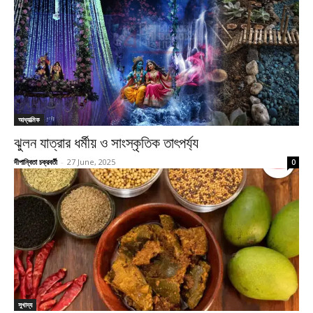
আধ্যাত্মিক
ঝুলন যাত্রার ধর্মীয় ও সাংস্কৃতিক তাৎপর্য্য
দীপান্বিতা চক্রবর্তী
-
27 June, 2025
0
সুখাদ্য